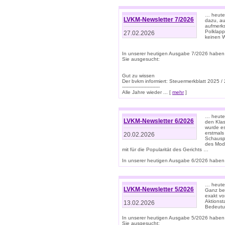
… heute 
LVKM-Newsletter 7/2026
dazu, au
aufmerks
Polklapp
27.02.2026
keinen W
In unserer heutigen Ausgabe 7/2026 haben
Sie ausgesucht:
Gut zu wissen
Der bvkm informiert: Steuermerkblatt 2025 /
-------------------------
Alle Jahre wieder ... [
mehr
]
… heute 
LVKM-Newsletter 6/2026
den Klas
wurde es
erstmals
20.02.2026
Schauspi
des Mode
mit für die Popularität des Gerichts …
In unserer heutigen Ausgabe 6/2026 haben 
… heute 
LVKM-Newsletter 5/2026
Ganz bew
exakt vo
Aktionst
13.02.2026
Bedeutun
In unserer heutigen Ausgabe 5/2026 haben
Sie ausgesucht: