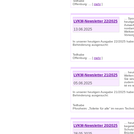
Teilhabe
Offenburg: ... [
mehr
]
… Spor
LVKM-Newsletter 22/2025
heutig
Axtwer
nordame
13.06.2025
Weltve
Vorsor
In unserer heutigen Ausgabe 22/2025 habe
Behinderung ausgesucht:
Teilhabe
Offenburg: ... [
mehr
]
… heute
LVKM-Newsletter 21/2025
Welten
Sie sin
zudem 
05.06.2025
ist es 
In unserer heutigen Ausgabe 21/2025 habe
Behinderung ausgesucht:
Teilhabe
Pforzheim: „Toilette für alle“ im neuen Techni
… heute
LVKM-Newsletter 20/2025
begeis
Schutz
Brücken
28.05.2025