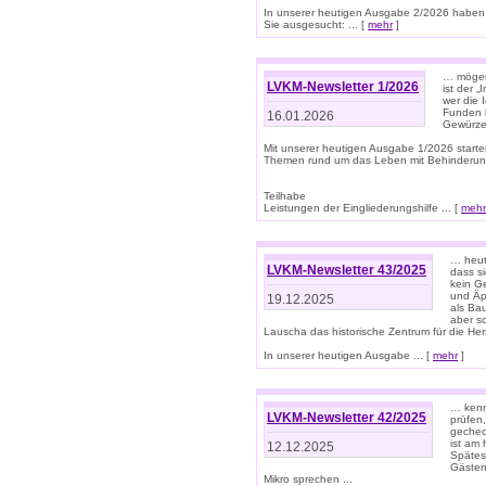
In unserer heutigen Ausgabe 2/2026 haben
Sie ausgesucht: ... [
mehr
]
… mögen 
LVKM-Newsletter 1/2026
ist der 
wer die 
Funden b
16.01.2026
Gewürze 
Mit unserer heutigen Ausgabe 1/2026 starte
Themen rund um das Leben mit Behinderun
Teilhabe
Leistungen der Eingliederungshilfe ... [
mehr
… heut
LVKM-Newsletter 43/2025
dass s
kein G
und Äp
19.12.2025
als Bau
aber sc
Lauscha das historische Zentrum für die He
In unserer heutigen Ausgabe ... [
mehr
]
… kenn
LVKM-Newsletter 42/2025
prüfen
gechec
ist am
12.12.2025
Spätest
Gästen 
Mikro sprechen ...