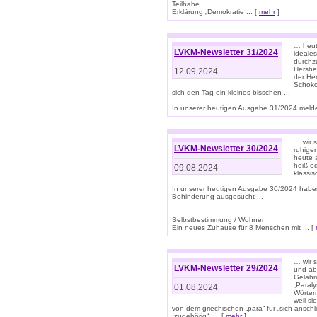
Teilhabe
Erklärung „Demokratie ... [
mehr
]
… heute
LVKM-Newsletter 31/2024
ideale
durchzu
Hershe
12.09.2024
der He
Schoko
sich den Tag ein kleines bisschen ...
In unserer heutigen Ausgabe 31/2024 melde
… wir 
LVKM-Newsletter 30/2024
ruhige
heute 
heiß od
09.08.2024
klassi
In unserer heutigen Ausgabe 30/2024 habe
Behinderung ausgesucht ...
Selbstbestimmung / Wohnen
Ein neues Zuhause für 8 Menschen mit ... [
… wir s
LVKM-Newsletter 29/2024
und ab 
Gelähm
„Paral
01.08.2024
Wörtern
weil si
von dem griechischen „para“ für „sich anschl
„zugehörig“, ... [
mehr
]