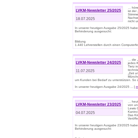
… höre
LVKM-Newsletter 25/2025
ist der
Stimme
Nachwe
18.07.2025
nicht 
In unserer heutigen Ausgabe 25/2025 habe
Behinderung ausgesucht:
Bildung
1.440 Lehrerstellen durch einen Computerfeh
… die 
LVKM-Newsletter 24/2025
jedes 
Tietz i
techni
11.07.2025
„Zeit 
Münche
um Kunden bei Bedarf zu unterstützen. So 
In unserer heutigen Ausgabe 24/2025 ... [
m
… heute
LVKM-Newsletter 23/2025
von uns
Lewis C
Kaninc
04.07.2025
Das Kin
Veröff
In unserer heutigen Ausgabe 23/2025 habe
Behinderung ausgesucht: