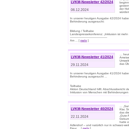
LVKM-Newsletter 42/2024
beginn
gestern
der Hof
06.12.2024
würden
In unserer heutigen Ausgabe 42/2024 habe
Behinderung ausgesucht:
Bildung / Teilhabe
Landespressekonferenz: „Inklusion ist mehr 
-------------------------------------------
Am ... [
mehr
]
… heute
LVKM-Newsletter 41/2024
Ameise
Umwelt
das Übe
29.11.2024
In unserer heutigen Ausgabe 41/2024 habe
Behinderung ausgesucht ...
Teilhabe
Aktion Deutschland hilft: Abschlussberic
Inklusion von Menschen mit Behinderungen (P
… „San
LVKM-Newsletter 40/2024
Klar, 
das die
„Gute-
22.11.2024
Geburt
hatte 
Adlershof – und natürlich nur in schwarz-w
Figur ... [
mehr
]