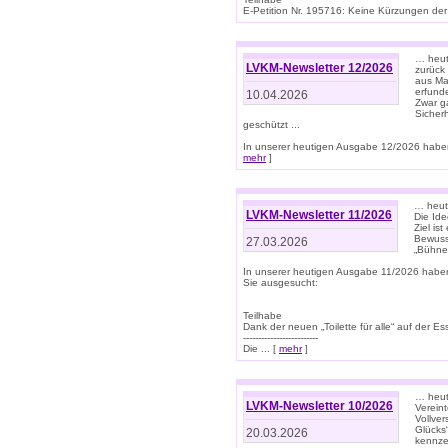
E-Petition Nr. 195716: Keine Kürzungen der E
… heute
LVKM-Newsletter 12/2026
zurück
aus Ma
erfund
10.04.2026
Zwar ga
Sicher
geschützt ...
In unserer heutigen Ausgabe 12/2026 haben
mehr
]
… heute
LVKM-Newsletter 11/2026
Die Ide
Ziel is
Bewuss
27.03.2026
„Bühne 
In unserer heutigen Ausgabe 11/2026 habe
Sie ausgesucht:
Teilhabe
Dank der neuen „Toilette für alle“ auf der Ess
-------------------------
Die ... [
mehr
]
… heute
LVKM-Newsletter 10/2026
Verein
Vollve
Glücks
20.03.2026
kennze