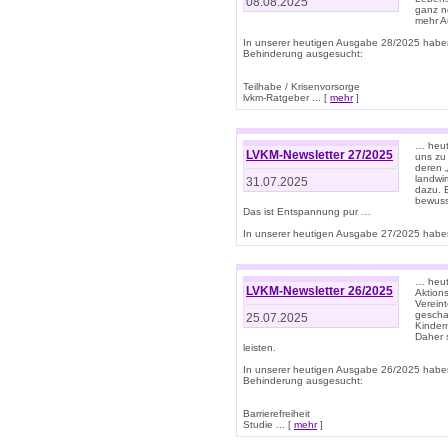
08.08.2025
ganz n
mehr A
In unserer heutigen Ausgabe 28/2025 habe
Behinderung ausgesucht:
Teilhabe / Krisenvorsorge
lvkm-Ratgeber ... [
mehr
]
… heut
LVKM-Newsletter 27/2025
uns zu
deren „
landwi
31.07.2025
dazu. E
bewusst
Das ist Entspannung pur …
In unserer heutigen Ausgabe 27/2025 haben
… heute
LVKM-Newsletter 26/2025
Aktion
Verein
gescha
25.07.2025
Kinder
Daher s
leisten.
In unserer heutigen Ausgabe 26/2025 habe
Behinderung ausgesucht:
Barrierefreiheit
Studie ... [
mehr
]