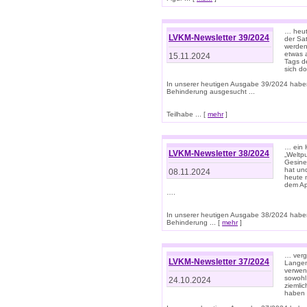
… heut
LVKM-Newsletter 39/2024
der Sa
werden
etwas 
15.11.2024
Tags de
sich d
In unserer heutigen Ausgabe 39/2024 habe
Behinderung ausgesucht ...
Teilhabe ... [
mehr
]
… ein 
LVKM-Newsletter 38/2024
„Weltpu
Gesine
hat und
08.11.2024
heute 
dem App
….
In unserer heutigen Ausgabe 38/2024 habe
Behinderung ... [
mehr
]
… verg
LVKM-Newsletter 37/2024
Langens
verwen
sowohl
24.10.2024
ziemlic
haben