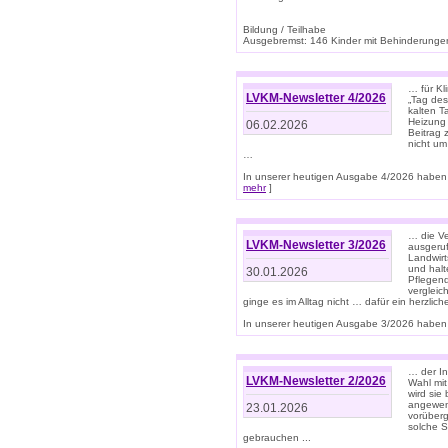
Bildung / Teilhabe
Ausgebremst: 146 Kinder mit Behinderungen
… für Kl
LVKM-Newsletter 4/2026
„Tag des
kalten T
Heizung 
06.02.2026
Beitrag 
nicht um
…
In unserer heutigen Ausgabe 4/2026 haben 
mehr
]
… die Ve
LVKM-Newsletter 3/2026
ausgeruf
Landwirt
und halt
30.01.2026
Pflegend
vergleic
ginge es im Alltag nicht … dafür ein herzlich
In unserer heutigen Ausgabe 3/2026 haben 
… der In
LVKM-Newsletter 2/2026
Wahl mit
wird si
angewend
23.01.2026
vorüberg
solche S
gebrauchen ...