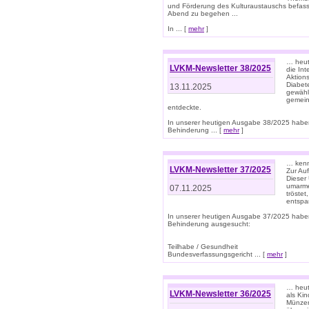
und Förderung des Kulturaustauschs befasse
Abend zu begehen ...
In ... [
mehr
]
… heut
LVKM-Newsletter 38/2025
die In
Aktions
Diabet
13.11.2025
gewählt
gemein
entdeckte.
In unserer heutigen Ausgabe 38/2025 habe
Behinderung ... [
mehr
]
… kenne
LVKM-Newsletter 37/2025
Zur Au
Dieser 
umarme
07.11.2025
tröste
entspa
In unserer heutigen Ausgabe 37/2025 habe
Behinderung ausgesucht:
Teilhabe / Gesundheit
Bundesverfassungsgericht ... [
mehr
]
… heute
LVKM-Newsletter 36/2025
als Kin
Münzen