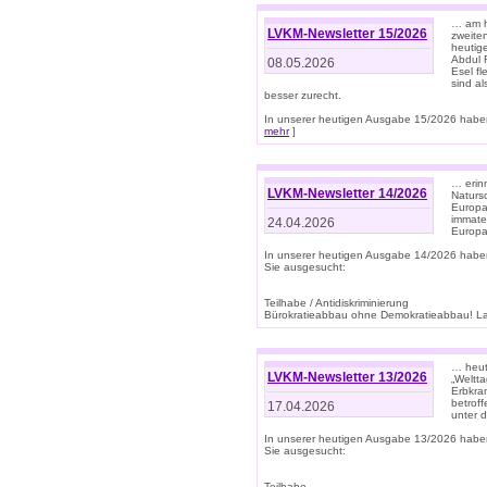
… am h
LVKM-Newsletter 15/2026
zweite
heutige
Abdul R
08.05.2026
Esel f
sind a
besser zurecht.
In unserer heutigen Ausgabe 15/2026 haben
mehr
]
… erin
LVKM-Newsletter 14/2026
Natursc
Europa
immate
24.04.2026
Europa
In unserer heutigen Ausgabe 14/2026 habe
Sie ausgesucht:
Teilhabe / Antidiskriminierung
Bürokratieabbau ohne Demokratieabbau! Land
… heut
LVKM-Newsletter 13/2026
„Weltta
Erbkran
betroff
17.04.2026
unter d
In unserer heutigen Ausgabe 13/2026 habe
Sie ausgesucht:
Teilhabe