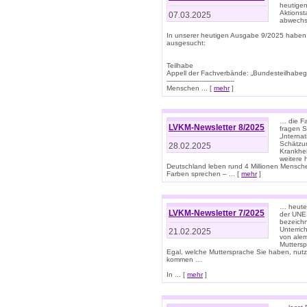
heutigen
Aktionst
07.03.2025
abwechs
In unserer heutigen Ausgabe 9/2025 haben
ausgesucht:
Teilhabe
Appell der Fachverbände: „Bundesteilhabeg
---------------------------------
Menschen ... [
mehr
]
… die Fa
LVKM-Newsletter 8/2025
fragen S
„Interna
Schätzun
28.02.2025
Krankhei
weitere 
Deutschland leben rund 4 Millionen Mensche
Farben sprechen – ... [
mehr
]
… heute 
LVKM-Newsletter 7/2025
der UNE
bezeichn
Unterric
21.02.2025
von alem
Muttersp
Egal, welche Muttersprache Sie haben, nutz
kommen …
In ... [
mehr
]