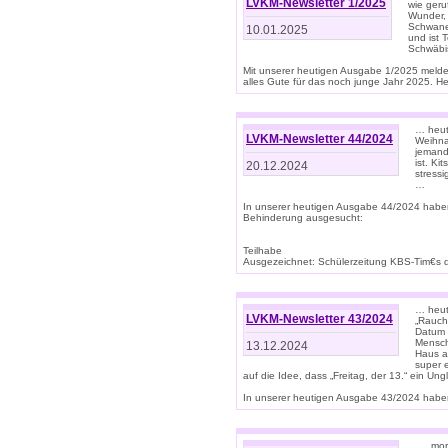
LVKM-Newsletter 1/2025
wie geru
Wunder, 
Schwanen
10.01.2025
und ist 
Schwäbi
Mit unserer heutigen Ausgabe 1/2025 meld
alles Gute für das noch junge Jahr 2025. H
… heute
LVKM-Newsletter 44/2024
Weihna
jemand
ist. K
20.12.2024
stress
…
In unserer heutigen Ausgabe 44/2024 habe
Behinderung ausgesucht:
Teilhabe
Ausgezeichnet: Schülerzeitung KBS-Tim€s de
… heute
LVKM-Newsletter 43/2024
„Rauch
Datum 
Mensch
13.12.2024
Haus au
super 
auf die Idee, dass „Freitag, der 13.“ ein Un
In unserer heutigen Ausgabe 43/2024 haben 
… „mor