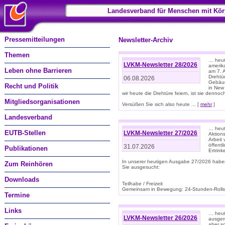
Landesverband für Menschen mit Kör
Pressemitteilungen
Newsletter-Archiv
Themen
… heute
LVKM-Newsletter 28/2026
amerik
Leben ohne Barrieren
am 7. 
Drehtür
06.08.2026
Gebäud
Recht und Politik
in New
wir heute die Drehtüre feiern, ist sie dennoch
Mitgliedsorganisationen
Versüßen Sie sich also heute ... [
mehr
]
Landesverband
… heut
EUTB-Stellen
LVKM-Newsletter 27/2026
Aktions
Arbeit
öffentl
31.07.2026
Publikationen
Ertrin
In unserer heutigen Ausgabe 27/2026 habe
Zum Reinhören
Sie ausgesucht:
Downloads
Teilhabe / Freizeit
Gemeinsam in Bewegung: 24-Stunden-Rollstu
Termine
Links
… heut
LVKM-Newsletter 26/2026
ausgere
aber s