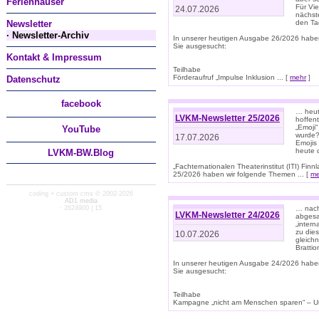
Ferienhäuser
Für Vi
24.07.2026
nächst
Newsletter
den T
· Newsletter-Archiv
In unserer heutigen Ausgabe 26/2026 habe
Sie ausgesucht:
Kontakt & Impressum
Teilhabe
Förderaufruf „Impulse Inklusion ... [
mehr
]
Datenschutz
facebook
… heut
LVKM-Newsletter 25/2026
hoffent
„Emoji“
You
Tube
wurde?
17.07.2026
Emojis 
heute 
LVKM-BW.Blog
„Fachternationalen Theaterinstitut (ITI) Fi
25/2026 haben wir folgende Themen ... [
me
coding + custom cms © 2002-2026
AD1 media
· 2624900 | 15
… nach
LVKM-Newsletter 24/2026
abgesag
„intern
zu dies
10.07.2026
gleich
Brattio
In unserer heutigen Ausgabe 24/2026 habe
Sie ausgesucht:
Teilhabe
Kampagne „nicht am Menschen sparen“ – Un