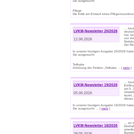
Sie ausgesucht:
Pflege
Die Kritik am Entwurf eines Pflegeneuordnung
… heute
LVKM-Newsletter 20/2026
deutsch
hat, k
von ih
12.06.2026
Notizb
Der Re
In unserer heutigen Ausgabe 20/2026 habe
Sie ausgesucht:
Teilhabe
Anhörung der Petition „Teilhabe ... [
mehr
]
… heute
LVKM-Newsletter 19/2026
Eröffn
am 5. 
Umwelt“
05.06.2026
lautet
dieses
In unserer heutigen Ausgabe 19/2026 habe
Sie ausgesucht: ... [
mehr
]
… an m
LVKM-Newsletter 18/2026
Deshal
amerik
Bürokra
29.05.2026