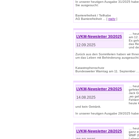
In unserer heutigen Ausgabe 31/2025 habe
Sie ausgesucht:
Barrierefreiheit / Teilhabe
AG Barrierefreiheit ... [
mehr
]
… heut
LVKM-Newsletter 30/2025
am 12.
Es geh
das Rec
12.09.2025
und de
Zurück aus den Sommferien haben wir Ihne
um das Leben mit Behinderung ausgesucht
Katastrophenschutz
Bundesweiter Warntag am 11. September ...
… heute
LVKM-Newsletter 29/2025
gefeie
Jack Gi
„wo ge
14.08.2025
Fehler
heute 
und kein Getränk.
In unserer heutigen Ausgabe 29/2025 haben
… heute
LVKM-Newsletter 28/2025
ganz e
WWF (W
Lebens