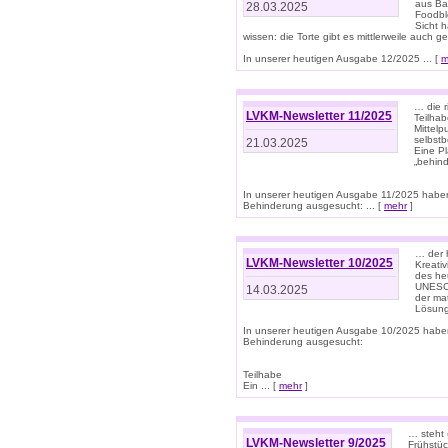
aus Ba
28.03.2025
Foodbl
Sicht h
wissen: die Torte gibt es mittlerweile auch g
In unserer heutigen Ausgabe 12/2025 ... [
m
… die r
LVKM-Newsletter 11/2025
Teilha
Mittelp
selbstb
21.03.2025
Eine Pl
„behind
In unserer heutigen Ausgabe 11/2025 habe
Behinderung ausgesucht: ... [
mehr
]
… der 
LVKM-Newsletter 10/2025
Kreati
des heu
UNESCO 
14.03.2025
der ma
Lösung
In unserer heutigen Ausgabe 10/2025 habe
Behinderung ausgesucht:
Teilhabe
Ein ... [
mehr
]
… steht 
LVKM-Newsletter 9/2025
Frühstüc