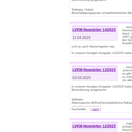
Teilhabe / Arbeit
Beschäftigungsquote schwerbehinderter Mens
… wuss
LVKM-Newsletter 14/2025
intern
drauf, 
1997 gi
11.04.2025
der Geb
Krankhe
und so auch Namensgeber war.
In unserer heutigen Ausgabe 14/2025 haben
… heut
LVKM-Newsletter 13/2025
„Intern
es gibt
zu eine
03.04.2025
vor all
In unserer heutigen Ausgabe 13/2025 habe
Behinderung ausgesucht:
Teilhabe
Aktionswoche #OhneFachkräfteKeineTeilh
---------------------------------
Fachkräfte ... [
mehr
]
… zuge
LVKM-Newsletter 12/2025
schwer
Kirscht