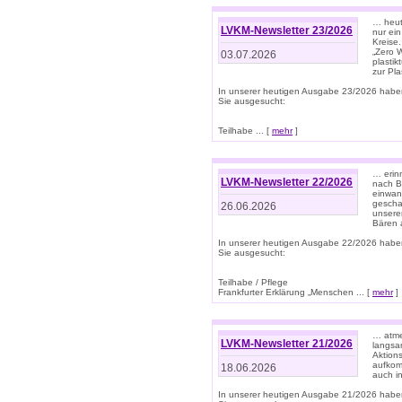
… heute
LVKM-Newsletter 23/2026
nur ein
Kreise
„Zero 
03.07.2026
plastik
zur Pla
In unserer heutigen Ausgabe 23/2026 habe
Sie ausgesucht:
Teilhabe ... [
mehr
]
… erin
LVKM-Newsletter 22/2026
nach B
einwan
gescha
26.06.2026
unsere
Bären a
In unserer heutigen Ausgabe 22/2026 habe
Sie ausgesucht:
Teilhabe / Pflege
Frankfurter Erklärung „Menschen ... [
mehr
]
… atme
LVKM-Newsletter 21/2026
langsa
Aktion
aufkom
18.06.2026
auch i
In unserer heutigen Ausgabe 21/2026 habe