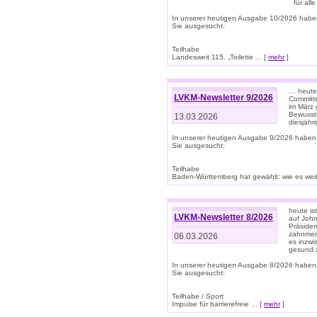
für all
In unserer heutigen Ausgabe 10/2026 habe
Sie ausgesucht:
Teilhabe
Landesweit 115. „Toilette ... [
mehr
]
… heute 
LVKM-Newsletter 9/2026
Committe
im März 
Bewussts
13.03.2026
diesjähr
In unserer heutigen Ausgabe 9/2026 haben
Sie ausgesucht:
Teilhabe
Baden-Württemberg hat gewählt: wie es weite
heute is
LVKM-Newsletter 8/2026
auf Joh
Präsiden
zahnmedi
06.03.2026
es inzwi
gesund z
In unserer heutigen Ausgabe 8/2026 haben
Sie ausgesucht:
Teilhabe / Sport
Impulse für barrierefreie ... [
mehr
]