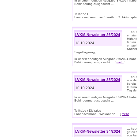
In unserer heutigen Ausgabe 37/2024 habe
Behinderung ausgesucht ...
Teilhabe I
Landesregierung veröffentlicht 2. Aktionsplan
… heute
LVKM-Newsletter 36/2024
entsta
Mitfah
fahren
18.10.2024
entste
Sachen
Segelflugzeug, …
In unserer heutigen Ausgabe 36/2024 habe
Behinderung ausgesucht ... [
mehr
]
… heute
LVKM-Newsletter 35/2024
von den
bereits
Interna
10.10.2024
Tag de
In unserer heutigen Ausgabe 35/2024 habe
Behinderung ausgesucht ...
Teilhabe / Digitales
Landesverband: „Wir können ... [
mehr
]
… heut
LVKM-Newsletter 34/2024
gefeier
von Ass