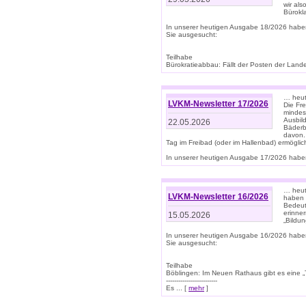
wir als
Bürok
In unserer heutigen Ausgabe 18/2026 habe
Sie ausgesucht:
Teilhabe
Bürokratieabbau: Fällt der Posten der Land
… heut
LVKM-Newsletter 17/2026
Die Fr
mindes
Ausbild
22.05.2026
Bäderbe
davon.
Tag im Freibad (oder im Hallenbad) ermöglic
In unserer heutigen Ausgabe 17/2026 haben
… heute
LVKM-Newsletter 16/2026
haben 
Bedeut
erinner
15.05.2026
„Bildun
In unserer heutigen Ausgabe 16/2026 habe
Sie ausgesucht:
Teilhabe
Böblingen: Im Neuen Rathaus gibt es eine „Toi
-------------------------
Es ... [
mehr
]