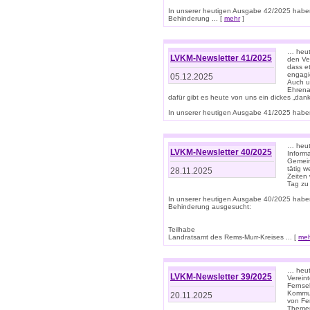
In unserer heutigen Ausgabe 42/2025 habe
Behinderung ... [
mehr
]
… heute
LVKM-Newsletter 41/2025
den Ver
dass et
engagie
05.12.2025
Auch u
Ehrena
dafür gibt es heute von uns ein dickes „dank
In unserer heutigen Ausgabe 41/2025 haben 
… heute
LVKM-Newsletter 40/2025
Informa
Gemein
tätig w
28.11.2025
Zeiten 
Tag zu
In unserer heutigen Ausgabe 40/2025 habe
Behinderung ausgesucht:
Teilhabe
Landratsamt des Rems-Murr-Kreises ... [
me
… heute
LVKM-Newsletter 39/2025
Verein
Fernse
Kommun
20.11.2025
von Fe
Themen 