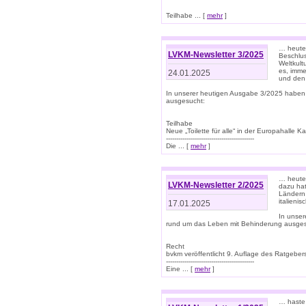
Teilhabe ... [
mehr
]
… heute 
LVKM-Newsletter 3/2025
Beschlu
Weltkult
es, imme
24.01.2025
und den 
In unserer heutigen Ausgabe 3/2025 haben
ausgesucht:
Teilhabe
Neue „Toilette für alle“ in der Europahalle Ka
-------------------------------------------
Die ... [
mehr
]
… heute 
LVKM-Newsletter 2/2025
dazu hat
Ländern 
italieni
17.01.2025
In unse
rund um das Leben mit Behinderung ausges
Recht
bvkm veröffentlicht 9. Auflage des Ratgeb
-------------------------------------------
Eine ... [
mehr
]
… haste 