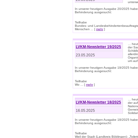
unterwe
In unserer heutigen Ausgabe 20/2025 habe
Behinderung ausgesucht:
Teilhabe
Bundes- und Landesbehindertenbeauftragte:
Menschen ... [
mehr
]
… heute
LVKM-Newsletter 19/2025
der Sau
Schild
allerd
23.05.2025
Organi
um auf
In unserer heutigen Ausgabe 19/2025 habe
Behinderung ausgesucht:
Teilhabe
Wo ... [
mehr
]
… heut
LVKM-Newsletter 18/2025
der au
Nation
Gemeins
16.05.2025
Solidar
In unserer heutigen Ausgabe 18/2025 habe
Behinderung ausgesucht:
Teilhabe
Weil der Stadt (Landkreis Böblingen): „Toilette