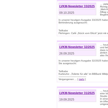
… viel
LVKM-Newsletter 33/2025
Richti
„Welt-
Alltag
09.10.2025
Beglei
In unserer heutigen Ausgabe 33/2025 habe
Behinderung ausgesucht:
Teilhabe
Flehingen: Café „Stück vom Glück“ jetzt mit ein
… heut
LVKM-Newsletter 32/2025
und lie
dass n
ährlich
26.09.2025
also Ih
In unserer heutigen Ausgabe 32/2025 habe
Sie ausgesucht:
Teilhabe
Karlsruhe: „Toilette für alle“ im BBBank Wildp
--------------------------------------
Vergangenen ... [
mehr
]
… heute
LVKM-Newsletter 31/2025
eine I
Studio
in ein
19.09.2025
im öff
umgew