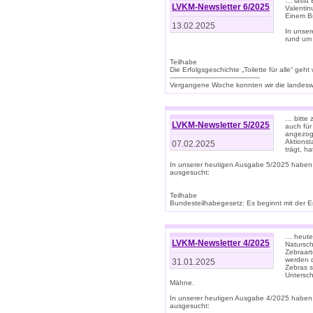
… lasst 
LVKM-Newsletter 6/2025
Valentin
Einem B
13.02.2025
In unse
rund um
Teilhabe
Die Erfolgsgeschichte „Toilette für alle“ geht
-------------------------------------------
Vergangene Woche konnten wir die landeswe
… bitte 
LVKM-Newsletter 5/2025
auch für
angezoge
Aktionst
07.02.2025
trägt, h
In unserer heutigen Ausgabe 5/2025 haben
ausgesucht:
Teilhabe
Bundesteilhabegesetz: Es beginnt mit der Erm
… heute 
LVKM-Newsletter 4/2025
Natursch
Zebraart
werden d
31.01.2025
Zebras s
Untersch
Mähne.
In unserer heutigen Ausgabe 4/2025 haben
ausgesucht: