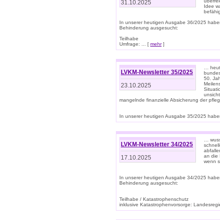
überre
31.10.2025
Idee w
befähi
In unserer heutigen Ausgabe 36/2025 habe
Behinderung ausgesucht:
Teilhabe
Umfrage: ... [
mehr
]
… heute
LVKM-Newsletter 35/2025
bundesw
50. Jah
Meilen
23.10.2025
Situati
unsicht
mangelnde finanzielle Absicherung der pfleg
In unserer heutigen Ausgabe 35/2025 haben
… wuss
LVKM-Newsletter 34/2025
schnel
abfalle
an die 
17.10.2025
wenn s
In unserer heutigen Ausgabe 34/2025 habe
Behinderung ausgesucht:
Teilhabe / Katastrophenschutz
inklusive Katastrophenvorsorge: Landesregie