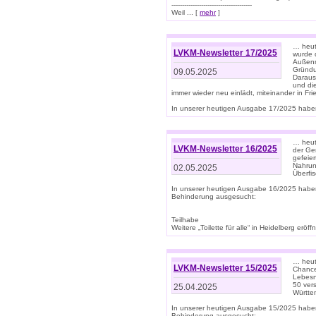
--------------------------------------
Weil ... [
mehr
]
… heut
LVKM-Newsletter 17/2025
wurde 
Außenm
Gründu
09.05.2025
Daraus
und di
immer wieder neu einlädt, miteinander in Fri
In unserer heutigen Ausgabe 17/2025 haben 
… heute
LVKM-Newsletter 16/2025
der Ge
gefeie
Nahrun
02.05.2025
Überfi
In unserer heutigen Ausgabe 16/2025 habe
Behinderung ausgesucht:
Teilhabe
Weitere „Toilette für alle“ in Heidelberg erö
… heute
LVKM-Newsletter 15/2025
Chance
Lebesn
50 ver
25.04.2025
Württem
In unserer heutigen Ausgabe 15/2025 habe
Behinderung ausgesucht: