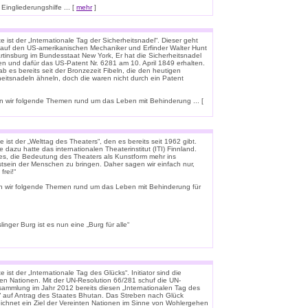
ingliederungshilfe ... [
mehr
]
 ist der „Internationale Tag der Sicherheitsnadel“. Dieser geht
 auf den US-amerikanischen Mechaniker und Erfinder Walter Hunt
rtinsburg im Bundesstaat New York, Er hat die Sicherheitsnadel
en und dafür das US-Patent Nr. 6281 am 10. April 1849 erhalten.
b es bereits seit der Bronzezeit Fibeln, die den heutigen
heitsnadeln ähneln, doch die waren nicht durch ein Patent
 wir folgende Themen rund um das Leben mit Behinderung ... [
 ist der „Welttag des Theaters“, den es bereits seit 1962 gibt.
e dazu hatte das internationalen Theaterinstitut (ITI) Finnland.
t es, die Bedeutung des Theaters als Kunstform mehr ins
tsein der Menschen zu bringen. Daher sagen wir einfach nur,
frei!“
n wir folgende Themen rund um das Leben mit Behinderung für
linger Burg ist es nun eine „Burg für alle“
 ist der „Internationale Tag des Glücks“. Initiator sind die
ten Nationen. Mit der UN-Resolution 66/281 schuf die UN-
rsammlung im Jahr 2012 bereits diesen „Internationalen Tag des
“ auf Antrag des Staates Bhutan. Das Streben nach Glück
ichnet ein Ziel der Vereinten Nationen im Sinne von Wohlergehen