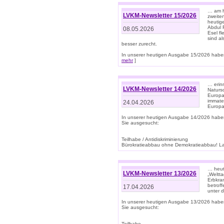
… am h
LVKM-Newsletter 15/2026
zweite
heutige
Abdul R
08.05.2026
Esel f
sind a
besser zurecht.
In unserer heutigen Ausgabe 15/2026 haben
mehr
]
… erin
LVKM-Newsletter 14/2026
Natursc
Europa
immate
24.04.2026
Europa
In unserer heutigen Ausgabe 14/2026 habe
Sie ausgesucht:
Teilhabe / Antidiskriminierung
Bürokratieabbau ohne Demokratieabbau! Land
… heut
LVKM-Newsletter 13/2026
„Weltta
Erbkran
betroff
17.04.2026
unter d
In unserer heutigen Ausgabe 13/2026 habe
Sie ausgesucht:
Teilhabe