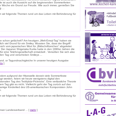
ele ist auch die Aussicht auf die beginnenden Sommerferien
e Woche ein Grund zur Freude. Wie auch immer, genießen Sie
ag …
n wir folgende Themen rund um das Leben mit Behinderung für
e schon gelächelt? Am heutigen „Welt-Emoji-Tag“ haben sie
lich viel Grund für ein Smiley. Wussten Sie, dass der Begriff
 sich vom japanischen Wort für „Bildschriftzeichen“ abgeleitet
 Der Japaner Shigetaka Kurita hatte in den 1990er Jahren die
für eine Telefongesellschaft entwickelt . Versüßen Sie sich also
den Tag und verschicken Smileys ...
nnland. or Tagundnachtgleiche In unserer heutigen Ausgabe
hr
]
dem aufgrund der Hitzewelle derzeit viele Sommerfeste
t werden, feiern wir heute wenigstens digital den
ationalen Tag des Teddybär-Picknicks“. Eine verlässliche Theorie
em Tag gibt es nicht. Vielleicht geht der Tag zurück auf das
namige Kinderlied des US-amerikanischen Komponisten John
n.
n wir folgende Themen rund um das Leben mit Behinderung für
ser Landesverband ... [
mehr
]