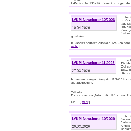
E-Petition Nr. 195716: Keine Kürzungen der E
… heute
LVKM-Newsletter 12/2026
zurück
aus Ma
erfund
10.04.2026
Zwar ga
Sicher
geschützt ...
In unserer heutigen Ausgabe 12/2026 haben
mehr
]
… heute
LVKM-Newsletter 11/2026
Die Ide
Ziel is
Bewuss
27.03.2026
„Bühne 
In unserer heutigen Ausgabe 11/2026 habe
Sie ausgesucht:
Teilhabe
Dank der neuen „Toilette für alle“ auf der Ess
-------------------------
Die ... [
mehr
]
… heute
LVKM-Newsletter 10/2026
Verein
Vollve
Glücks
20.03.2026
kennze