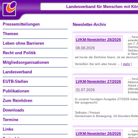
Landesverband für Menschen mit Kör
Pressemitteilungen
Newsletter-Archiv
Themen
… heute
LVKM-Newsletter 28/2026
amerik
Leben ohne Barrieren
am 7. 
Drehtür
06.08.2026
Gebäud
Recht und Politik
in New
wir heute die Drehtüre feiern, ist sie dennoch
Mitgliedsorganisationen
Versüßen Sie sich also heute ... [
mehr
]
Landesverband
… heut
EUTB-Stellen
LVKM-Newsletter 27/2026
Aktions
Arbeit
öffentl
31.07.2026
Publikationen
Ertrin
In unserer heutigen Ausgabe 27/2026 habe
Zum Reinhören
Sie ausgesucht:
Downloads
Teilhabe / Freizeit
Gemeinsam in Bewegung: 24-Stunden-Rollstu
Termine
Links
… heut
LVKM-Newsletter 26/2026
ausgere
aber s