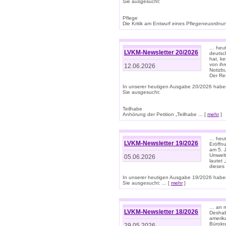
Sie ausgesucht:
Pflege
Die Kritik am Entwurf eines Pflegeneuordnung
… heute
LVKM-Newsletter 20/2026
deutsch
hat, k
von ih
12.06.2026
Notizb
Der Re
In unserer heutigen Ausgabe 20/2026 habe
Sie ausgesucht:
Teilhabe
Anhörung der Petition „Teilhabe ... [
mehr
]
… heute
LVKM-Newsletter 19/2026
Eröffn
am 5. 
Umwelt“
05.06.2026
lautet
dieses
In unserer heutigen Ausgabe 19/2026 habe
Sie ausgesucht: ... [
mehr
]
… an m
LVKM-Newsletter 18/2026
Deshal
amerik
Bürokra
29.05.2026