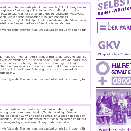
 ist der „internationale plastiktütenfreie Tag“. Am Anfang war es
 regionaler Aktionstag in Katalonien. Doch die Idee zog ihre
. 2011 entstand unter der Leitung des europäischen Netzwerks
Waste“ die jährliche Kampagne zum „internationalen
tütenfreien Tag“. Im Mittelpunkt stehen Aktionen, die Alternativen
stiktüte aufzeigen und so als Vorbild dienen können.
n wir folgende Themen rund um das Leben mit Behinderung für
nern Sie sich noch an den Braunbär Bruno, der 2006 einfach so
ayern einwanderte? In Erinnerung an Bruno, der von Italien aus
derte, wurde der heutige bundesweite „Bärengedenktag“
ffen. Lehnen wir uns also heute zurück und hoffen, dass wir in
m Alltag keinem Braunbär begegnen oder uns jemand einen
ufbindet ...
n wir folgende Themen rund um das Leben mit Behinderung für
n Sie heute einfach mal durch und lassen den Tag ganz
m angehen, denn heute ist der „Weltbummeltag“. Diesen
stag gibt es seit 1979 und sollte damals ein Zeichen gegen den
menden Trend des Joggens setzen. Wie auch immer, es tut gut,
n stressigen Tagen mal einen Gang runterzuschalten ...
n wir folgende Themen rund um das Leben mit Behinderung für