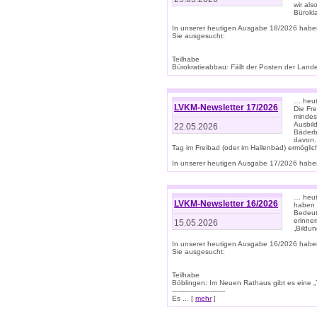
wir als
Bürok
In unserer heutigen Ausgabe 18/2026 habe
Sie ausgesucht:
Teilhabe
Bürokratieabbau: Fällt der Posten der Land
… heut
LVKM-Newsletter 17/2026
Die Fr
mindes
Ausbild
22.05.2026
Bäderbe
davon.
Tag im Freibad (oder im Hallenbad) ermöglic
In unserer heutigen Ausgabe 17/2026 haben
… heute
LVKM-Newsletter 16/2026
haben 
Bedeut
erinner
15.05.2026
„Bildun
In unserer heutigen Ausgabe 16/2026 habe
Sie ausgesucht:
Teilhabe
Böblingen: Im Neuen Rathaus gibt es eine „Toi
-------------------------
Es ... [
mehr
]