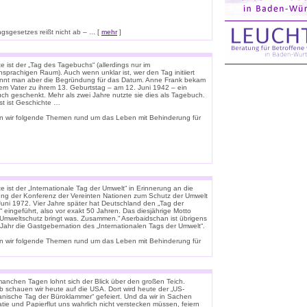
sgesetzes reißt nicht ab – ... [
mehr
]
 ist der „Tag des Tagebuchs“ (allerdings nur im
sprachigen Raum). Auch wenn unklar ist, wer den Tag initiiert
ennt man aber die Begründung für das Datum. Anne Frank bekam
rem Vater zu ihrem 13. Geburtstag – am 12. Juni 1942 – ein
uch geschenkt. Mehr als zwei Jahre nutzte sie dies als Tagebuch.
st ist Geschichte …
n wir folgende Themen rund um das Leben mit Behinderung für
 ist der „Internationale Tag der Umwelt“ in Erinnerung an die
ung der Konferenz der Vereinten Nationen zum Schutz der Umwelt
Juni 1972. Vier Jahre später hat Deutschland den „Tag der
 eingeführt, also vor exakt 50 Jahren. Das diesjährige Motto
 „Umweltschutz bringt was. Zusammen.“ Aserbaidschan ist übrigens
 Jahr die Gastgebernation des „Internationalen Tags der Umwelt“.
n wir folgende Themen rund um das Leben mit Behinderung für
anchen Tagen lohnt sich der Blick über den großen Teich.
b schauen wir heute auf die USA. Dort wird heute der „US-
anische Tag der Büroklammer“ gefeiert. Und da wir in Sachen
tie und Papierflut uns wahrlich nicht verstecken müssen, feiern