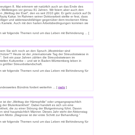
eutigen 8. Mai erinnern wir natürlich auch an das Ende des
n Weltkrieges vor genau 81 Jahren. Wir feiern aber auch den
n „Welttag der Esel“, den es seit 2010 gibt. Er geht zurück auf Dr.
aziq Kakar. Im Rahmen seiner Doktorarbeit stellte er fest, dass
leißiger und widerstandsfähiger gegenüber dem trockenen Klima
ls Kamele. Auch mit den harten Arbeitsbedingungen kommen sie
 wir folgende Themen rund um das Leben mit Behinderung ... [
nern Sie sich noch an den Spruch „Mosttrinker sind
hützer“? Heute ist der „internationale Tag der Streuobstwiese in
“. Seit ein paar Jahren zählen die Streuobstwiesen im
riellen Kulturerbe – und wir in Baden-Württemberg leben in
s größter Streuobstlandschaft.
n wir folgende Themen rund um das Leben mit Behinderung für
esweites Bündnis fordert weiterhin ... [
mehr
]
e ist der „Welttag der Hämophilie“ oder umgangssprachlich
g der Bluterkrankheit“. Dabei handelt es sich um eine
kheit, die zu einer Störung der Blutgerinnung führt. Davon
en sind hauptsächlich Männer. Dieses Jahr steht der Aktionstag
em Motto „Diagnose ist der erste Schritt zur Behandlung.“
n wir folgende Themen rund um das Leben mit Behinderung für