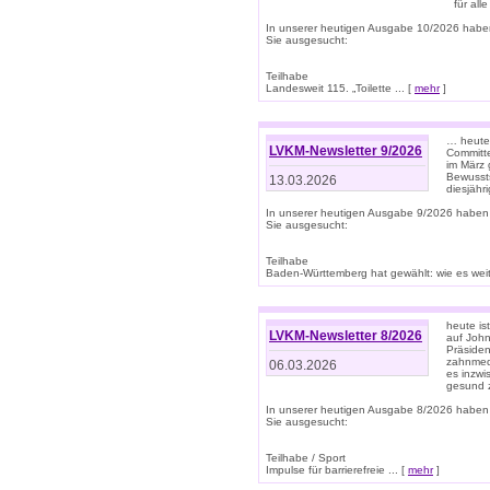
für all
In unserer heutigen Ausgabe 10/2026 habe
Sie ausgesucht:
Teilhabe
Landesweit 115. „Toilette ... [
mehr
]
… heute 
LVKM-Newsletter 9/2026
Committe
im März 
Bewussts
13.03.2026
diesjähr
In unserer heutigen Ausgabe 9/2026 haben
Sie ausgesucht:
Teilhabe
Baden-Württemberg hat gewählt: wie es weite
heute is
LVKM-Newsletter 8/2026
auf Joh
Präsiden
zahnmedi
06.03.2026
es inzwi
gesund z
In unserer heutigen Ausgabe 8/2026 haben
Sie ausgesucht:
Teilhabe / Sport
Impulse für barrierefreie ... [
mehr
]