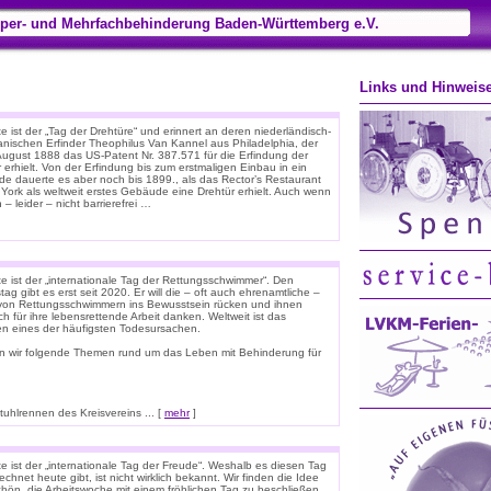
per- und Mehrfachbehinderung Baden-Württemberg e.V.
Links und Hinweis
 ist der „Tag der Drehtüre“ und erinnert an deren niederländisch-
anischen Erfinder Theophilus Van Kannel aus Philadelphia, der
August 1888 das US-Patent Nr. 387.571 für die Erfindung der
 erhielt. Von der Erfindung bis zum erstmaligen Einbau in ein
e dauerte es aber noch bis 1899., als das Rector’s Restaurant
 York als weltweit erstes Gebäude eine Drehtür erhielt. Auch wenn
 – leider – nicht barrierefrei …
e ist der „internationale Tag der Rettungsschwimmer“. Den
tag gibt es erst seit 2020. Er will die – oft auch ehrenamtliche –
 von Rettungsschwimmern ins Bewusstsein rücken und ihnen
ich für ihre lebensrettende Arbeit danken. Weltweit ist das
ken eines der häufigsten Todesursachen.
n wir folgende Themen rund um das Leben mit Behinderung für
hlrennen des Kreisvereins ... [
mehr
]
e ist der „internationale Tag der Freude“. Weshalb es diesen Tag
chnet heute gibt, ist nicht wirklich bekannt. Wir finden die Idee
chön, die Arbeitswoche mit einem fröhlichen Tag zu beschließen.