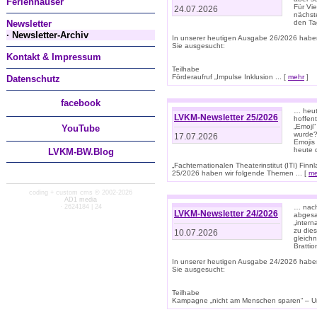
Ferienhäuser
Für Vi
24.07.2026
nächst
Newsletter
den T
· Newsletter-Archiv
In unserer heutigen Ausgabe 26/2026 habe
Sie ausgesucht:
Kontakt & Impressum
Teilhabe
Förderaufruf „Impulse Inklusion ... [
mehr
]
Datenschutz
facebook
… heut
LVKM-Newsletter 25/2026
hoffent
„Emoji“
You
Tube
wurde?
17.07.2026
Emojis 
heute 
LVKM-BW.Blog
„Fachternationalen Theaterinstitut (ITI) Fi
25/2026 haben wir folgende Themen ... [
me
coding + custom cms © 2002-2026
AD1 media
· 2624184 | 24
… nach
LVKM-Newsletter 24/2026
abgesag
„intern
zu dies
10.07.2026
gleich
Brattio
In unserer heutigen Ausgabe 24/2026 habe
Sie ausgesucht:
Teilhabe
Kampagne „nicht am Menschen sparen“ – Un