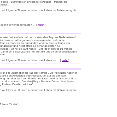
o heute – zumindest in unserem Newsletter – fröhlich die
lammer …
n wir folgende Themen rund um das Leben mit Behinderung für
esbehindertenbeauftragten ... [
mehr
]
e feiern wir einfach mal den „nationalen Tag des Bademeisters“.
eibadsaison hat begonnen – vorausgesetzt, es konnte
tens ein Bademeister gefunden werden. Das ist längst ein
ungsberuf und heißt offiziell „Fachangestellten für
triebe“. Ohne sie läuft nichts – und doch gibt es zu wenige
 Daher ein dickes „Danke“ an alle, die uns einen unbeschwerten
hen!
 wir folgende Themen rund um das Leben mit ... [
mehr
]
 ist der „Internationale Tag der Familie“. Die Vereinten Nationen
1993 den Aktionstag beschlossen, um auf die zentrale
ung und den Wert von Familie als Basis unserer Gesellschaft zu
n und zu stärken. Das diesjährige Motto in Deutschland lautet
g fördern, Familien stärken“.
n wir folgende Themen rund um das Leben mit Behinderung für
lette für alle“