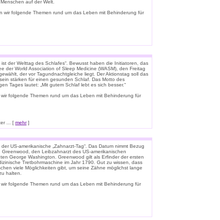
e Menschen auf der Welt.
n wir folgende Themen rund um das Leben mit Behinderung für
ist der Welttag des Schlafes“. Bewusst haben die Initiatoren, das
e der World Association of Sleep Medicine (WASM), den Freitag
gewählt, der vor Tagundnachtgleiche liegt. Der Aktionstag soll das
ein stärken für einen gesunden Schlaf. Das Motto des
igen Tages lautet: „Mit gutem Schlaf lebt es sich besser.“
 wir folgende Themen rund um das Leben mit Behinderung für
r ... [
mehr
]
t der US-amerikanische „Zahnarzt-Tag“. Das Datum nimmt Bezug
n Greenwood, den Leibzahnarzt des US-amerikanischen
ten George Washington. Greenwood gilt als Erfinder der ersten
zinische Tretbohrmaschine im Jahr 1790. Gut zu wissen, dass
schen viele Möglichkeiten gibt, um seine Zähne möglichst lange
u halten.
 wir folgende Themen rund um das Leben mit Behinderung für