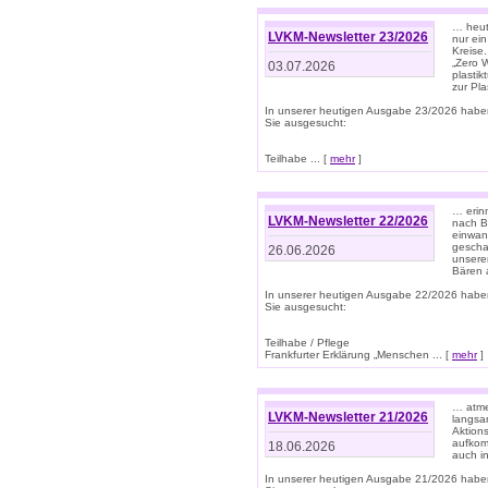
… heute
LVKM-Newsletter 23/2026
nur ein
Kreise
„Zero 
03.07.2026
plastik
zur Pla
In unserer heutigen Ausgabe 23/2026 habe
Sie ausgesucht:
Teilhabe ... [
mehr
]
… erin
LVKM-Newsletter 22/2026
nach B
einwan
gescha
26.06.2026
unsere
Bären a
In unserer heutigen Ausgabe 22/2026 habe
Sie ausgesucht:
Teilhabe / Pflege
Frankfurter Erklärung „Menschen ... [
mehr
]
… atme
LVKM-Newsletter 21/2026
langsa
Aktion
aufkom
18.06.2026
auch i
In unserer heutigen Ausgabe 21/2026 habe