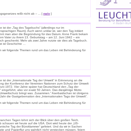
sgesetzes reißt nicht ab – ... [
mehr
]
 ist der „Tag des Tagebuchs“ (allerdings nur im
sprachigen Raum). Auch wenn unklar ist, wer den Tag initiiert
ennt man aber die Begründung für das Datum. Anne Frank bekam
rem Vater zu ihrem 13. Geburtstag – am 12. Juni 1942 – ein
uch geschenkt. Mehr als zwei Jahre nutzte sie dies als Tagebuch.
st ist Geschichte …
n wir folgende Themen rund um das Leben mit Behinderung für
 ist der „Internationale Tag der Umwelt“ in Erinnerung an die
ung der Konferenz der Vereinten Nationen zum Schutz der Umwelt
Juni 1972. Vier Jahre später hat Deutschland den „Tag der
 eingeführt, also vor exakt 50 Jahren. Das diesjährige Motto
 „Umweltschutz bringt was. Zusammen.“ Aserbaidschan ist übrigens
 Jahr die Gastgebernation des „Internationalen Tags der Umwelt“.
n wir folgende Themen rund um das Leben mit Behinderung für
anchen Tagen lohnt sich der Blick über den großen Teich.
b schauen wir heute auf die USA. Dort wird heute der „US-
anische Tag der Büroklammer“ gefeiert. Und da wir in Sachen
tie und Papierflut uns wahrlich nicht verstecken müssen, feiern