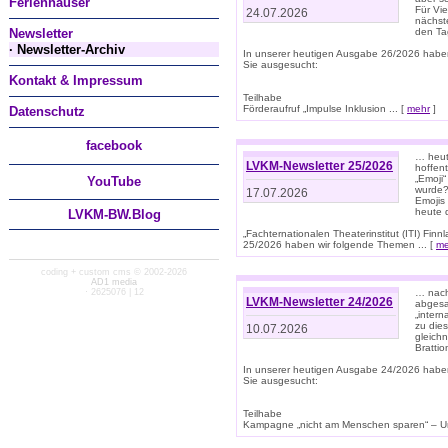
Ferienhäuser
Für Vi
24.07.2026
nächst
Newsletter
den T
· Newsletter-Archiv
In unserer heutigen Ausgabe 26/2026 habe
Sie ausgesucht:
Kontakt & Impressum
Teilhabe
Förderaufruf „Impulse Inklusion ... [
mehr
]
Datenschutz
facebook
… heut
LVKM-Newsletter 25/2026
hoffent
„Emoji“
You
Tube
wurde?
17.07.2026
Emojis 
heute 
LVKM-BW.Blog
„Fachternationalen Theaterinstitut (ITI) Fi
25/2026 haben wir folgende Themen ... [
me
coding + custom cms © 2002-2026
AD1 media
· 2625076 | 12
… nach
LVKM-Newsletter 24/2026
abgesag
„intern
zu dies
10.07.2026
gleich
Brattio
In unserer heutigen Ausgabe 24/2026 habe
Sie ausgesucht:
Teilhabe
Kampagne „nicht am Menschen sparen“ – Un