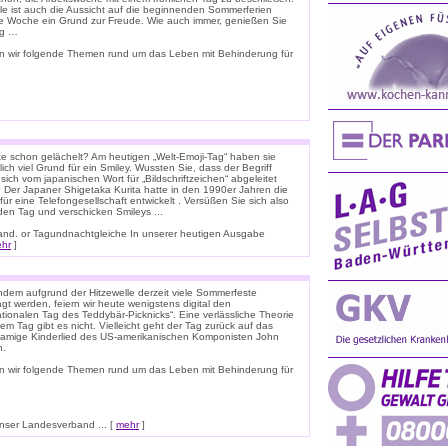
ele ist auch die Aussicht auf die beginnenden Sommerferien
e Woche ein Grund zur Freude. Wie auch immer, genießen Sie
ag …
n wir folgende Themen rund um das Leben mit Behinderung für
e schon gelächelt? Am heutigen „Welt-Emoji-Tag“ haben sie
lich viel Grund für ein Smiley. Wussten Sie, dass der Begriff
 sich vom japanischen Wort für „Bildschriftzeichen“ abgeleitet
 Der Japaner Shigetaka Kurita hatte in den 1990er Jahren die
für eine Telefongesellschaft entwickelt . Versüßen Sie sich also
den Tag und verschicken Smileys ...
nnland. or Tagundnachtgleiche In unserer heutigen Ausgabe
hr
]
dem aufgrund der Hitzewelle derzeit viele Sommerfeste
t werden, feiern wir heute wenigstens digital den
ationalen Tag des Teddybär-Picknicks“. Eine verlässliche Theorie
em Tag gibt es nicht. Vielleicht geht der Tag zurück auf das
namige Kinderlied des US-amerikanischen Komponisten John
n.
n wir folgende Themen rund um das Leben mit Behinderung für
ser Landesverband ... [
mehr
]