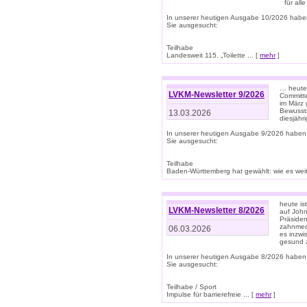
für all
In unserer heutigen Ausgabe 10/2026 habe
Sie ausgesucht:
Teilhabe
Landesweit 115. „Toilette ... [
mehr
]
… heute 
LVKM-Newsletter 9/2026
Committe
im März 
Bewussts
13.03.2026
diesjähr
In unserer heutigen Ausgabe 9/2026 haben
Sie ausgesucht:
Teilhabe
Baden-Württemberg hat gewählt: wie es weite
heute is
LVKM-Newsletter 8/2026
auf Joh
Präsiden
zahnmedi
06.03.2026
es inzwi
gesund z
In unserer heutigen Ausgabe 8/2026 haben
Sie ausgesucht:
Teilhabe / Sport
Impulse für barrierefreie ... [
mehr
]