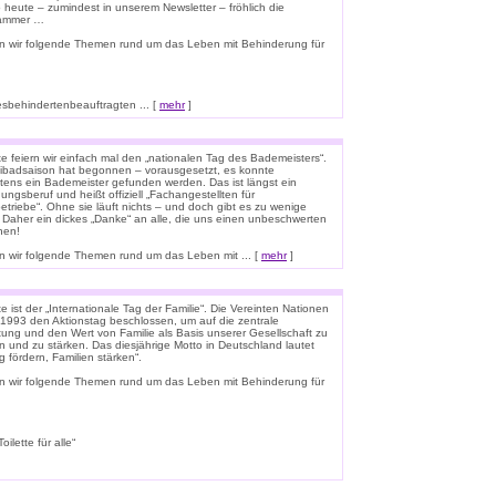
o heute – zumindest in unserem Newsletter – fröhlich die
lammer …
n wir folgende Themen rund um das Leben mit Behinderung für
esbehindertenbeauftragten ... [
mehr
]
e feiern wir einfach mal den „nationalen Tag des Bademeisters“.
eibadsaison hat begonnen – vorausgesetzt, es konnte
tens ein Bademeister gefunden werden. Das ist längst ein
ungsberuf und heißt offiziell „Fachangestellten für
triebe“. Ohne sie läuft nichts – und doch gibt es zu wenige
 Daher ein dickes „Danke“ an alle, die uns einen unbeschwerten
hen!
 wir folgende Themen rund um das Leben mit ... [
mehr
]
 ist der „Internationale Tag der Familie“. Die Vereinten Nationen
1993 den Aktionstag beschlossen, um auf die zentrale
ung und den Wert von Familie als Basis unserer Gesellschaft zu
n und zu stärken. Das diesjährige Motto in Deutschland lautet
g fördern, Familien stärken“.
n wir folgende Themen rund um das Leben mit Behinderung für
lette für alle“