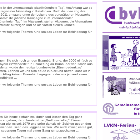
 ist der „internationale plastiktütenfreie Tag“. Am Anfang war es
 regionaler Aktionstag in Katalonien. Doch die Idee zog ihre
. 2011 entstand unter der Leitung des europäischen Netzwerks
Waste“ die jährliche Kampagne zum „internationalen
tütenfreien Tag“. Im Mittelpunkt stehen Aktionen, die Alternativen
stiktüte aufzeigen und so als Vorbild dienen können.
n wir folgende Themen rund um das Leben mit Behinderung für
nern Sie sich noch an den Braunbär Bruno, der 2006 einfach so
ayern einwanderte? In Erinnerung an Bruno, der von Italien aus
derte, wurde der heutige bundesweite „Bärengedenktag“
ffen. Lehnen wir uns also heute zurück und hoffen, dass wir in
m Alltag keinem Braunbär begegnen oder uns jemand einen
ufbindet ...
n wir folgende Themen rund um das Leben mit Behinderung für
n Sie heute einfach mal durch und lassen den Tag ganz
m angehen, denn heute ist der „Weltbummeltag“. Diesen
stag gibt es seit 1979 und sollte damals ein Zeichen gegen den
menden Trend des Joggens setzen. Wie auch immer, es tut gut,
n stressigen Tagen mal einen Gang runterzuschalten ...
n wir folgende Themen rund um das Leben mit Behinderung für