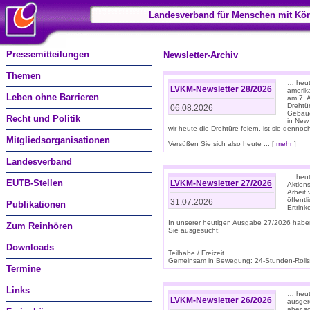
Landesverband für Menschen mit Kör
Pressemitteilungen
Newsletter-Archiv
Themen
… heute
LVKM-Newsletter 28/2026
amerik
Leben ohne Barrieren
am 7. 
Drehtür
06.08.2026
Gebäud
Recht und Politik
in New
wir heute die Drehtüre feiern, ist sie dennoch
Mitgliedsorganisationen
Versüßen Sie sich also heute ... [
mehr
]
Landesverband
… heut
EUTB-Stellen
LVKM-Newsletter 27/2026
Aktions
Arbeit
öffentl
31.07.2026
Publikationen
Ertrin
In unserer heutigen Ausgabe 27/2026 habe
Zum Reinhören
Sie ausgesucht:
Downloads
Teilhabe / Freizeit
Gemeinsam in Bewegung: 24-Stunden-Rollstu
Termine
Links
… heut
LVKM-Newsletter 26/2026
ausgere
aber s