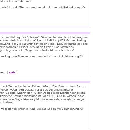
e Menschen auf der Welt.
n wir folgende Themen rund um das Leben mit Behinderung für
ist der Welttag des Schlafes“. Bewusst haben die Initiatoren, das
e der World Association of Sleep Medicine (WASM), den Freitag
gewählt, der vor Tagundnachtgleiche liegt. Der Aktionstag soll das
ein stärken für einen gesunden Schlaf. Das Motto des
igen Tages lautet: „Mit gutem Schlaf lebt es sich besser.“
 wir folgende Themen rund um das Leben mit Behinderung für
r ... [
mehr
]
t der US-amerikanische „Zahnarzt-Tag“. Das Datum nimmt Bezug
n Greenwood, den Leibzahnarzt des US-amerikanischen
ten George Washington. Greenwood gilt als Erfinder der ersten
zinische Tretbohrmaschine im Jahr 1790. Gut zu wissen, dass
schen viele Möglichkeiten gibt, um seine Zähne möglichst lange
u halten.
 wir folgende Themen rund um das Leben mit Behinderung für