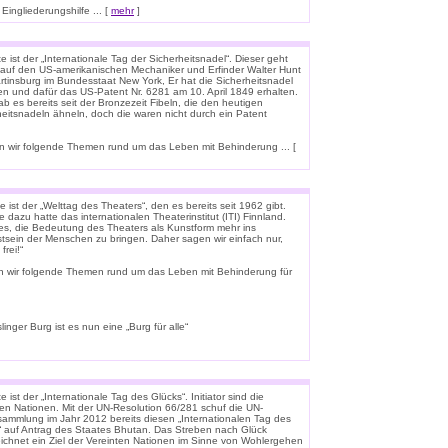
ingliederungshilfe ... [
mehr
]
 ist der „Internationale Tag der Sicherheitsnadel“. Dieser geht
 auf den US-amerikanischen Mechaniker und Erfinder Walter Hunt
rtinsburg im Bundesstaat New York, Er hat die Sicherheitsnadel
en und dafür das US-Patent Nr. 6281 am 10. April 1849 erhalten.
b es bereits seit der Bronzezeit Fibeln, die den heutigen
heitsnadeln ähneln, doch die waren nicht durch ein Patent
 wir folgende Themen rund um das Leben mit Behinderung ... [
 ist der „Welttag des Theaters“, den es bereits seit 1962 gibt.
e dazu hatte das internationalen Theaterinstitut (ITI) Finnland.
t es, die Bedeutung des Theaters als Kunstform mehr ins
tsein der Menschen zu bringen. Daher sagen wir einfach nur,
frei!“
n wir folgende Themen rund um das Leben mit Behinderung für
linger Burg ist es nun eine „Burg für alle“
 ist der „Internationale Tag des Glücks“. Initiator sind die
ten Nationen. Mit der UN-Resolution 66/281 schuf die UN-
rsammlung im Jahr 2012 bereits diesen „Internationalen Tag des
“ auf Antrag des Staates Bhutan. Das Streben nach Glück
ichnet ein Ziel der Vereinten Nationen im Sinne von Wohlergehen