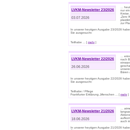
… heute
LVKM-Newsletter 23/2026
nur ein
Kreise
„Zero 
03.07.2026
plastik
zur Pla
In unserer heutigen Ausgabe 23/2026 habe
Sie ausgesucht:
Teilhabe ... [
mehr
]
… erin
LVKM-Newsletter 22/2026
nach B
einwan
gescha
26.06.2026
unsere
Bären a
In unserer heutigen Ausgabe 22/2026 habe
Sie ausgesucht:
Teilhabe / Pflege
Frankfurter Erklärung „Menschen ... [
mehr
]
… atme
LVKM-Newsletter 21/2026
langsa
Aktion
aufkom
18.06.2026
auch i
In unserer heutigen Ausgabe 21/2026 habe