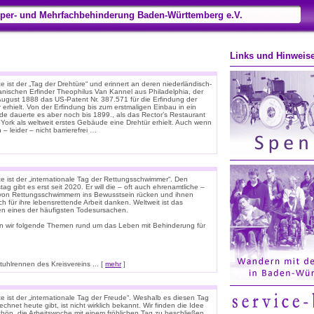
per- und Mehrfachbehinderung Baden-Württemberg e.V.
Links und Hinweis
 ist der „Tag der Drehtüre“ und erinnert an deren niederländisch-
anischen Erfinder Theophilus Van Kannel aus Philadelphia, der
August 1888 das US-Patent Nr. 387.571 für die Erfindung der
 erhielt. Von der Erfindung bis zum erstmaligen Einbau in ein
e dauerte es aber noch bis 1899., als das Rector’s Restaurant
 York als weltweit erstes Gebäude eine Drehtür erhielt. Auch wenn
 – leider – nicht barrierefrei …
e ist der „internationale Tag der Rettungsschwimmer“. Den
tag gibt es erst seit 2020. Er will die – oft auch ehrenamtliche –
 von Rettungsschwimmern ins Bewusstsein rücken und ihnen
ich für ihre lebensrettende Arbeit danken. Weltweit ist das
ken eines der häufigsten Todesursachen.
n wir folgende Themen rund um das Leben mit Behinderung für
hlrennen des Kreisvereins ... [
mehr
]
e ist der „internationale Tag der Freude“. Weshalb es diesen Tag
chnet heute gibt, ist nicht wirklich bekannt. Wir finden die Idee
chön, die Arbeitswoche mit einem fröhlichen Tag zu beschließen.