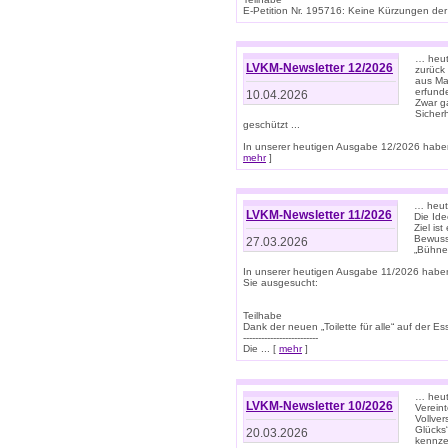
E-Petition Nr. 195716: Keine Kürzungen der E
… heute
LVKM-Newsletter 12/2026
zurück
aus Ma
erfund
10.04.2026
Zwar ga
Sicher
geschützt ...
In unserer heutigen Ausgabe 12/2026 haben
mehr
]
… heute
LVKM-Newsletter 11/2026
Die Ide
Ziel is
Bewuss
27.03.2026
„Bühne 
In unserer heutigen Ausgabe 11/2026 habe
Sie ausgesucht:
Teilhabe
Dank der neuen „Toilette für alle“ auf der Ess
-------------------------
Die ... [
mehr
]
… heute
LVKM-Newsletter 10/2026
Verein
Vollve
Glücks
20.03.2026
kennze