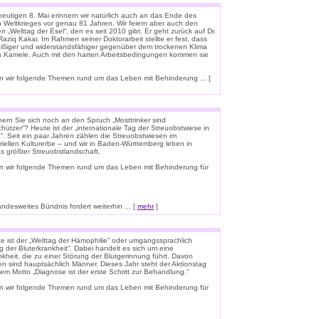
eutigen 8. Mai erinnern wir natürlich auch an das Ende des
n Weltkrieges vor genau 81 Jahren. Wir feiern aber auch den
n „Welttag der Esel“, den es seit 2010 gibt. Er geht zurück auf Dr.
aziq Kakar. Im Rahmen seiner Doktorarbeit stellte er fest, dass
leißiger und widerstandsfähiger gegenüber dem trockenen Klima
ls Kamele. Auch mit den harten Arbeitsbedingungen kommen sie
 wir folgende Themen rund um das Leben mit Behinderung ... [
nern Sie sich noch an den Spruch „Mosttrinker sind
hützer“? Heute ist der „internationale Tag der Streuobstwiese in
“. Seit ein paar Jahren zählen die Streuobstwiesen im
riellen Kulturerbe – und wir in Baden-Württemberg leben in
s größter Streuobstlandschaft.
n wir folgende Themen rund um das Leben mit Behinderung für
esweites Bündnis fordert weiterhin ... [
mehr
]
e ist der „Welttag der Hämophilie“ oder umgangssprachlich
g der Bluterkrankheit“. Dabei handelt es sich um eine
kheit, die zu einer Störung der Blutgerinnung führt. Davon
en sind hauptsächlich Männer. Dieses Jahr steht der Aktionstag
em Motto „Diagnose ist der erste Schritt zur Behandlung.“
n wir folgende Themen rund um das Leben mit Behinderung für