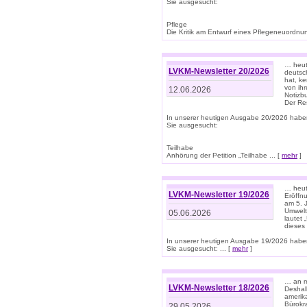
Sie ausgesucht:
Pflege
Die Kritik am Entwurf eines Pflegeneuordnung
… heute
LVKM-Newsletter 20/2026
deutsch
hat, k
von ih
12.06.2026
Notizb
Der Re
In unserer heutigen Ausgabe 20/2026 habe
Sie ausgesucht:
Teilhabe
Anhörung der Petition „Teilhabe ... [
mehr
]
… heute
LVKM-Newsletter 19/2026
Eröffn
am 5. 
Umwelt“
05.06.2026
lautet
dieses
In unserer heutigen Ausgabe 19/2026 habe
Sie ausgesucht: ... [
mehr
]
… an m
LVKM-Newsletter 18/2026
Deshal
amerik
Bürokra
29.05.2026