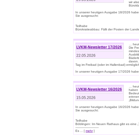
wir als
Bürok
In unserer heutigen Ausgabe 18/2026 habe
Sie ausgesucht:
Teilhabe
Bürokratieabbau: Fällt der Posten der Land
… heut
LVKM-Newsletter 17/2026
Die Fr
mindes
Ausbild
22.05.2026
Bäderbe
davon.
Tag im Freibad (oder im Hallenbad) ermöglic
In unserer heutigen Ausgabe 17/2026 haben
… heute
LVKM-Newsletter 16/2026
haben 
Bedeut
erinner
15.05.2026
„Bildun
In unserer heutigen Ausgabe 16/2026 habe
Sie ausgesucht:
Teilhabe
Böblingen: Im Neuen Rathaus gibt es eine „Toi
-------------------------
Es ... [
mehr
]