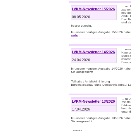
… am h
LVKM-Newsletter 15/2026
zweite
heutige
Abdul R
08.05.2026
Esel f
sind a
besser zurecht.
In unserer heutigen Ausgabe 15/2026 haben
mehr
]
… erin
LVKM-Newsletter 14/2026
Natursc
Europa
immate
24.04.2026
Europa
In unserer heutigen Ausgabe 14/2026 habe
Sie ausgesucht:
Teilhabe / Antidiskriminierung
Bürokratieabbau ohne Demokratieabbau! Land
… heut
LVKM-Newsletter 13/2026
„Weltta
Erbkran
betroff
17.04.2026
unter d
In unserer heutigen Ausgabe 13/2026 habe
Sie ausgesucht:
Teilhabe