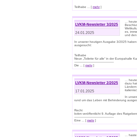
Teilhabe ... [
mehr
]
… heute 
LVKM-Newsletter 3/2025
Beschlu
Weltkult
es, imme
24.01.2025
und den 
In unserer heutigen Ausgabe 3/2025 haben
ausgesucht:
Teilhabe
Neue „Toilette für alle“ in der Europahalle Ka
-------------------------------------------
Die ... [
mehr
]
… heute 
LVKM-Newsletter 2/2025
dazu hat
Ländern 
italieni
17.01.2025
In unse
rund um das Leben mit Behinderung ausges
Recht
bvkm veröffentlicht 9. Auflage des Ratgeb
-------------------------------------------
Eine ... [
mehr
]
… haste 