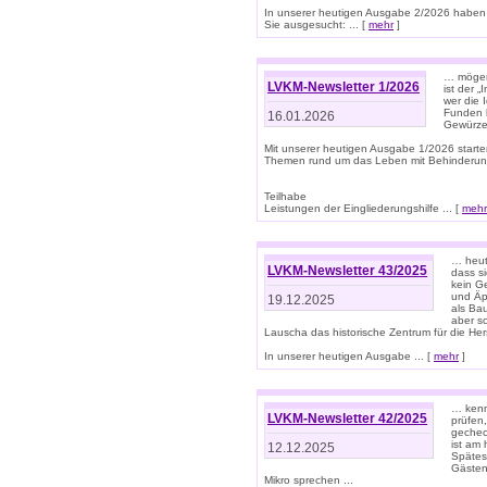
In unserer heutigen Ausgabe 2/2026 haben
Sie ausgesucht: ... [
mehr
]
… mögen 
LVKM-Newsletter 1/2026
ist der 
wer die 
Funden b
16.01.2026
Gewürze 
Mit unserer heutigen Ausgabe 1/2026 starte
Themen rund um das Leben mit Behinderun
Teilhabe
Leistungen der Eingliederungshilfe ... [
mehr
… heut
LVKM-Newsletter 43/2025
dass s
kein G
und Äp
19.12.2025
als Bau
aber sc
Lauscha das historische Zentrum für die He
In unserer heutigen Ausgabe ... [
mehr
]
… kenn
LVKM-Newsletter 42/2025
prüfen
gechec
ist am
12.12.2025
Spätest
Gästen 
Mikro sprechen ...