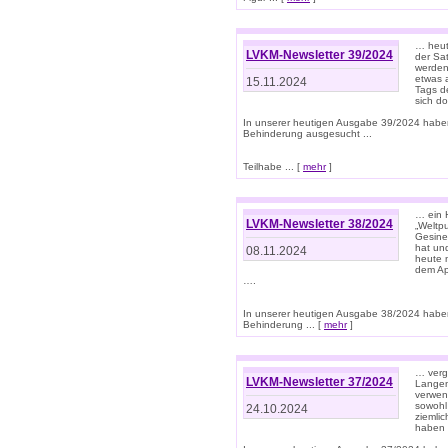
… heut
LVKM-Newsletter 39/2024
der Sa
werden
etwas 
15.11.2024
Tags de
sich d
In unserer heutigen Ausgabe 39/2024 habe
Behinderung ausgesucht ...
Teilhabe ... [
mehr
]
… ein 
LVKM-Newsletter 38/2024
„Weltpu
Gesine
hat und
08.11.2024
heute 
dem App
….
In unserer heutigen Ausgabe 38/2024 habe
Behinderung ... [
mehr
]
… verg
LVKM-Newsletter 37/2024
Langens
verwen
sowohl
24.10.2024
ziemlic
haben