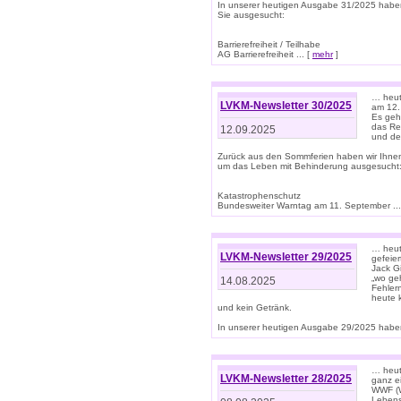
In unserer heutigen Ausgabe 31/2025 habe
Sie ausgesucht:
Barrierefreiheit / Teilhabe
AG Barrierefreiheit ... [
mehr
]
… heut
LVKM-Newsletter 30/2025
am 12.
Es geh
das Rec
12.09.2025
und de
Zurück aus den Sommferien haben wir Ihne
um das Leben mit Behinderung ausgesucht
Katastrophenschutz
Bundesweiter Warntag am 11. September ...
… heute
LVKM-Newsletter 29/2025
gefeie
Jack Gi
„wo ge
14.08.2025
Fehler
heute 
und kein Getränk.
In unserer heutigen Ausgabe 29/2025 haben
… heute
LVKM-Newsletter 28/2025
ganz e
WWF (W
Lebens