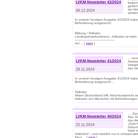
LVKM-Newsletter 42/2024
beginn
gestern
der Hof
06.12.2024
würden
In unserer heutigen Ausgabe 42/2024 habe
Behinderung ausgesucht:
Bildung / Teilhabe
Landespressekonferenz: „Inklusion ist mehr 
-------------------------------------------
Am ... [
mehr
]
… heute
LVKM-Newsletter 41/2024
Ameise
Umwelt
das Übe
29.11.2024
In unserer heutigen Ausgabe 41/2024 habe
Behinderung ausgesucht ...
Teilhabe
Aktion Deutschland hilft: Abschlussberic
Inklusion von Menschen mit Behinderungen (P
… „San
LVKM-Newsletter 40/2024
Klar, 
das die
„Gute-
22.11.2024
Geburt
hatte 
Adlershof – und natürlich nur in schwarz-w
Figur ... [
mehr
]