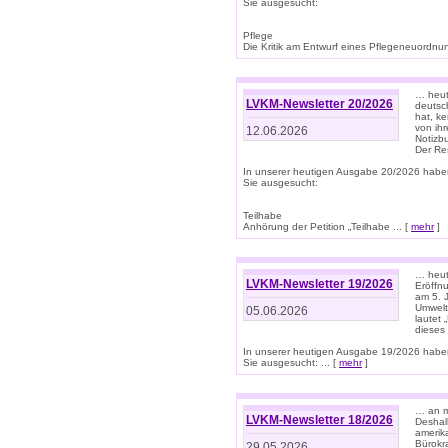
Sie ausgesucht:
Pflege
Die Kritik am Entwurf eines Pflegeneuordnung
… heute
LVKM-Newsletter 20/2026
deutsch
hat, k
von ih
12.06.2026
Notizb
Der Re
In unserer heutigen Ausgabe 20/2026 habe
Sie ausgesucht:
Teilhabe
Anhörung der Petition „Teilhabe ... [
mehr
]
… heute
LVKM-Newsletter 19/2026
Eröffn
am 5. 
Umwelt“
05.06.2026
lautet
dieses
In unserer heutigen Ausgabe 19/2026 habe
Sie ausgesucht: ... [
mehr
]
… an m
LVKM-Newsletter 18/2026
Deshal
amerik
Bürokra
29.05.2026