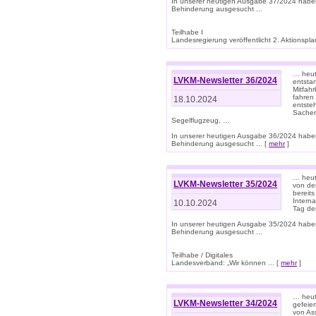
In unserer heutigen Ausgabe 37/2024 habe
Behinderung ausgesucht ...
Teilhabe I
Landesregierung veröffentlicht 2. Aktionsplan
… heute
LVKM-Newsletter 36/2024
entsta
Mitfah
fahren
18.10.2024
entste
Sachen
Segelflugzeug, …
In unserer heutigen Ausgabe 36/2024 habe
Behinderung ausgesucht ... [
mehr
]
… heute
LVKM-Newsletter 35/2024
von den
bereits
Interna
10.10.2024
Tag de
In unserer heutigen Ausgabe 35/2024 habe
Behinderung ausgesucht ...
Teilhabe / Digitales
Landesverband: „Wir können ... [
mehr
]
… heut
LVKM-Newsletter 34/2024
gefeier
von Ass