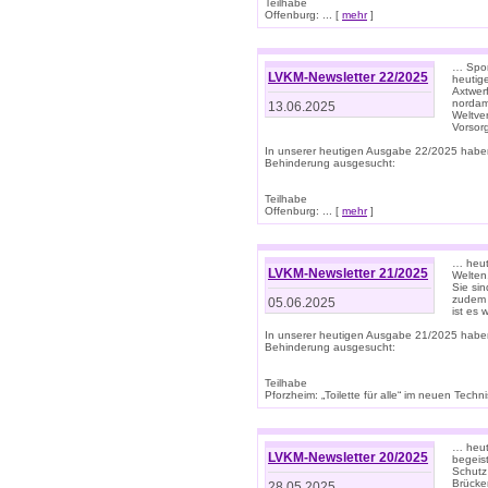
Teilhabe
Offenburg: ... [
mehr
]
… Spor
LVKM-Newsletter 22/2025
heutig
Axtwer
nordame
13.06.2025
Weltve
Vorsor
In unserer heutigen Ausgabe 22/2025 habe
Behinderung ausgesucht:
Teilhabe
Offenburg: ... [
mehr
]
… heute
LVKM-Newsletter 21/2025
Welten
Sie sin
zudem 
05.06.2025
ist es 
In unserer heutigen Ausgabe 21/2025 habe
Behinderung ausgesucht:
Teilhabe
Pforzheim: „Toilette für alle“ im neuen Techni
… heute
LVKM-Newsletter 20/2025
begeis
Schutz
Brücken
28.05.2025