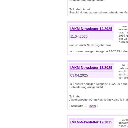
Teilhabe / Arbeit
Beschäftigungsquote schwerbehinderter Mens
… wuss
LVKM-Newsletter 14/2025
intern
drauf, 
1997 gi
11.04.2025
der Geb
Krankhe
und so auch Namensgeber war.
In unserer heutigen Ausgabe 14/2025 haben
… heut
LVKM-Newsletter 13/2025
„Intern
es gibt
zu eine
03.04.2025
vor all
In unserer heutigen Ausgabe 13/2025 habe
Behinderung ausgesucht:
Teilhabe
Aktionswoche #OhneFachkräfteKeineTeilh
---------------------------------
Fachkräfte ... [
mehr
]
… zuge
LVKM-Newsletter 12/2025
schwer
Kirscht