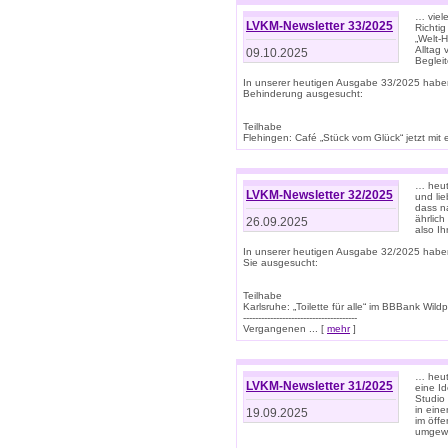
… viel
LVKM-Newsletter 33/2025
Richti
„Welt-
Alltag
09.10.2025
Beglei
In unserer heutigen Ausgabe 33/2025 habe
Behinderung ausgesucht:
Teilhabe
Flehingen: Café „Stück vom Glück“ jetzt mit ein
… heut
LVKM-Newsletter 32/2025
und lie
dass n
ährlich
26.09.2025
also Ih
In unserer heutigen Ausgabe 32/2025 habe
Sie ausgesucht:
Teilhabe
Karlsruhe: „Toilette für alle“ im BBBank Wildp
--------------------------------------
Vergangenen ... [
mehr
]
… heute
LVKM-Newsletter 31/2025
eine I
Studio
in ein
19.09.2025
im öff
umgew