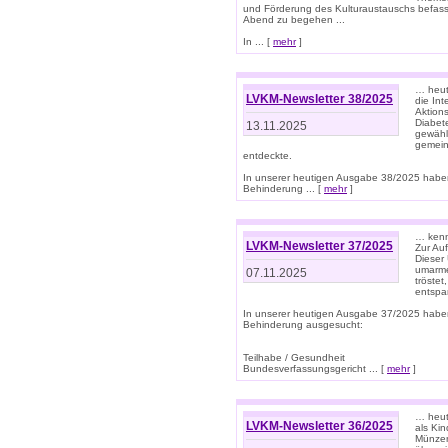
und Förderung des Kulturaustauschs befasse
Abend zu begehen ...
In ... [
mehr
]
… heut
LVKM-Newsletter 38/2025
die In
Aktions
Diabet
13.11.2025
gewählt
gemein
entdeckte.
In unserer heutigen Ausgabe 38/2025 habe
Behinderung ... [
mehr
]
… kenne
LVKM-Newsletter 37/2025
Zur Au
Dieser 
umarme
07.11.2025
tröste
entspa
In unserer heutigen Ausgabe 37/2025 habe
Behinderung ausgesucht:
Teilhabe / Gesundheit
Bundesverfassungsgericht ... [
mehr
]
… heute
LVKM-Newsletter 36/2025
als Kin
Münzen