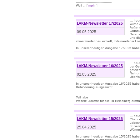
--------------------------------------
Weil ... [
mehr
]
… heut
LVKM-Newsletter 17/2025
wurde 
Außenm
Gründu
09.05.2025
Daraus
und di
immer wieder neu einlädt, miteinander in Fri
In unserer heutigen Ausgabe 17/2025 haben 
… heute
LVKM-Newsletter 16/2025
der Ge
gefeie
Nahrun
02.05.2025
Überfi
In unserer heutigen Ausgabe 16/2025 habe
Behinderung ausgesucht:
Teilhabe
Weitere „Toilette für alle“ in Heidelberg erö
… heute
LVKM-Newsletter 15/2025
Chance
Lebesn
50 ver
25.04.2025
Württem
In unserer heutigen Ausgabe 15/2025 habe
Behinderung ausgesucht: