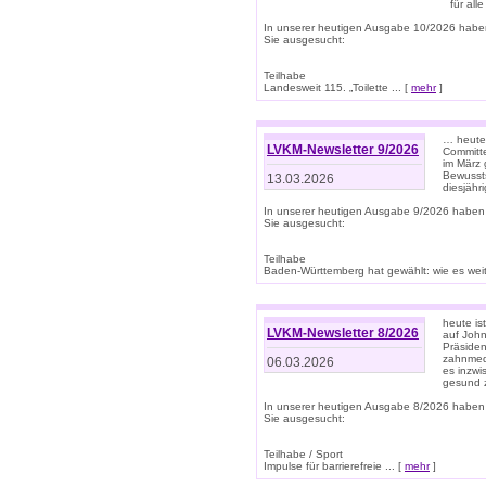
für all
In unserer heutigen Ausgabe 10/2026 habe
Sie ausgesucht:
Teilhabe
Landesweit 115. „Toilette ... [
mehr
]
… heute 
LVKM-Newsletter 9/2026
Committe
im März 
Bewussts
13.03.2026
diesjähr
In unserer heutigen Ausgabe 9/2026 haben
Sie ausgesucht:
Teilhabe
Baden-Württemberg hat gewählt: wie es weite
heute is
LVKM-Newsletter 8/2026
auf Joh
Präsiden
zahnmedi
06.03.2026
es inzwi
gesund z
In unserer heutigen Ausgabe 8/2026 haben
Sie ausgesucht:
Teilhabe / Sport
Impulse für barrierefreie ... [
mehr
]