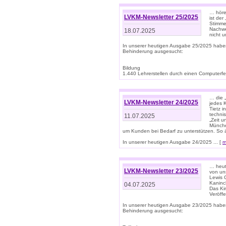
… höre
LVKM-Newsletter 25/2025
ist der
Stimme
Nachwe
18.07.2025
nicht 
In unserer heutigen Ausgabe 25/2025 habe
Behinderung ausgesucht:
Bildung
1.440 Lehrerstellen durch einen Computerfeh
… die 
LVKM-Newsletter 24/2025
jedes 
Tietz i
techni
11.07.2025
„Zeit 
Münche
um Kunden bei Bedarf zu unterstützen. So 
In unserer heutigen Ausgabe 24/2025 ... [
m
… heute
LVKM-Newsletter 23/2025
von uns
Lewis C
Kaninc
04.07.2025
Das Kin
Veröff
In unserer heutigen Ausgabe 23/2025 habe
Behinderung ausgesucht: