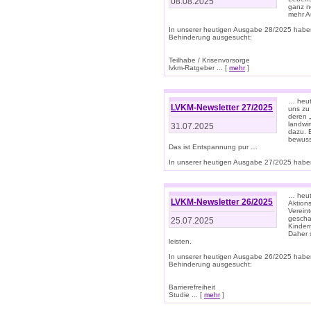
08.08.2025
ganz n
mehr A
In unserer heutigen Ausgabe 28/2025 habe
Behinderung ausgesucht:
Teilhabe / Krisenvorsorge
lvkm-Ratgeber ... [
mehr
]
… heut
LVKM-Newsletter 27/2025
uns zu
deren „
landwi
31.07.2025
dazu. E
bewusst
Das ist Entspannung pur …
In unserer heutigen Ausgabe 27/2025 haben
… heute
LVKM-Newsletter 26/2025
Aktion
Verein
gescha
25.07.2025
Kinder
Daher s
leisten.
In unserer heutigen Ausgabe 26/2025 habe
Behinderung ausgesucht:
Barrierefreiheit
Studie ... [
mehr
]