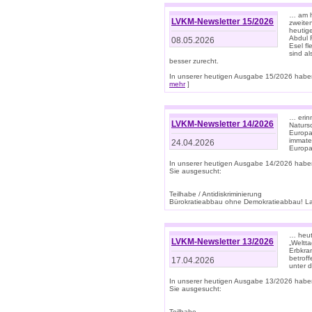
… am h
LVKM-Newsletter 15/2026
zweite
heutige
Abdul R
08.05.2026
Esel f
sind a
besser zurecht.
In unserer heutigen Ausgabe 15/2026 haben
mehr
]
… erin
LVKM-Newsletter 14/2026
Natursc
Europa
immate
24.04.2026
Europa
In unserer heutigen Ausgabe 14/2026 habe
Sie ausgesucht:
Teilhabe / Antidiskriminierung
Bürokratieabbau ohne Demokratieabbau! Land
… heut
LVKM-Newsletter 13/2026
„Weltta
Erbkran
betroff
17.04.2026
unter d
In unserer heutigen Ausgabe 13/2026 habe
Sie ausgesucht:
Teilhabe