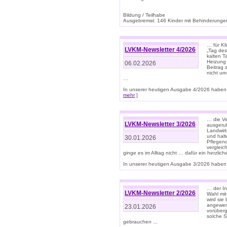
Bildung / Teilhabe
Ausgebremst: 146 Kinder mit Behinderungen
… für Kl
LVKM-Newsletter 4/2026
„Tag des
kalten T
Heizung 
06.02.2026
Beitrag 
nicht um
…
In unserer heutigen Ausgabe 4/2026 haben 
mehr
]
… die Ve
LVKM-Newsletter 3/2026
ausgeruf
Landwirt
und halt
30.01.2026
Pflegend
vergleic
ginge es im Alltag nicht … dafür ein herzlich
In unserer heutigen Ausgabe 3/2026 haben 
… der In
LVKM-Newsletter 2/2026
Wahl mit
wird si
angewend
23.01.2026
vorüberg
solche S
gebrauchen ...