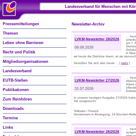
Landesverband für Menschen mit Kör
Pressemitteilungen
Newsletter-Archiv
Themen
… heute
LVKM-Newsletter 28/2026
amerik
Leben ohne Barrieren
am 7. 
Drehtür
06.08.2026
Gebäud
Recht und Politik
in New
wir heute die Drehtüre feiern, ist sie dennoch
Mitgliedsorganisationen
Versüßen Sie sich also heute ... [
mehr
]
Landesverband
… heut
EUTB-Stellen
LVKM-Newsletter 27/2026
Aktions
Arbeit
öffentl
31.07.2026
Publikationen
Ertrin
In unserer heutigen Ausgabe 27/2026 habe
Zum Reinhören
Sie ausgesucht:
Downloads
Teilhabe / Freizeit
Gemeinsam in Bewegung: 24-Stunden-Rollstu
Termine
Links
… heut
LVKM-Newsletter 26/2026
ausgere
aber s