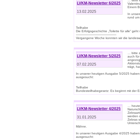
… lasst 
LVKM-Newsletter 6/2025
Valentin
Einem B
13.02.2025
In unse
rund um
Teilhabe
Die Erfolgsgeschichte „Toilette für alle“ geht
-------------------------------------------
Vergangene Woche konnten wir die landeswe
… bitte 
LVKM-Newsletter 5/2025
auch für
angezoge
Aktionst
07.02.2025
trägt, h
In unserer heutigen Ausgabe 5/2025 haben
ausgesucht:
Teilhabe
Bundesteilhabegesetz: Es beginnt mit der Erm
… heute 
LVKM-Newsletter 4/2025
Natursch
Zebraart
werden d
31.01.2025
Zebras s
Untersch
Mähne.
In unserer heutigen Ausgabe 4/2025 haben
ausgesucht: