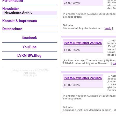
Ferienhäuser
Für Vi
24.07.2026
nächst
Newsletter
den T
· Newsletter-Archiv
In unserer heutigen Ausgabe 26/2026 habe
Sie ausgesucht:
Kontakt & Impressum
Teilhabe
Förderaufruf „Impulse Inklusion ... [
mehr
]
Datenschutz
facebook
… heut
LVKM-Newsletter 25/2026
hoffent
„Emoji“
You
Tube
wurde?
17.07.2026
Emojis 
heute 
LVKM-BW.Blog
„Fachternationalen Theaterinstitut (ITI) Fi
25/2026 haben wir folgende Themen ... [
me
coding + custom cms © 2002-2026
AD1 media
· 2628176 | 22
… nach
LVKM-Newsletter 24/2026
abgesag
„intern
zu dies
10.07.2026
gleich
Brattio
In unserer heutigen Ausgabe 24/2026 habe
Sie ausgesucht:
Teilhabe
Kampagne „nicht am Menschen sparen“ – Un