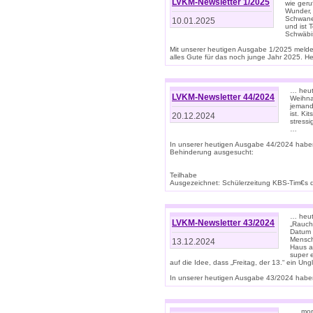
LVKM-Newsletter 1/2025
wie geru
Wunder, 
Schwanen
10.01.2025
und ist 
Schwäbi
Mit unserer heutigen Ausgabe 1/2025 meld
alles Gute für das noch junge Jahr 2025. H
… heute
LVKM-Newsletter 44/2024
Weihna
jemand
ist. K
20.12.2024
stress
…
In unserer heutigen Ausgabe 44/2024 habe
Behinderung ausgesucht:
Teilhabe
Ausgezeichnet: Schülerzeitung KBS-Tim€s de
… heute
LVKM-Newsletter 43/2024
„Rauch
Datum 
Mensch
13.12.2024
Haus au
super 
auf die Idee, dass „Freitag, der 13.“ ein Un
In unserer heutigen Ausgabe 43/2024 haben 
… „mor