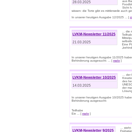
aus Ba
28.03.2025
Foodbl
Sicht h
wissen: die Torte gibt es mittlerweile auch g
In unserer heutigen Ausgabe 12/2025 ... [
m
… die r
LVKM-Newsletter 11/2025
Teilha
Mittelp
selbstb
21.03.2025
Eine Pl
„behind
In unserer heutigen Ausgabe 11/2025 habe
Behinderung ausgesucht: ... [
mehr
]
… der 
LVKM-Newsletter 10/2025
Kreati
des heu
UNESCO 
14.03.2025
der ma
Lösung
In unserer heutigen Ausgabe 10/2025 habe
Behinderung ausgesucht:
Teilhabe
Ein ... [
mehr
]
… steht 
LVKM-Newsletter 9/2025
Frühstüc