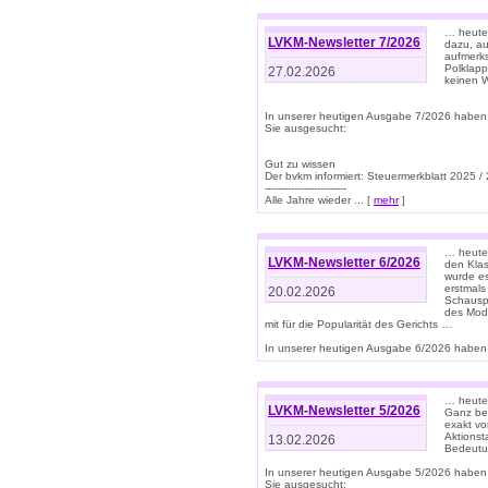
… heute 
LVKM-Newsletter 7/2026
dazu, au
aufmerks
Polklapp
27.02.2026
keinen W
In unserer heutigen Ausgabe 7/2026 haben
Sie ausgesucht:
Gut zu wissen
Der bvkm informiert: Steuermerkblatt 2025 /
-------------------------
Alle Jahre wieder ... [
mehr
]
… heute 
LVKM-Newsletter 6/2026
den Klas
wurde es
erstmals
20.02.2026
Schauspi
des Mode
mit für die Popularität des Gerichts …
In unserer heutigen Ausgabe 6/2026 haben 
… heute 
LVKM-Newsletter 5/2026
Ganz bew
exakt vo
Aktionst
13.02.2026
Bedeutun
In unserer heutigen Ausgabe 5/2026 haben
Sie ausgesucht: