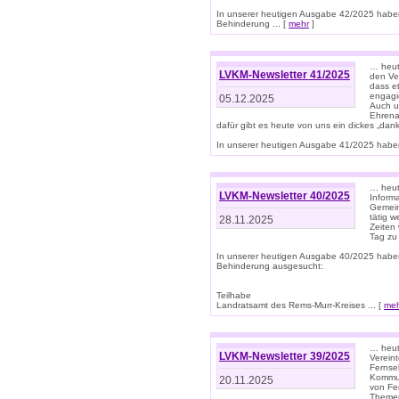
In unserer heutigen Ausgabe 42/2025 habe
Behinderung ... [
mehr
]
… heute
LVKM-Newsletter 41/2025
den Ver
dass et
engagie
05.12.2025
Auch u
Ehrena
dafür gibt es heute von uns ein dickes „dank
In unserer heutigen Ausgabe 41/2025 haben 
… heute
LVKM-Newsletter 40/2025
Informa
Gemein
tätig w
28.11.2025
Zeiten 
Tag zu
In unserer heutigen Ausgabe 40/2025 habe
Behinderung ausgesucht:
Teilhabe
Landratsamt des Rems-Murr-Kreises ... [
me
… heute
LVKM-Newsletter 39/2025
Verein
Fernse
Kommun
20.11.2025
von Fe
Themen 