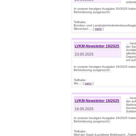
unterwe
In unserer heutigen Ausgabe 20/2025 habe
Behinderung ausgesucht:
Teilhabe
Bundes- und Landesbehindertenbeauftragte:
Menschen ... [
mehr
]
… heute
LVKM-Newsletter 19/2025
der Sau
Schild
allerd
23.05.2025
Organi
um auf
In unserer heutigen Ausgabe 19/2025 habe
Behinderung ausgesucht:
Teilhabe
Wo ... [
mehr
]
… heut
LVKM-Newsletter 18/2025
der au
Nation
Gemeins
16.05.2025
Solidar
In unserer heutigen Ausgabe 18/2025 habe
Behinderung ausgesucht:
Teilhabe
Weil der Stadt (Landkreis Böblingen): „Toilette