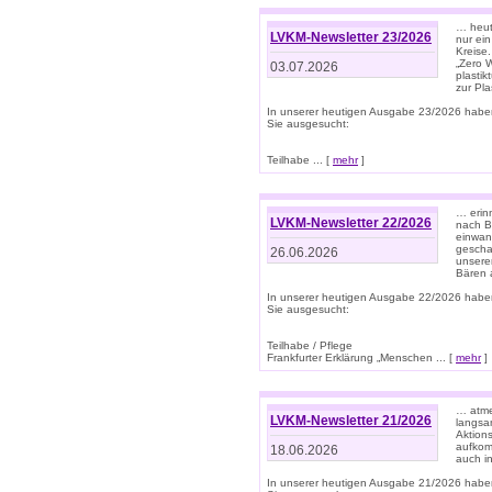
… heute
LVKM-Newsletter 23/2026
nur ein
Kreise
„Zero 
03.07.2026
plastik
zur Pla
In unserer heutigen Ausgabe 23/2026 habe
Sie ausgesucht:
Teilhabe ... [
mehr
]
… erin
LVKM-Newsletter 22/2026
nach B
einwan
gescha
26.06.2026
unsere
Bären a
In unserer heutigen Ausgabe 22/2026 habe
Sie ausgesucht:
Teilhabe / Pflege
Frankfurter Erklärung „Menschen ... [
mehr
]
… atme
LVKM-Newsletter 21/2026
langsa
Aktion
aufkom
18.06.2026
auch i
In unserer heutigen Ausgabe 21/2026 habe