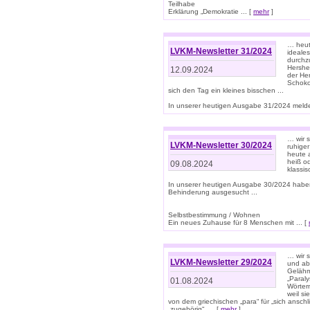
Teilhabe
Erklärung „Demokratie ... [
mehr
]
… heute
LVKM-Newsletter 31/2024
ideale
durchzu
Hershe
12.09.2024
der He
Schoko
sich den Tag ein kleines bisschen ...
In unserer heutigen Ausgabe 31/2024 melde
… wir 
LVKM-Newsletter 30/2024
ruhige
heute 
heiß od
09.08.2024
klassi
In unserer heutigen Ausgabe 30/2024 habe
Behinderung ausgesucht ...
Selbstbestimmung / Wohnen
Ein neues Zuhause für 8 Menschen mit ... [
… wir s
LVKM-Newsletter 29/2024
und ab 
Gelähm
„Paral
01.08.2024
Wörtern
weil si
von dem griechischen „para“ für „sich anschl
„zugehörig“, ... [
mehr
]