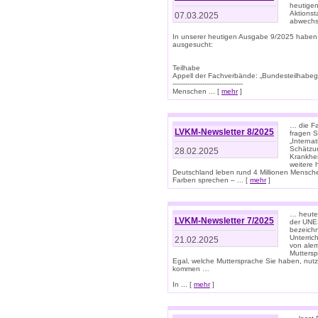
heutigen
Aktionst
07.03.2025
abwechs
In unserer heutigen Ausgabe 9/2025 haben
ausgesucht:
Teilhabe
Appell der Fachverbände: „Bundesteilhabeg
---------------------------------
Menschen ... [
mehr
]
… die Fa
LVKM-Newsletter 8/2025
fragen S
„Interna
Schätzun
28.02.2025
Krankhei
weitere 
Deutschland leben rund 4 Millionen Mensche
Farben sprechen – ... [
mehr
]
… heute 
LVKM-Newsletter 7/2025
der UNE
bezeichn
Unterric
21.02.2025
von alem
Muttersp
Egal, welche Muttersprache Sie haben, nutz
kommen …
In ... [
mehr
]