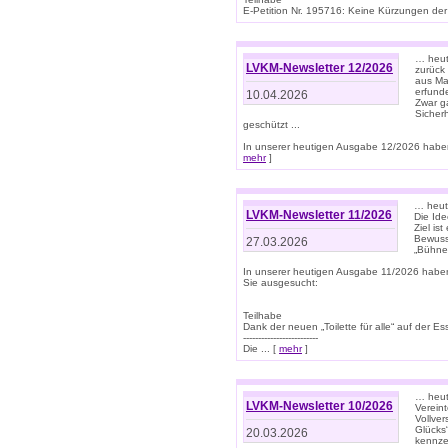
E-Petition Nr. 195716: Keine Kürzungen der E
… heute
LVKM-Newsletter 12/2026
zurück
aus Ma
erfund
10.04.2026
Zwar ga
Sicher
geschützt ...
In unserer heutigen Ausgabe 12/2026 haben
mehr
]
… heute
LVKM-Newsletter 11/2026
Die Ide
Ziel is
Bewuss
27.03.2026
„Bühne 
In unserer heutigen Ausgabe 11/2026 habe
Sie ausgesucht:
Teilhabe
Dank der neuen „Toilette für alle“ auf der Ess
-------------------------
Die ... [
mehr
]
… heute
LVKM-Newsletter 10/2026
Verein
Vollve
Glücks
20.03.2026
kennze