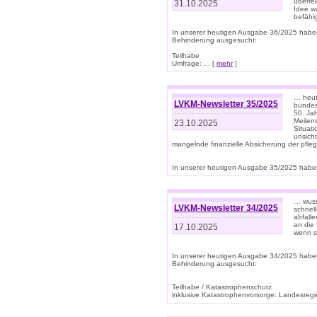
überre
31.10.2025
Idee w
befähi
In unserer heutigen Ausgabe 36/2025 habe
Behinderung ausgesucht:
Teilhabe
Umfrage: ... [
mehr
]
… heute
LVKM-Newsletter 35/2025
bundesw
50. Jah
Meilen
23.10.2025
Situati
unsicht
mangelnde finanzielle Absicherung der pfleg
In unserer heutigen Ausgabe 35/2025 haben
… wuss
LVKM-Newsletter 34/2025
schnel
abfalle
an die 
17.10.2025
wenn s
In unserer heutigen Ausgabe 34/2025 habe
Behinderung ausgesucht:
Teilhabe / Katastrophenschutz
inklusive Katastrophenvorsorge: Landesregie