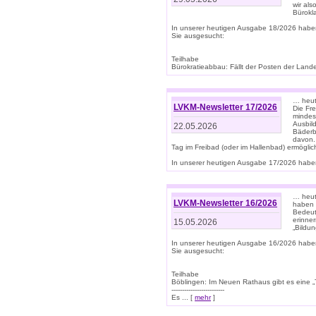
wir als
Bürok
In unserer heutigen Ausgabe 18/2026 habe
Sie ausgesucht:
Teilhabe
Bürokratieabbau: Fällt der Posten der Land
… heut
LVKM-Newsletter 17/2026
Die Fr
mindes
Ausbild
22.05.2026
Bäderbe
davon.
Tag im Freibad (oder im Hallenbad) ermöglic
In unserer heutigen Ausgabe 17/2026 haben
… heute
LVKM-Newsletter 16/2026
haben 
Bedeut
erinner
15.05.2026
„Bildun
In unserer heutigen Ausgabe 16/2026 habe
Sie ausgesucht:
Teilhabe
Böblingen: Im Neuen Rathaus gibt es eine „Toi
-------------------------
Es ... [
mehr
]