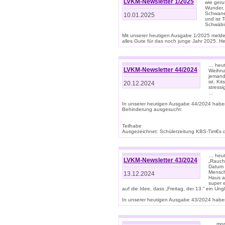
LVKM-Newsletter 1/2025
wie geru
Wunder, 
Schwanen
10.01.2025
und ist 
Schwäbi
Mit unserer heutigen Ausgabe 1/2025 meld
alles Gute für das noch junge Jahr 2025. H
… heute
LVKM-Newsletter 44/2024
Weihna
jemand
ist. K
20.12.2024
stress
…
In unserer heutigen Ausgabe 44/2024 habe
Behinderung ausgesucht:
Teilhabe
Ausgezeichnet: Schülerzeitung KBS-Tim€s de
… heute
LVKM-Newsletter 43/2024
„Rauch
Datum 
Mensch
13.12.2024
Haus au
super 
auf die Idee, dass „Freitag, der 13.“ ein Un
In unserer heutigen Ausgabe 43/2024 haben 
… „mor