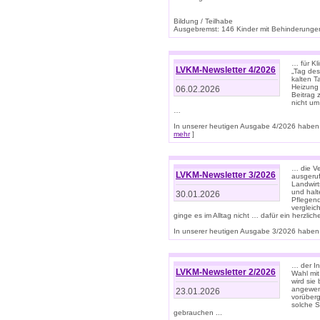
Bildung / Teilhabe
Ausgebremst: 146 Kinder mit Behinderungen
… für Kl
LVKM-Newsletter 4/2026
„Tag des
kalten T
Heizung 
06.02.2026
Beitrag 
nicht um
…
In unserer heutigen Ausgabe 4/2026 haben 
mehr
]
… die Ve
LVKM-Newsletter 3/2026
ausgeruf
Landwirt
und halt
30.01.2026
Pflegend
vergleic
ginge es im Alltag nicht … dafür ein herzlich
In unserer heutigen Ausgabe 3/2026 haben 
… der In
LVKM-Newsletter 2/2026
Wahl mit
wird si
angewend
23.01.2026
vorüberg
solche S
gebrauchen ...