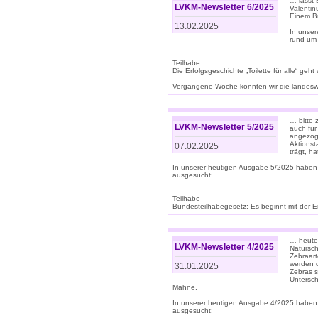
… lasst 
LVKM-Newsletter 6/2025
Valentin
Einem B
13.02.2025
In unse
rund um
Teilhabe
Die Erfolgsgeschichte „Toilette für alle“ geht
-------------------------------------------
Vergangene Woche konnten wir die landeswe
… bitte 
LVKM-Newsletter 5/2025
auch für
angezoge
Aktionst
07.02.2025
trägt, h
In unserer heutigen Ausgabe 5/2025 haben
ausgesucht:
Teilhabe
Bundesteilhabegesetz: Es beginnt mit der Erm
… heute 
LVKM-Newsletter 4/2025
Natursch
Zebraart
werden d
31.01.2025
Zebras s
Untersch
Mähne.
In unserer heutigen Ausgabe 4/2025 haben
ausgesucht: