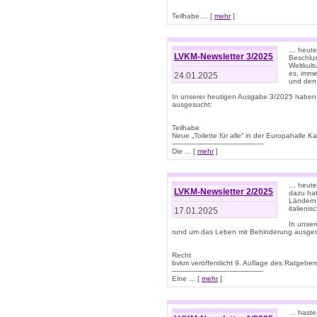
Teilhabe ... [
mehr
]
… heute 
LVKM-Newsletter 3/2025
Beschlu
Weltkult
es, imme
24.01.2025
und den 
In unserer heutigen Ausgabe 3/2025 haben
ausgesucht:
Teilhabe
Neue „Toilette für alle“ in der Europahalle Ka
-------------------------------------------
Die ... [
mehr
]
… heute 
LVKM-Newsletter 2/2025
dazu hat
Ländern 
italieni
17.01.2025
In unse
rund um das Leben mit Behinderung ausges
Recht
bvkm veröffentlicht 9. Auflage des Ratgeb
-------------------------------------------
Eine ... [
mehr
]
… haste 