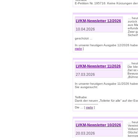
E-Petition Nr. 195716: Keine Kürzungen der E
… heute
LVKM-Newsletter 12/2026
zurück
aus Ma
erfund
10.04.2026
Zwar ga
Sicher
geschützt ...
In unserer heutigen Ausgabe 12/2026 haben
mehr
]
… heute
LVKM-Newsletter 11/2026
Die Ide
Ziel is
Bewuss
27.03.2026
„Bühne 
In unserer heutigen Ausgabe 11/2026 habe
Sie ausgesucht:
Teilhabe
Dank der neuen „Toilette für alle“ auf der Ess
-------------------------
Die ... [
mehr
]
… heute
LVKM-Newsletter 10/2026
Verein
Vollve
Glücks
20.03.2026
kennze