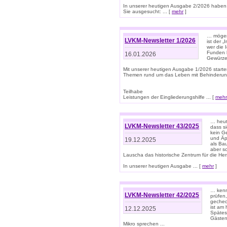
In unserer heutigen Ausgabe 2/2026 haben
Sie ausgesucht: ... [
mehr
]
… mögen 
LVKM-Newsletter 1/2026
ist der 
wer die 
Funden b
16.01.2026
Gewürze 
Mit unserer heutigen Ausgabe 1/2026 starte
Themen rund um das Leben mit Behinderun
Teilhabe
Leistungen der Eingliederungshilfe ... [
mehr
… heut
LVKM-Newsletter 43/2025
dass s
kein G
und Äp
19.12.2025
als Bau
aber sc
Lauscha das historische Zentrum für die He
In unserer heutigen Ausgabe ... [
mehr
]
… kenn
LVKM-Newsletter 42/2025
prüfen
gechec
ist am
12.12.2025
Spätest
Gästen 
Mikro sprechen ...