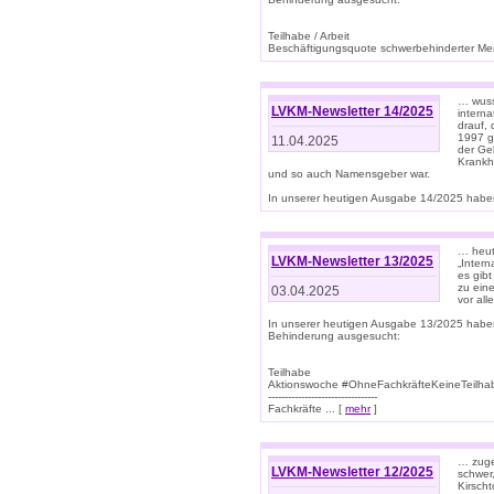
Teilhabe / Arbeit
Beschäftigungsquote schwerbehinderter Mens
… wuss
LVKM-Newsletter 14/2025
intern
drauf, 
1997 gi
11.04.2025
der Geb
Krankhe
und so auch Namensgeber war.
In unserer heutigen Ausgabe 14/2025 haben
… heut
LVKM-Newsletter 13/2025
„Intern
es gibt
zu eine
03.04.2025
vor all
In unserer heutigen Ausgabe 13/2025 habe
Behinderung ausgesucht:
Teilhabe
Aktionswoche #OhneFachkräfteKeineTeilh
---------------------------------
Fachkräfte ... [
mehr
]
… zuge
LVKM-Newsletter 12/2025
schwer
Kirscht