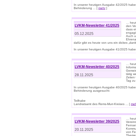
In unserer heutigen Ausgabe 42/2025 habe
Behinderung ... [
mehr
]
… heute
LVKM-Newsletter 41/2025
den Ver
dass et
engagie
05.12.2025
Auch u
Ehrena
dafür gibt es heute von uns ein dickes „dank
In unserer heutigen Ausgabe 41/2025 haben 
… heute
LVKM-Newsletter 40/2025
Informa
Gemein
tätig w
28.11.2025
Zeiten 
Tag zu
In unserer heutigen Ausgabe 40/2025 habe
Behinderung ausgesucht:
Teilhabe
Landratsamt des Rems-Murr-Kreises ... [
me
… heute
LVKM-Newsletter 39/2025
Verein
Fernse
Kommun
20.11.2025
von Fe
Themen 