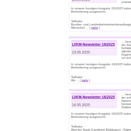
unterwe
In unserer heutigen Ausgabe 20/2025 habe
Behinderung ausgesucht:
Teilhabe
Bundes- und Landesbehindertenbeauftragte:
Menschen ... [
mehr
]
… heute
LVKM-Newsletter 19/2025
der Sau
Schild
allerd
23.05.2025
Organi
um auf
In unserer heutigen Ausgabe 19/2025 habe
Behinderung ausgesucht:
Teilhabe
Wo ... [
mehr
]
… heut
LVKM-Newsletter 18/2025
der au
Nation
Gemeins
16.05.2025
Solidar
In unserer heutigen Ausgabe 18/2025 habe
Behinderung ausgesucht:
Teilhabe
Weil der Stadt (Landkreis Böblingen): „Toilette