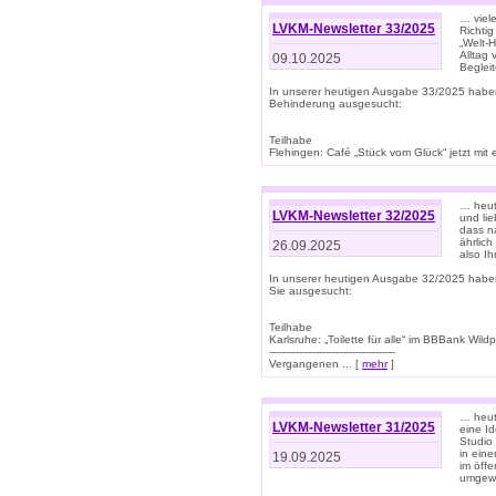
… viel
LVKM-Newsletter 33/2025
Richti
„Welt-
Alltag
09.10.2025
Beglei
In unserer heutigen Ausgabe 33/2025 habe
Behinderung ausgesucht:
Teilhabe
Flehingen: Café „Stück vom Glück“ jetzt mit ein
… heut
LVKM-Newsletter 32/2025
und lie
dass n
ährlich
26.09.2025
also Ih
In unserer heutigen Ausgabe 32/2025 habe
Sie ausgesucht:
Teilhabe
Karlsruhe: „Toilette für alle“ im BBBank Wildp
--------------------------------------
Vergangenen ... [
mehr
]
… heute
LVKM-Newsletter 31/2025
eine I
Studio
in ein
19.09.2025
im öff
umgew