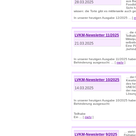
aus Ba
28.03.2025
Foodbl
Sicht h
wissen: die Torte gibt es mittlerweile auch g
In unserer heutigen Ausgabe 12/2025 ... [
m
… die r
LVKM-Newsletter 11/2025
Teilha
Mittelp
selbstb
21.03.2025
Eine Pl
„behind
In unserer heutigen Ausgabe 11/2025 habe
Behinderung ausgesucht: ... [
mehr
]
… der 
LVKM-Newsletter 10/2025
Kreati
des heu
UNESCO 
14.03.2025
der ma
Lösung
In unserer heutigen Ausgabe 10/2025 habe
Behinderung ausgesucht:
Teilhabe
Ein ... [
mehr
]
… steht 
LVKM-Newsletter 9/2025
Frühstüc