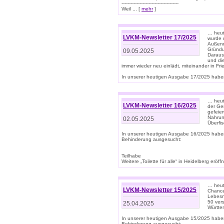
--------------------------------------
Weil ... [
mehr
]
… heut
LVKM-Newsletter 17/2025
wurde 
Außenm
Gründu
09.05.2025
Daraus
und di
immer wieder neu einlädt, miteinander in Fri
In unserer heutigen Ausgabe 17/2025 haben 
… heute
LVKM-Newsletter 16/2025
der Ge
gefeie
Nahrun
02.05.2025
Überfi
In unserer heutigen Ausgabe 16/2025 habe
Behinderung ausgesucht:
Teilhabe
Weitere „Toilette für alle“ in Heidelberg erö
… heute
LVKM-Newsletter 15/2025
Chance
Lebesn
50 ver
25.04.2025
Württem
In unserer heutigen Ausgabe 15/2025 habe
Behinderung ausgesucht: