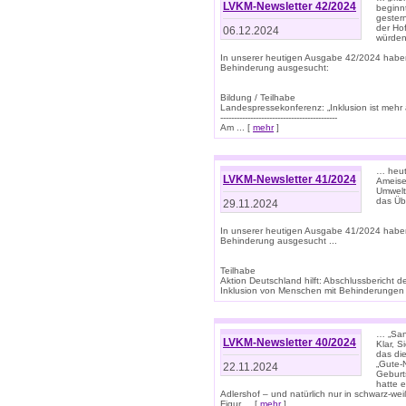
LVKM-Newsletter 42/2024
beginn
gestern
der Hof
06.12.2024
würden
In unserer heutigen Ausgabe 42/2024 habe
Behinderung ausgesucht:
Bildung / Teilhabe
Landespressekonferenz: „Inklusion ist mehr 
-------------------------------------------
Am ... [
mehr
]
… heute
LVKM-Newsletter 41/2024
Ameise
Umwelt
das Übe
29.11.2024
In unserer heutigen Ausgabe 41/2024 habe
Behinderung ausgesucht ...
Teilhabe
Aktion Deutschland hilft: Abschlussberic
Inklusion von Menschen mit Behinderungen (P
… „San
LVKM-Newsletter 40/2024
Klar, 
das die
„Gute-
22.11.2024
Geburt
hatte 
Adlershof – und natürlich nur in schwarz-w
Figur ... [
mehr
]