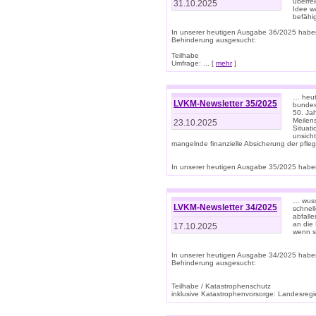
überre
31.10.2025
Idee w
befähi
In unserer heutigen Ausgabe 36/2025 habe
Behinderung ausgesucht:
Teilhabe
Umfrage: ... [
mehr
]
… heute
LVKM-Newsletter 35/2025
bundesw
50. Jah
Meilen
23.10.2025
Situati
unsicht
mangelnde finanzielle Absicherung der pfleg
In unserer heutigen Ausgabe 35/2025 haben
… wuss
LVKM-Newsletter 34/2025
schnel
abfalle
an die 
17.10.2025
wenn s
In unserer heutigen Ausgabe 34/2025 habe
Behinderung ausgesucht:
Teilhabe / Katastrophenschutz
inklusive Katastrophenvorsorge: Landesregie