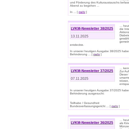
und Förderung des Kulturaustauschs befasse
Abend zu begehen ...
In ... [
mehr
]
… heut
LVKM-Newsletter 38/2025
die In
Aktions
Diabet
13.11.2025
gewählt
gemein
entdeckte.
In unserer heutigen Ausgabe 38/2025 habe
Behinderung ... [
mehr
]
… kenne
LVKM-Newsletter 37/2025
Zur Au
Dieser 
umarme
07.11.2025
tröste
entspa
In unserer heutigen Ausgabe 37/2025 habe
Behinderung ausgesucht:
Teilhabe / Gesundheit
Bundesverfassungsgericht ... [
mehr
]
… heute
LVKM-Newsletter 36/2025
als Kin
Münzen