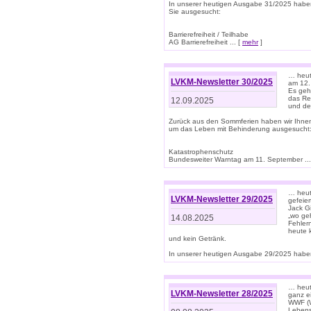
In unserer heutigen Ausgabe 31/2025 habe
Sie ausgesucht:
Barrierefreiheit / Teilhabe
AG Barrierefreiheit ... [
mehr
]
… heut
LVKM-Newsletter 30/2025
am 12.
Es geh
das Rec
12.09.2025
und de
Zurück aus den Sommferien haben wir Ihne
um das Leben mit Behinderung ausgesucht
Katastrophenschutz
Bundesweiter Warntag am 11. September ...
… heute
LVKM-Newsletter 29/2025
gefeie
Jack Gi
„wo ge
14.08.2025
Fehler
heute 
und kein Getränk.
In unserer heutigen Ausgabe 29/2025 haben
… heute
LVKM-Newsletter 28/2025
ganz e
WWF (W
Lebens