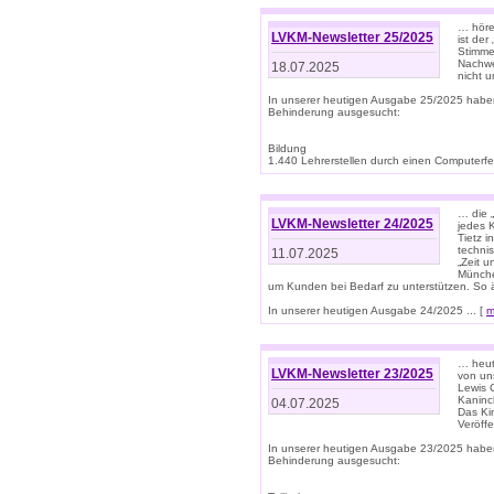
… höre
LVKM-Newsletter 25/2025
ist der
Stimme
Nachwe
18.07.2025
nicht 
In unserer heutigen Ausgabe 25/2025 habe
Behinderung ausgesucht:
Bildung
1.440 Lehrerstellen durch einen Computerfeh
… die 
LVKM-Newsletter 24/2025
jedes 
Tietz i
techni
11.07.2025
„Zeit 
Münche
um Kunden bei Bedarf zu unterstützen. So 
In unserer heutigen Ausgabe 24/2025 ... [
m
… heute
LVKM-Newsletter 23/2025
von uns
Lewis C
Kaninc
04.07.2025
Das Kin
Veröff
In unserer heutigen Ausgabe 23/2025 habe
Behinderung ausgesucht: