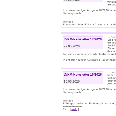
wir als
Bürok
In unserer heutigen Ausgabe 18/2026 habe
Sie ausgesucht:
Teilhabe
Bürokratieabbau: Fällt der Posten der Land
… heut
LVKM-Newsletter 17/2026
Die Fr
mindes
Ausbild
22.05.2026
Bäderbe
davon.
Tag im Freibad (oder im Hallenbad) ermöglic
In unserer heutigen Ausgabe 17/2026 haben
… heute
LVKM-Newsletter 16/2026
haben 
Bedeut
erinner
15.05.2026
„Bildun
In unserer heutigen Ausgabe 16/2026 habe
Sie ausgesucht:
Teilhabe
Böblingen: Im Neuen Rathaus gibt es eine „Toi
-------------------------
Es ... [
mehr
]