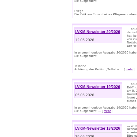
Sie ausgesucht:
Pflege
Die Kritik am Entwurf eines Pflegeneuordnung
… heute
LVKM-Newsletter 20/2026
deutsch
hat, k
von ih
12.06.2026
Notizb
Der Re
In unserer heutigen Ausgabe 20/2026 habe
Sie ausgesucht:
Teilhabe
Anhörung der Petition „Teilhabe ... [
mehr
]
… heute
LVKM-Newsletter 19/2026
Eröffn
am 5. 
Umwelt“
05.06.2026
lautet
dieses
In unserer heutigen Ausgabe 19/2026 habe
Sie ausgesucht: ... [
mehr
]
… an m
LVKM-Newsletter 18/2026
Deshal
amerik
Bürokra
29.05.2026