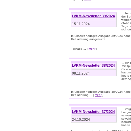
… heut
LVKM-Newsletter 39/2024
der Sa
werden
etwas 
15.11.2024
Tags de
sich d
In unserer heutigen Ausgabe 39/2024 habe
Behinderung ausgesucht ...
Teilhabe ... [
mehr
]
… ein 
LVKM-Newsletter 38/2024
„Weltpu
Gesine
hat und
08.11.2024
heute 
dem App
….
In unserer heutigen Ausgabe 38/2024 habe
Behinderung ... [
mehr
]
… verg
LVKM-Newsletter 37/2024
Langens
verwen
sowohl
24.10.2024
ziemlic
haben