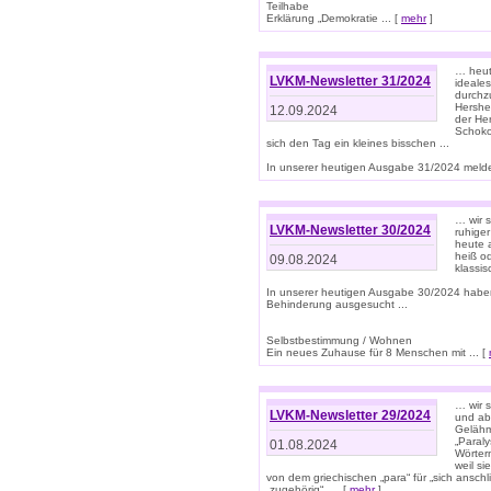
Teilhabe
Erklärung „Demokratie ... [
mehr
]
… heute
LVKM-Newsletter 31/2024
ideale
durchzu
Hershe
12.09.2024
der He
Schoko
sich den Tag ein kleines bisschen ...
In unserer heutigen Ausgabe 31/2024 melde
… wir 
LVKM-Newsletter 30/2024
ruhige
heute 
heiß od
09.08.2024
klassi
In unserer heutigen Ausgabe 30/2024 habe
Behinderung ausgesucht ...
Selbstbestimmung / Wohnen
Ein neues Zuhause für 8 Menschen mit ... [
… wir s
LVKM-Newsletter 29/2024
und ab 
Gelähm
„Paral
01.08.2024
Wörtern
weil si
von dem griechischen „para“ für „sich anschl
„zugehörig“, ... [
mehr
]