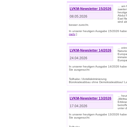
… am h
LVKM-Newsletter 15/2026
zweite
heutige
Abdul R
08.05.2026
Esel f
sind a
besser zurecht.
In unserer heutigen Ausgabe 15/2026 haben
mehr
]
… erin
LVKM-Newsletter 14/2026
Natursc
Europa
immate
24.04.2026
Europa
In unserer heutigen Ausgabe 14/2026 habe
Sie ausgesucht:
Teilhabe / Antidiskriminierung
Bürokratieabbau ohne Demokratieabbau! Land
… heut
LVKM-Newsletter 13/2026
„Weltta
Erbkran
betroff
17.04.2026
unter d
In unserer heutigen Ausgabe 13/2026 habe
Sie ausgesucht:
Teilhabe