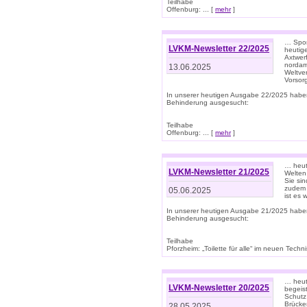
Teilhabe
Offenburg: ... [
mehr
]
… Spor
LVKM-Newsletter 22/2025
heutig
Axtwer
nordame
13.06.2025
Weltve
Vorsor
In unserer heutigen Ausgabe 22/2025 habe
Behinderung ausgesucht:
Teilhabe
Offenburg: ... [
mehr
]
… heute
LVKM-Newsletter 21/2025
Welten
Sie sin
zudem 
05.06.2025
ist es 
In unserer heutigen Ausgabe 21/2025 habe
Behinderung ausgesucht:
Teilhabe
Pforzheim: „Toilette für alle“ im neuen Techni
… heute
LVKM-Newsletter 20/2025
begeis
Schutz
Brücken
28.05.2025