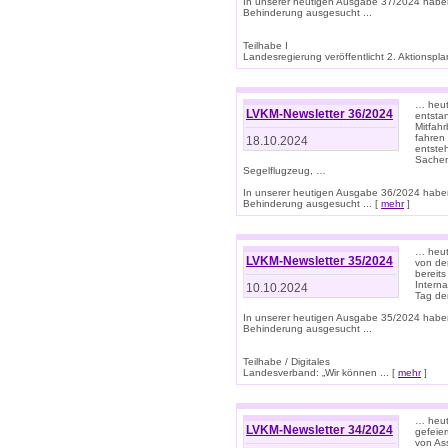
In unserer heutigen Ausgabe 37/2024 habe
Behinderung ausgesucht ...
Teilhabe I
Landesregierung veröffentlicht 2. Aktionsplan
… heute
LVKM-Newsletter 36/2024
entsta
Mitfah
fahren
18.10.2024
entste
Sachen
Segelflugzeug, …
In unserer heutigen Ausgabe 36/2024 habe
Behinderung ausgesucht ... [
mehr
]
… heute
LVKM-Newsletter 35/2024
von den
bereits
Interna
10.10.2024
Tag de
In unserer heutigen Ausgabe 35/2024 habe
Behinderung ausgesucht ...
Teilhabe / Digitales
Landesverband: „Wir können ... [
mehr
]
… heut
LVKM-Newsletter 34/2024
gefeier
von Ass