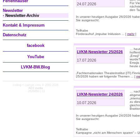
Ferienhäuser
Für Vi
24.07.2026
nächst
Newsletter
den T
· Newsletter-Archiv
In unserer heutigen Ausgabe 26/2026 habe
Sie ausgesucht:
Kontakt & Impressum
Teilhabe
Förderaufruf „Impulse Inklusion ... [
mehr
]
Datenschutz
facebook
… heut
LVKM-Newsletter 25/2026
hoffent
„Emoji“
You
Tube
wurde?
17.07.2026
Emojis 
heute 
LVKM-BW.Blog
„Fachternationalen Theaterinstitut (ITI) Fi
25/2026 haben wir folgende Themen ... [
me
coding + custom cms © 2002-2026
AD1 media
· 2626850 | 13
… nach
LVKM-Newsletter 24/2026
abgesag
„intern
zu dies
10.07.2026
gleich
Brattio
In unserer heutigen Ausgabe 24/2026 habe
Sie ausgesucht:
Teilhabe
Kampagne „nicht am Menschen sparen“ – Un