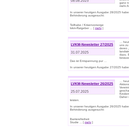
08.08.2025
ganz n
mehr A
In unserer heutigen Ausgabe 28/2025 habe
Behinderung ausgesucht:
Teilhabe / Krisenvorsorge
lvkm-Ratgeber ... [
mehr
]
… heut
LVKM-Newsletter 27/2025
uns zu
deren „
landwi
31.07.2025
dazu. E
bewusst
Das ist Entspannung pur …
In unserer heutigen Ausgabe 27/2025 haben
… heute
LVKM-Newsletter 26/2025
Aktion
Verein
gescha
25.07.2025
Kinder
Daher s
leisten.
In unserer heutigen Ausgabe 26/2025 habe
Behinderung ausgesucht:
Barrierefreiheit
Studie ... [
mehr
]