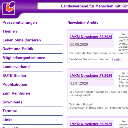
Landesverband für Menschen mit Kör
Pressemitteilungen
Newsletter-Archiv
Themen
… heute
LVKM-Newsletter 28/2026
amerik
Leben ohne Barrieren
am 7. 
Drehtür
06.08.2026
Gebäud
Recht und Politik
in New
wir heute die Drehtüre feiern, ist sie dennoch
Mitgliedsorganisationen
Versüßen Sie sich also heute ... [
mehr
]
Landesverband
… heut
EUTB-Stellen
LVKM-Newsletter 27/2026
Aktions
Arbeit
öffentl
31.07.2026
Publikationen
Ertrin
In unserer heutigen Ausgabe 27/2026 habe
Zum Reinhören
Sie ausgesucht:
Downloads
Teilhabe / Freizeit
Gemeinsam in Bewegung: 24-Stunden-Rollstu
Termine
Links
… heut
LVKM-Newsletter 26/2026
ausgere
aber s