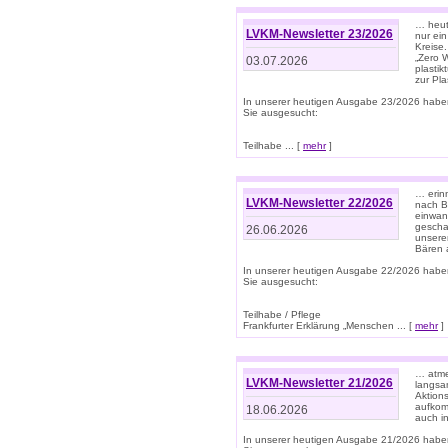
… heute
LVKM-Newsletter 23/2026
nur ein
Kreise
„Zero 
03.07.2026
plastik
zur Pla
In unserer heutigen Ausgabe 23/2026 habe
Sie ausgesucht:
Teilhabe ... [
mehr
]
… erin
LVKM-Newsletter 22/2026
nach B
einwan
gescha
26.06.2026
unsere
Bären a
In unserer heutigen Ausgabe 22/2026 habe
Sie ausgesucht:
Teilhabe / Pflege
Frankfurter Erklärung „Menschen ... [
mehr
]
… atme
LVKM-Newsletter 21/2026
langsa
Aktion
aufkom
18.06.2026
auch i
In unserer heutigen Ausgabe 21/2026 habe