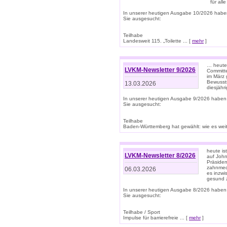
für all
In unserer heutigen Ausgabe 10/2026 habe
Sie ausgesucht:
Teilhabe
Landesweit 115. „Toilette ... [
mehr
]
… heute 
LVKM-Newsletter 9/2026
Committe
im März 
Bewussts
13.03.2026
diesjähr
In unserer heutigen Ausgabe 9/2026 haben
Sie ausgesucht:
Teilhabe
Baden-Württemberg hat gewählt: wie es weite
heute is
LVKM-Newsletter 8/2026
auf Joh
Präsiden
zahnmedi
06.03.2026
es inzwi
gesund z
In unserer heutigen Ausgabe 8/2026 haben
Sie ausgesucht:
Teilhabe / Sport
Impulse für barrierefreie ... [
mehr
]