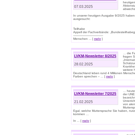
heutigen
Aktionst
07.03.2025
abwechs
In unserer heutigen Ausgabe 9/2025 haben
ausgesucht:
Teilhabe
Appell der Fachverbände: „Bundesteilhabeg
---------------------------------
Menschen ... [
mehr
]
… die Fa
LVKM-Newsletter 8/2025
fragen S
„Interna
Schätzun
28.02.2025
Krankhei
weitere 
Deutschland leben rund 4 Millionen Mensche
Farben sprechen – ... [
mehr
]
… heute 
LVKM-Newsletter 7/2025
der UNE
bezeichn
Unterric
21.02.2025
von alem
Muttersp
Egal, welche Muttersprache Sie haben, nutz
kommen …
In ... [
mehr
]