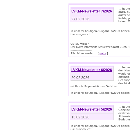
… heute 
LVKM-Newsletter 7/2026
dazu, au
aufmerks
Polklapp
27.02.2026
keinen W
In unserer heutigen Ausgabe 7/2026 haben
Sie ausgesucht:
Gut zu wissen
Der bvkm informiert: Steuermerkblatt 2025 /
-------------------------
Alle Jahre wieder ... [
mehr
]
… heute 
LVKM-Newsletter 6/2026
den Klas
wurde es
erstmals
20.02.2026
Schauspi
des Mode
mit für die Popularität des Gerichts …
In unserer heutigen Ausgabe 6/2026 haben 
… heute 
LVKM-Newsletter 5/2026
Ganz bew
exakt vo
Aktionst
13.02.2026
Bedeutun
In unserer heutigen Ausgabe 5/2026 haben
Sie ausgesucht: