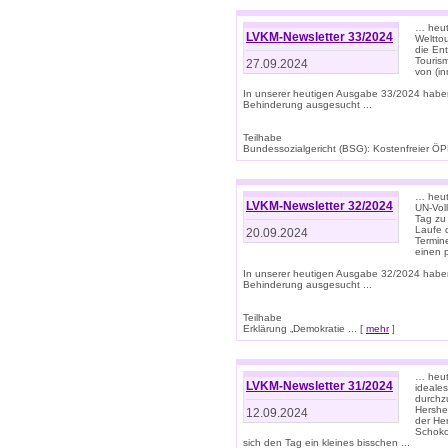
… heute
LVKM-Newsletter 33/2024
Welttou
die En
Tourism
27.09.2024
von (i
In unserer heutigen Ausgabe 33/2024 habe
Behinderung ausgesucht ...
Teilhabe
Bundessozialgericht (BSG): Kostenfreier ÖPN
… heute
LVKM-Newsletter 32/2024
UN-Vol
Tag zu
Laufe 
20.09.2024
Termine
einen 
In unserer heutigen Ausgabe 32/2024 habe
Behinderung ausgesucht ...
Teilhabe
Erklärung „Demokratie ... [
mehr
]
… heute
LVKM-Newsletter 31/2024
ideale
durchzu
Hershe
12.09.2024
der He
Schoko
sich den Tag ein kleines bisschen ...