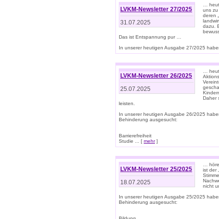
… heut
LVKM-Newsletter 27/2025
uns zu
deren „
landwi
31.07.2025
dazu. E
bewusst
Das ist Entspannung pur …
In unserer heutigen Ausgabe 27/2025 haben
… heute
LVKM-Newsletter 26/2025
Aktion
Verein
gescha
25.07.2025
Kinder
Daher s
leisten.
In unserer heutigen Ausgabe 26/2025 habe
Behinderung ausgesucht:
Barrierefreiheit
Studie ... [
mehr
]
… höre
LVKM-Newsletter 25/2025
ist der
Stimme
Nachwe
18.07.2025
nicht 
In unserer heutigen Ausgabe 25/2025 habe
Behinderung ausgesucht:
Bildung