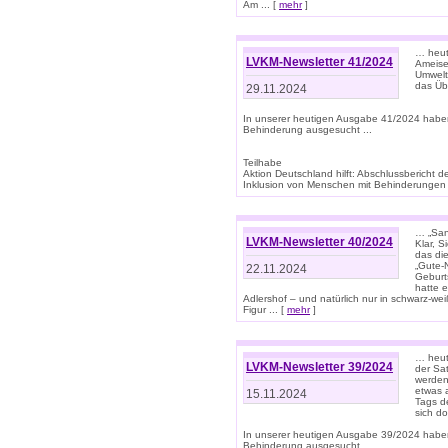
Am ... [
mehr
]
… heute
LVKM-Newsletter 41/2024
Ameise
Umwelt
das Übe
29.11.2024
In unserer heutigen Ausgabe 41/2024 habe
Behinderung ausgesucht ...
Teilhabe
Aktion Deutschland hilft: Abschlussberic
Inklusion von Menschen mit Behinderungen (P
… „San
LVKM-Newsletter 40/2024
Klar, 
das die
„Gute-
22.11.2024
Geburt
hatte 
Adlershof – und natürlich nur in schwarz-w
Figur ... [
mehr
]
… heut
LVKM-Newsletter 39/2024
der Sa
werden
etwas 
15.11.2024
Tags de
sich d
In unserer heutigen Ausgabe 39/2024 habe
Behinderung ausgesucht ...