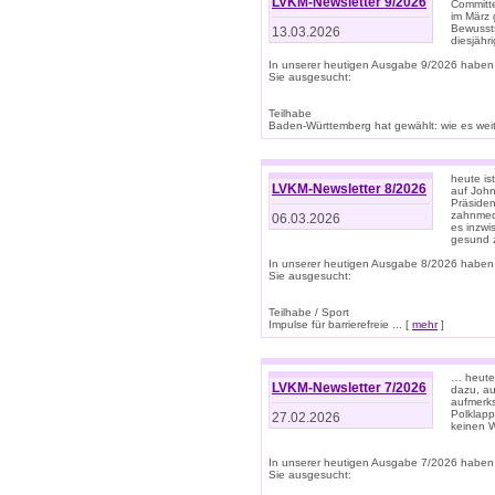
LVKM-Newsletter 9/2026
Committe
im März 
Bewussts
13.03.2026
diesjähr
In unserer heutigen Ausgabe 9/2026 haben
Sie ausgesucht:
Teilhabe
Baden-Württemberg hat gewählt: wie es weite
heute is
LVKM-Newsletter 8/2026
auf Joh
Präsiden
zahnmedi
06.03.2026
es inzwi
gesund z
In unserer heutigen Ausgabe 8/2026 haben
Sie ausgesucht:
Teilhabe / Sport
Impulse für barrierefreie ... [
mehr
]
… heute 
LVKM-Newsletter 7/2026
dazu, au
aufmerks
Polklapp
27.02.2026
keinen W
In unserer heutigen Ausgabe 7/2026 haben
Sie ausgesucht: