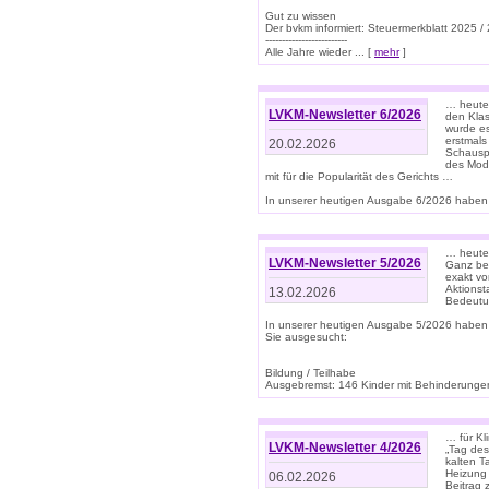
Gut zu wissen
Der bvkm informiert: Steuermerkblatt 2025 /
-------------------------
Alle Jahre wieder ... [
mehr
]
… heute 
LVKM-Newsletter 6/2026
den Klas
wurde es
erstmals
20.02.2026
Schauspi
des Mode
mit für die Popularität des Gerichts …
In unserer heutigen Ausgabe 6/2026 haben 
… heute 
LVKM-Newsletter 5/2026
Ganz bew
exakt vo
Aktionst
13.02.2026
Bedeutun
In unserer heutigen Ausgabe 5/2026 haben
Sie ausgesucht:
Bildung / Teilhabe
Ausgebremst: 146 Kinder mit Behinderungen
… für Kl
LVKM-Newsletter 4/2026
„Tag des
kalten T
Heizung 
06.02.2026
Beitrag 