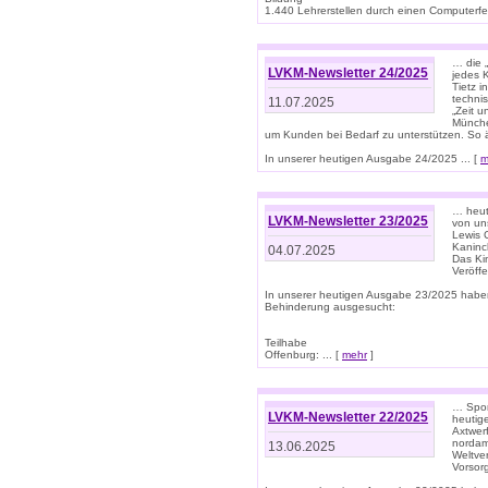
1.440 Lehrerstellen durch einen Computerfeh
… die 
LVKM-Newsletter 24/2025
jedes 
Tietz i
techni
11.07.2025
„Zeit 
Münche
um Kunden bei Bedarf zu unterstützen. So 
In unserer heutigen Ausgabe 24/2025 ... [
m
… heute
LVKM-Newsletter 23/2025
von uns
Lewis C
Kaninc
04.07.2025
Das Kin
Veröff
In unserer heutigen Ausgabe 23/2025 habe
Behinderung ausgesucht:
Teilhabe
Offenburg: ... [
mehr
]
… Spor
LVKM-Newsletter 22/2025
heutig
Axtwer
nordame
13.06.2025
Weltve
Vorsor