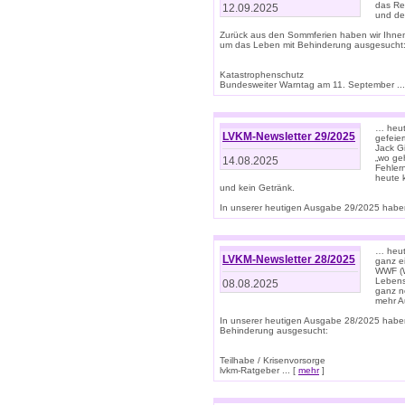
das Rec
12.09.2025
und de
Zurück aus den Sommferien haben wir Ihne
um das Leben mit Behinderung ausgesucht
Katastrophenschutz
Bundesweiter Warntag am 11. September ...
… heute
LVKM-Newsletter 29/2025
gefeie
Jack Gi
„wo ge
14.08.2025
Fehler
heute 
und kein Getränk.
In unserer heutigen Ausgabe 29/2025 haben
… heute
LVKM-Newsletter 28/2025
ganz e
WWF (W
Lebens
08.08.2025
ganz n
mehr A
In unserer heutigen Ausgabe 28/2025 habe
Behinderung ausgesucht:
Teilhabe / Krisenvorsorge
lvkm-Ratgeber ... [
mehr
]