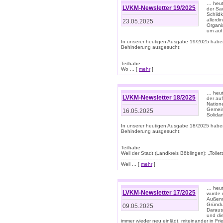
… heute
LVKM-Newsletter 19/2025
der Sau
Schild
allerd
23.05.2025
Organi
um auf
In unserer heutigen Ausgabe 19/2025 habe
Behinderung ausgesucht:
Teilhabe
Wo ... [
mehr
]
… heut
LVKM-Newsletter 18/2025
der au
Nation
Gemeins
16.05.2025
Solidar
In unserer heutigen Ausgabe 18/2025 habe
Behinderung ausgesucht:
Teilhabe
Weil der Stadt (Landkreis Böblingen): „Toilette
--------------------------------------
Weil ... [
mehr
]
… heut
LVKM-Newsletter 17/2025
wurde 
Außenm
Gründu
09.05.2025
Daraus
und di
immer wieder neu einlädt, miteinander in Fri