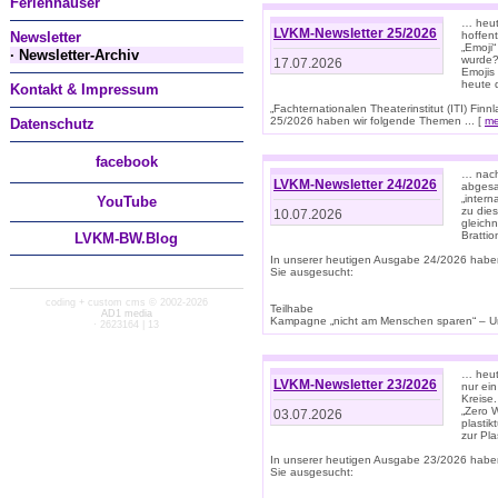
Ferienhäuser
… heut
LVKM-Newsletter 25/2026
Newsletter
hoffent
„Emoji“
· Newsletter-Archiv
wurde?
17.07.2026
Emojis 
heute 
Kontakt & Impressum
„Fachternationalen Theaterinstitut (ITI) Fi
25/2026 haben wir folgende Themen ... [
me
Datenschutz
facebook
… nach
LVKM-Newsletter 24/2026
abgesag
„intern
You
Tube
zu dies
10.07.2026
gleich
Brattio
LVKM-BW.Blog
In unserer heutigen Ausgabe 24/2026 habe
Sie ausgesucht:
coding + custom cms © 2002-2026
Teilhabe
AD1 media
Kampagne „nicht am Menschen sparen“ – Un
· 2623164 | 13
… heute
LVKM-Newsletter 23/2026
nur ein
Kreise
„Zero 
03.07.2026
plastik
zur Pla
In unserer heutigen Ausgabe 23/2026 habe
Sie ausgesucht: