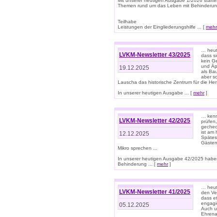
Mit unserer heutigen Ausgabe 1/2026 starte
Themen rund um das Leben mit Behinderun
Teilhabe
Leistungen der Eingliederungshilfe ... [
mehr
… heut
LVKM-Newsletter 43/2025
dass s
kein G
und Äp
19.12.2025
als Bau
aber sc
Lauscha das historische Zentrum für die He
In unserer heutigen Ausgabe ... [
mehr
]
… kenn
LVKM-Newsletter 42/2025
prüfen
gechec
ist am
12.12.2025
Spätest
Gästen 
Mikro sprechen ...
In unserer heutigen Ausgabe 42/2025 habe
Behinderung ... [
mehr
]
… heute
LVKM-Newsletter 41/2025
den Ver
dass et
engagie
05.12.2025
Auch u
Ehrena