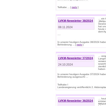
Teilhabe ... [
mehr
]
… ein 
LVKM-Newsletter 38/2024
„Weltpu
Gesine
hat und
08.11.2024
heute 
dem App
….
In unserer heutigen Ausgabe 38/2024 habe
Behinderung ... [
mehr
]
… verg
LVKM-Newsletter 37/2024
Langens
verwen
sowohl
24.10.2024
ziemlic
haben
In unserer heutigen Ausgabe 37/2024 habe
Behinderung ausgesucht ...
Teilhabe I
Landesregierung veröffentlicht 2. Aktionsplan
… heute
LVKM-Newsletter 36/2024
entsta
Mitfah