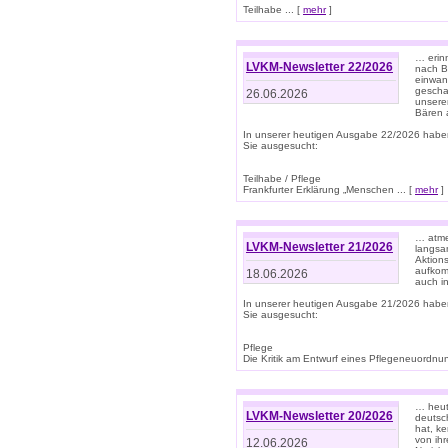
Teilhabe ... [
mehr
]
… erin
LVKM-Newsletter 22/2026
nach B
einwan
gescha
26.06.2026
unsere
Bären a
In unserer heutigen Ausgabe 22/2026 habe
Sie ausgesucht:
Teilhabe / Pflege
Frankfurter Erklärung „Menschen ... [
mehr
]
… atme
LVKM-Newsletter 21/2026
langsa
Aktion
aufkom
18.06.2026
auch i
In unserer heutigen Ausgabe 21/2026 habe
Sie ausgesucht:
Pflege
Die Kritik am Entwurf eines Pflegeneuordnung
… heute
LVKM-Newsletter 20/2026
deutsch
hat, k
von ih
12.06.2026