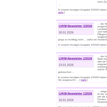
nicht um
…
In unserer heutigen Ausgabe 4/2026 haben 
mehr
]
… die Ve
LVKM-Newsletter 3/2026
ausgeruf
Landwirt
und halt
30.01.2026
Pflegend
vergleic
ginge es im Alltag nicht … dafür ein herzlich
In unserer heutigen Ausgabe 3/2026 haben 
… der In
LVKM-Newsletter 2/2026
Wahl mit
wird si
angewend
23.01.2026
vorüberg
solche S
gebrauchen ...
In unserer heutigen Ausgabe 2/2026 haben
Sie ausgesucht: ... [
mehr
]
… mögen 
LVKM-Newsletter 1/2026
ist der 
wer die 
Funden b
16.01.2026
Gewürze 