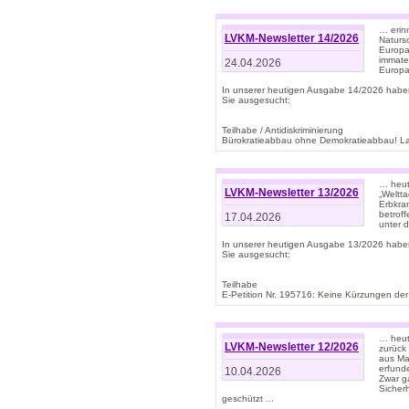
… erin
LVKM-Newsletter 14/2026
Natursc
Europa
immate
24.04.2026
Europa
In unserer heutigen Ausgabe 14/2026 habe
Sie ausgesucht:
Teilhabe / Antidiskriminierung
Bürokratieabbau ohne Demokratieabbau! Land
… heut
LVKM-Newsletter 13/2026
„Weltta
Erbkran
betroff
17.04.2026
unter d
In unserer heutigen Ausgabe 13/2026 habe
Sie ausgesucht:
Teilhabe
E-Petition Nr. 195716: Keine Kürzungen der E
… heute
LVKM-Newsletter 12/2026
zurück
aus Ma
erfund
10.04.2026
Zwar ga
Sicher
geschützt ...