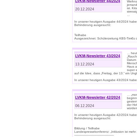
LVKM-Newsletter 44/2024
Weihna
jemand
ist. K
20.12.2024
stress
…
In unserer heutigen Ausgabe 44/2024 habe
Behinderung ausgesucht:
Teilhabe
Ausgezeichnet: Schülerzeitung KBS-Tim€s de
… heute
LVKM-Newsletter 43/2024
„Rauch
Datum 
Mensch
13.12.2024
Haus au
super 
auf die Idee, dass „Freitag, der 13.“ ein Un
In unserer heutigen Ausgabe 43/2024 haben 
… „mor
LVKM-Newsletter 42/2024
beginn
gestern
der Hof
06.12.2024
würden
In unserer heutigen Ausgabe 42/2024 habe
Behinderung ausgesucht:
Bildung / Teilhabe
Landespressekonferenz: „Inklusion ist mehr 
-------------------------------------------