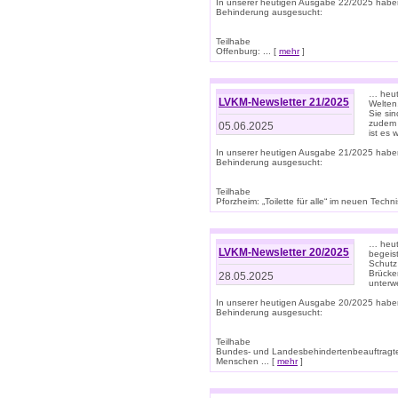
In unserer heutigen Ausgabe 22/2025 habe
Behinderung ausgesucht:
Teilhabe
Offenburg: ... [
mehr
]
… heute
LVKM-Newsletter 21/2025
Welten
Sie sin
zudem 
05.06.2025
ist es 
In unserer heutigen Ausgabe 21/2025 habe
Behinderung ausgesucht:
Teilhabe
Pforzheim: „Toilette für alle“ im neuen Techni
… heute
LVKM-Newsletter 20/2025
begeis
Schutz
Brücken
28.05.2025
unterwe
In unserer heutigen Ausgabe 20/2025 habe
Behinderung ausgesucht:
Teilhabe
Bundes- und Landesbehindertenbeauftragte:
Menschen ... [
mehr
]