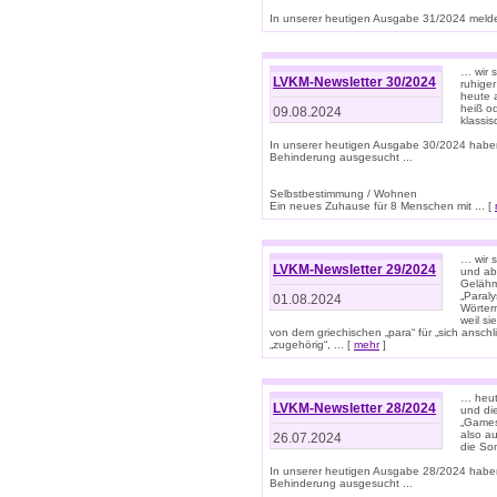
In unserer heutigen Ausgabe 31/2024 melde
… wir 
LVKM-Newsletter 30/2024
ruhige
heute 
heiß od
09.08.2024
klassi
In unserer heutigen Ausgabe 30/2024 habe
Behinderung ausgesucht ...
Selbstbestimmung / Wohnen
Ein neues Zuhause für 8 Menschen mit ... [
… wir s
LVKM-Newsletter 29/2024
und ab 
Gelähm
„Paral
01.08.2024
Wörtern
weil si
von dem griechischen „para“ für „sich anschl
„zugehörig“, ... [
mehr
]
… heut
LVKM-Newsletter 28/2024
und di
„Games
also au
26.07.2024
die So
In unserer heutigen Ausgabe 28/2024 habe
Behinderung ausgesucht ...