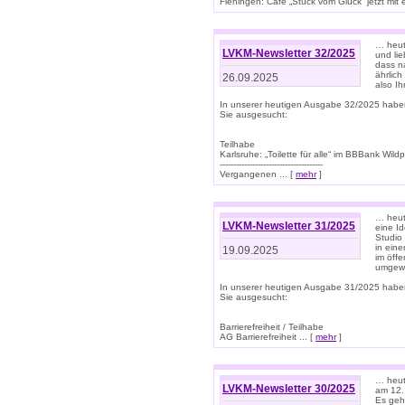
Flehingen: Café „Stück vom Glück“ jetzt mit ein
… heut
LVKM-Newsletter 32/2025
und lie
dass n
ährlich
26.09.2025
also Ih
In unserer heutigen Ausgabe 32/2025 habe
Sie ausgesucht:
Teilhabe
Karlsruhe: „Toilette für alle“ im BBBank Wildp
--------------------------------------
Vergangenen ... [
mehr
]
… heute
LVKM-Newsletter 31/2025
eine I
Studio
in ein
19.09.2025
im öff
umgew
In unserer heutigen Ausgabe 31/2025 habe
Sie ausgesucht:
Barrierefreiheit / Teilhabe
AG Barrierefreiheit ... [
mehr
]
… heut
LVKM-Newsletter 30/2025
am 12.
Es geh