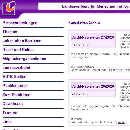
Landesverband für Menschen mit Kör
Pressemitteilungen
Newsletter-Archiv
Themen
… heut
LVKM-Newsletter 27/2026
Aktions
Leben ohne Barrieren
Arbeit
öffentl
31.07.2026
Ertrin
Recht und Politik
In unserer heutigen Ausgabe 27/2026 habe
Sie ausgesucht:
Mitgliedsorganisationen
Teilhabe / Freizeit
Landesverband
Gemeinsam in Bewegung: 24-Stunden-Rollstu
EUTB-Stellen
… heut
Publikationen
LVKM-Newsletter 26/2026
ausgere
aber s
Für Vi
24.07.2026
Zum Reinhören
nächst
den T
Downloads
In unserer heutigen Ausgabe 26/2026 habe
Sie ausgesucht:
Termine
Teilhabe
Links
Förderaufruf „Impulse Inklusion ... [
mehr
]