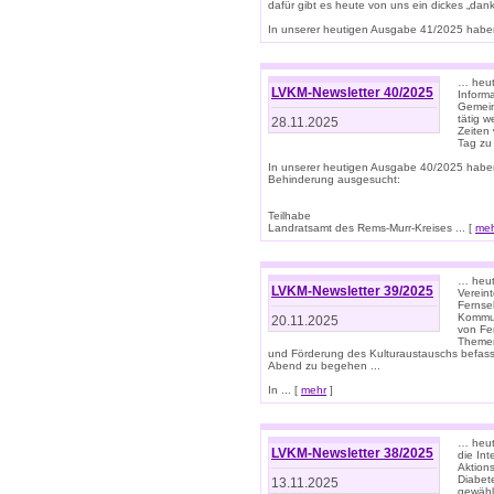
dafür gibt es heute von uns ein dickes „dank
In unserer heutigen Ausgabe 41/2025 haben 
… heute
LVKM-Newsletter 40/2025
Informa
Gemein
tätig w
28.11.2025
Zeiten 
Tag zu
In unserer heutigen Ausgabe 40/2025 habe
Behinderung ausgesucht:
Teilhabe
Landratsamt des Rems-Murr-Kreises ... [
me
… heute
LVKM-Newsletter 39/2025
Verein
Fernse
Kommun
20.11.2025
von Fe
Themen 
und Förderung des Kulturaustauschs befasse
Abend zu begehen ...
In ... [
mehr
]
… heut
LVKM-Newsletter 38/2025
die In
Aktions
Diabet
13.11.2025
gewählt