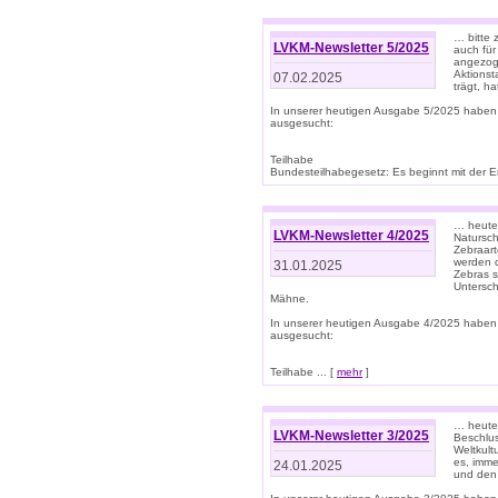
… bitte 
LVKM-Newsletter 5/2025
auch für
angezoge
Aktionst
07.02.2025
trägt, h
In unserer heutigen Ausgabe 5/2025 haben
ausgesucht:
Teilhabe
Bundesteilhabegesetz: Es beginnt mit der Erm
… heute 
LVKM-Newsletter 4/2025
Natursch
Zebraart
werden d
31.01.2025
Zebras s
Untersch
Mähne.
In unserer heutigen Ausgabe 4/2025 haben
ausgesucht:
Teilhabe ... [
mehr
]
… heute 
LVKM-Newsletter 3/2025
Beschlu
Weltkult
es, imme
24.01.2025
und den 