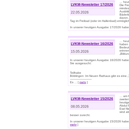
… heut
LVKM-Newsletter 17/2026
Die Fr
mindes
Ausbild
22.05.2026
Bäderbe
davon.
Tag im Freibad (oder im Hallenbad) ermöglic
In unserer heutigen Ausgabe 17/2026 haben
… heute
LVKM-Newsletter 16/2026
haben 
Bedeut
erinner
15.05.2026
„Bildun
In unserer heutigen Ausgabe 16/2026 habe
Sie ausgesucht:
Teilhabe
Böblingen: Im Neuen Rathaus gibt es eine „Toi
-------------------------
Es ... [
mehr
]
… am h
LVKM-Newsletter 15/2026
zweite
heutige
Abdul R
08.05.2026
Esel f
sind a
besser zurecht.
In unserer heutigen Ausgabe 15/2026 haben
mehr
]