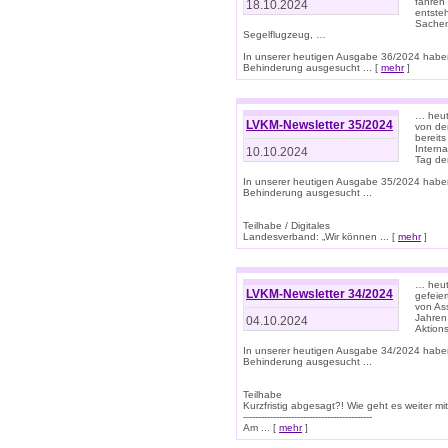
fahren
18.10.2024
entste
Sachen
Segelflugzeug, …
In unserer heutigen Ausgabe 36/2024 habe
Behinderung ausgesucht ... [
mehr
]
… heute
LVKM-Newsletter 35/2024
von den
bereits
Interna
10.10.2024
Tag de
In unserer heutigen Ausgabe 35/2024 habe
Behinderung ausgesucht ...
Teilhabe / Digitales
Landesverband: „Wir können ... [
mehr
]
… heut
LVKM-Newsletter 34/2024
gefeier
von Ass
Jahren
04.10.2024
Aktions
In unserer heutigen Ausgabe 34/2024 habe
Behinderung ausgesucht ...
Teilhabe
Kurzfristig abgesagt?! Wie geht es weiter 
-------------------------------------------
Am ... [
mehr
]