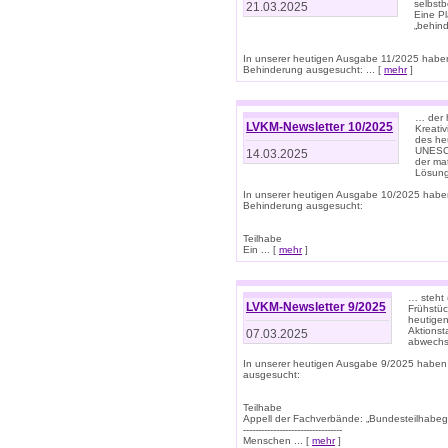
selbstb
21.03.2025
Eine Pl
„behind
In unserer heutigen Ausgabe 11/2025 habe
Behinderung ausgesucht: ... [
mehr
]
… der 
LVKM-Newsletter 10/2025
Kreati
des heu
UNESCO 
14.03.2025
der ma
Lösung
In unserer heutigen Ausgabe 10/2025 habe
Behinderung ausgesucht:
Teilhabe
Ein ... [
mehr
]
… steht 
LVKM-Newsletter 9/2025
Frühstüc
heutigen
Aktionst
07.03.2025
abwechs
In unserer heutigen Ausgabe 9/2025 haben
ausgesucht:
Teilhabe
Appell der Fachverbände: „Bundesteilhabeg
---------------------------------
Menschen ... [
mehr
]