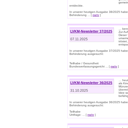
gemein
entdeckte.
In unserer heutigen Ausgabe 38/2025 habe
Behinderung ... [
mehr
]
… kenne
LVKM-Newsletter 37/2025
Zur Au
Dieser 
umarme
07.11.2025
tröste
entspa
In unserer heutigen Ausgabe 37/2025 habe
Behinderung ausgesucht:
Teilhabe / Gesundheit
Bundesverfassungsgericht ... [
mehr
]
… heute
LVKM-Newsletter 36/2025
als Kin
Münzen
überre
31.10.2025
Idee w
befähi
In unserer heutigen Ausgabe 36/2025 habe
Behinderung ausgesucht:
Teilhabe
Umfrage: ... [
mehr
]