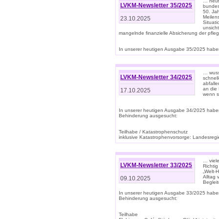
… heute
LVKM-Newsletter 35/2025
bundesw
50. Jah
Meilen
23.10.2025
Situati
unsicht
mangelnde finanzielle Absicherung der pfleg
In unserer heutigen Ausgabe 35/2025 haben
… wuss
LVKM-Newsletter 34/2025
schnel
abfalle
an die 
17.10.2025
wenn s
In unserer heutigen Ausgabe 34/2025 habe
Behinderung ausgesucht:
Teilhabe / Katastrophenschutz
inklusive Katastrophenvorsorge: Landesregie
… viel
LVKM-Newsletter 33/2025
Richti
„Welt-
Alltag
09.10.2025
Beglei
In unserer heutigen Ausgabe 33/2025 habe
Behinderung ausgesucht:
Teilhabe