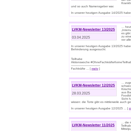
Krankhe
und so auch Namensgeber war.
In unserer heutigen Ausgabe 14/2025 haben
… heut
LVKM-Newsletter 13/2025
„Intern
es gibt
zu eine
03.04.2025
vor all
In unserer heutigen Ausgabe 13/2025 habe
Behinderung ausgesucht:
Teilhabe
Aktionswoche #OhneFachkräfteKeineTeilh
---------------------------------
Fachkräfte ... [
mehr
]
… zuge
LVKM-Newsletter 12/2025
schwer
Kirscht
aus Ba
28.03.2025
Foodbl
Sicht h
wissen: die Torte gibt es mittlerweile auch g
In unserer heutigen Ausgabe 12/2025 ... [
m
… die r
LVKM-Newsletter 11/2025
Teilha
Mittelp