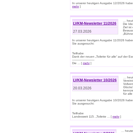
In unserer heutigen Ausgabe 12/2026 haben
mehr
]
… heute
LVKM-Newsletter 11/2026
Die Ide
Ziel is
Bewuss
27.03.2026
„Bühne 
In unserer heutigen Ausgabe 11/2026 habe
Sie ausgesucht:
Teilhabe
Dank der neuen „Toilette für alle“ auf der Ess
-------------------------
Die ... [
mehr
]
… heute
LVKM-Newsletter 10/2026
Verein
Vollve
Glücks
20.03.2026
kennze
für all
In unserer heutigen Ausgabe 10/2026 habe
Sie ausgesucht:
Teilhabe
Landesweit 115. „Toilette ... [
mehr
]
… heute 