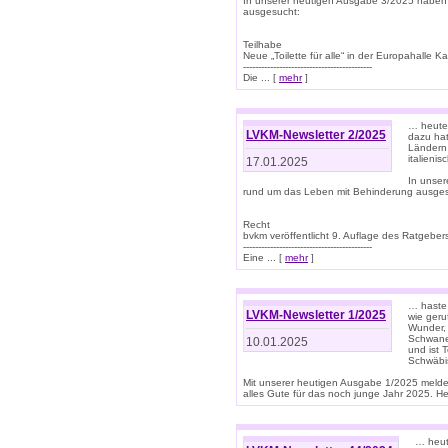
In unserer heutigen Ausgabe 3/2025 haben
ausgesucht:
Teilhabe
Neue „Toilette für alle“ in der Europahalle Ka
-------------------------------------------
Die ... [
mehr
]
… heute 
LVKM-Newsletter 2/2025
dazu hat
Ländern 
italieni
17.01.2025
In unse
rund um das Leben mit Behinderung ausges
Recht
bvkm veröffentlicht 9. Auflage des Ratgeb
-------------------------------------------
Eine ... [
mehr
]
… haste 
LVKM-Newsletter 1/2025
wie geru
Wunder, 
Schwanen
10.01.2025
und ist 
Schwäbi
Mit unserer heutigen Ausgabe 1/2025 meld
alles Gute für das noch junge Jahr 2025. H
… heute