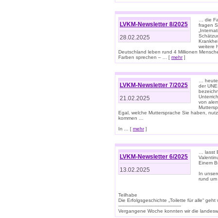
… die Fa
LVKM-Newsletter 8/2025
fragen S
„Interna
Schätzun
28.02.2025
Krankhei
weitere 
Deutschland leben rund 4 Millionen Mensche
Farben sprechen – ... [
mehr
]
… heute 
LVKM-Newsletter 7/2025
der UNE
bezeichn
Unterric
21.02.2025
von alem
Muttersp
Egal, welche Muttersprache Sie haben, nutz
kommen …
In ... [
mehr
]
… lasst 
LVKM-Newsletter 6/2025
Valentin
Einem B
13.02.2025
In unse
rund um
Teilhabe
Die Erfolgsgeschichte „Toilette für alle“ geht
-------------------------------------------
Vergangene Woche konnten wir die landeswe