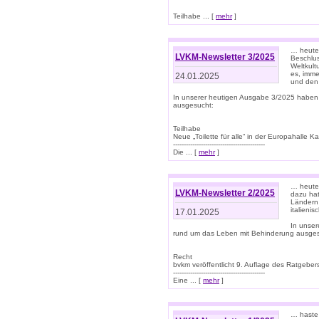
Teilhabe ... [
mehr
]
… heute 
LVKM-Newsletter 3/2025
Beschlu
Weltkult
es, imme
24.01.2025
und den 
In unserer heutigen Ausgabe 3/2025 haben
ausgesucht:
Teilhabe
Neue „Toilette für alle“ in der Europahalle Ka
-------------------------------------------
Die ... [
mehr
]
… heute 
LVKM-Newsletter 2/2025
dazu hat
Ländern 
italieni
17.01.2025
In unse
rund um das Leben mit Behinderung ausges
Recht
bvkm veröffentlicht 9. Auflage des Ratgeb
-------------------------------------------
Eine ... [
mehr
]
… haste 