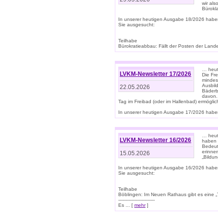
wir als
Bürok
In unserer heutigen Ausgabe 18/2026 habe
Sie ausgesucht:
Teilhabe
Bürokratieabbau: Fällt der Posten der Land
… heut
LVKM-Newsletter 17/2026
Die Fr
mindes
Ausbild
22.05.2026
Bäderbe
davon.
Tag im Freibad (oder im Hallenbad) ermöglic
In unserer heutigen Ausgabe 17/2026 haben
… heute
LVKM-Newsletter 16/2026
haben 
Bedeut
erinner
15.05.2026
„Bildun
In unserer heutigen Ausgabe 16/2026 habe
Sie ausgesucht:
Teilhabe
Böblingen: Im Neuen Rathaus gibt es eine „Toi
-------------------------
Es ... [
mehr
]