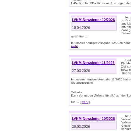
E-Petition Nr. 195716: Keine Kürzungen der E
… heute
LVKM-Newsletter 12/2026
zurück
aus Ma
erfund
10.04.2026
Zwar ga
Sicher
geschützt ...
In unserer heutigen Ausgabe 12/2026 haben
mehr
]
… heute
LVKM-Newsletter 11/2026
Die Ide
Ziel is
Bewuss
27.03.2026
„Bühne 
In unserer heutigen Ausgabe 11/2026 habe
Sie ausgesucht:
Teilhabe
Dank der neuen „Toilette für alle“ auf der Ess
-------------------------
Die ... [
mehr
]
… heute
LVKM-Newsletter 10/2026
Verein
Vollve
Glücks
20.03.2026
kennze