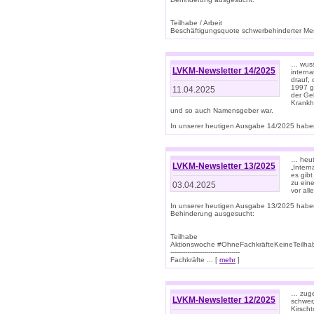
Teilhabe / Arbeit
Beschäftigungsquote schwerbehinderter Mens
… wuss
LVKM-Newsletter 14/2025
intern
drauf, 
1997 gi
11.04.2025
der Geb
Krankhe
und so auch Namensgeber war.
In unserer heutigen Ausgabe 14/2025 haben
… heut
LVKM-Newsletter 13/2025
„Intern
es gibt
zu eine
03.04.2025
vor all
In unserer heutigen Ausgabe 13/2025 habe
Behinderung ausgesucht:
Teilhabe
Aktionswoche #OhneFachkräfteKeineTeilh
---------------------------------
Fachkräfte ... [
mehr
]
… zuge
LVKM-Newsletter 12/2025
schwer
Kirscht