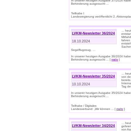
In unserer heutigen Ausgabe 37/2024 habe
Behinderung ausgesucht ...
Teilhabe I
Landesregierung veröffentlicht 2. Aktionsplan
… heute
LVKM-Newsletter 36/2024
entsta
Mitfah
fahren
18.10.2024
entste
Sachen
Segelflugzeug, …
In unserer heutigen Ausgabe 36/2024 habe
Behinderung ausgesucht ... [
mehr
]
… heute
LVKM-Newsletter 35/2024
von den
bereits
Interna
10.10.2024
Tag de
In unserer heutigen Ausgabe 35/2024 habe
Behinderung ausgesucht ...
Teilhabe / Digitales
Landesverband: „Wir können ... [
mehr
]
… heut
LVKM-Newsletter 34/2024
gefeier
von Ass