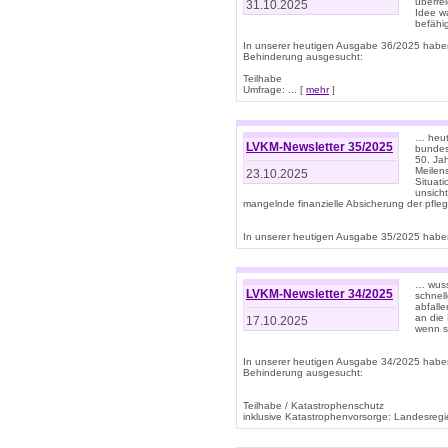
überre
31.10.2025
Idee w
befähi
In unserer heutigen Ausgabe 36/2025 habe
Behinderung ausgesucht:
Teilhabe
Umfrage: ... [
mehr
]
… heute
LVKM-Newsletter 35/2025
bundesw
50. Jah
Meilen
23.10.2025
Situati
unsicht
mangelnde finanzielle Absicherung der pfleg
In unserer heutigen Ausgabe 35/2025 haben
… wuss
LVKM-Newsletter 34/2025
schnel
abfalle
an die 
17.10.2025
wenn s
In unserer heutigen Ausgabe 34/2025 habe
Behinderung ausgesucht:
Teilhabe / Katastrophenschutz
inklusive Katastrophenvorsorge: Landesregie