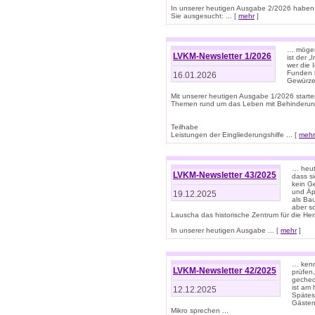
In unserer heutigen Ausgabe 2/2026 haben
Sie ausgesucht: ... [
mehr
]
… mögen 
LVKM-Newsletter 1/2026
ist der 
wer die 
Funden b
16.01.2026
Gewürze 
Mit unserer heutigen Ausgabe 1/2026 starte
Themen rund um das Leben mit Behinderun
Teilhabe
Leistungen der Eingliederungshilfe ... [
mehr
… heut
LVKM-Newsletter 43/2025
dass s
kein G
und Äp
19.12.2025
als Bau
aber sc
Lauscha das historische Zentrum für die He
In unserer heutigen Ausgabe ... [
mehr
]
… kenn
LVKM-Newsletter 42/2025
prüfen
gechec
ist am
12.12.2025
Spätest
Gästen 
Mikro sprechen ...