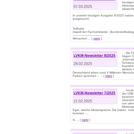
heutigen
Aktionst
07.03.2025
abwechs
In unserer heutigen Ausgabe 9/2025 haben
ausgesucht:
Teilhabe
Appell der Fachverbände: „Bundesteilhabeg
---------------------------------
Menschen ... [
mehr
]
… die Fa
LVKM-Newsletter 8/2025
fragen S
„Interna
Schätzun
28.02.2025
Krankhei
weitere 
Deutschland leben rund 4 Millionen Mensche
Farben sprechen – ... [
mehr
]
… heute 
LVKM-Newsletter 7/2025
der UNE
bezeichn
Unterric
21.02.2025
von alem
Muttersp
Egal, welche Muttersprache Sie haben, nutz
kommen …
In ... [
mehr
]