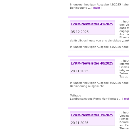
In unserer heutigen Ausgabe 42/2025 habe
Behinderung ... [
mehr
]
… heute
LVKM-Newsletter 41/2025
den Ver
dass et
engagie
05.12.2025
Auch u
Ehrena
dafür gibt es heute von uns ein dickes „dank
In unserer heutigen Ausgabe 41/2025 haben 
… heute
LVKM-Newsletter 40/2025
Informa
Gemein
tätig w
28.11.2025
Zeiten 
Tag zu
In unserer heutigen Ausgabe 40/2025 habe
Behinderung ausgesucht:
Teilhabe
Landratsamt des Rems-Murr-Kreises ... [
me
… heute
LVKM-Newsletter 39/2025
Verein
Fernse
Kommun
20.11.2025
von Fe
Themen 