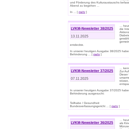
und Förderung des Kulturaustauschs befasse
Abend zu begehen ...
In ... [
mehr
]
… heut
LVKM-Newsletter 38/2025
die In
Aktions
Diabet
13.11.2025
gewählt
gemein
entdeckte.
In unserer heutigen Ausgabe 38/2025 habe
Behinderung ... [
mehr
]
… kenne
LVKM-Newsletter 37/2025
Zur Au
Dieser 
umarme
07.11.2025
tröste
entspa
In unserer heutigen Ausgabe 37/2025 habe
Behinderung ausgesucht:
Teilhabe / Gesundheit
Bundesverfassungsgericht ... [
mehr
]
… heute
LVKM-Newsletter 36/2025
als Kin
Münzen