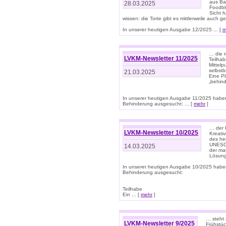
aus Ba
28.03.2025
Foodbl
Sicht h
wissen: die Torte gibt es mittlerweile auch g
In unserer heutigen Ausgabe 12/2025 ... [
m
… die r
LVKM-Newsletter 11/2025
Teilha
Mittelp
selbstb
21.03.2025
Eine Pl
„behind
In unserer heutigen Ausgabe 11/2025 habe
Behinderung ausgesucht: ... [
mehr
]
… der 
LVKM-Newsletter 10/2025
Kreati
des heu
UNESCO 
14.03.2025
der ma
Lösung
In unserer heutigen Ausgabe 10/2025 habe
Behinderung ausgesucht:
Teilhabe
Ein ... [
mehr
]
… steht 
LVKM-Newsletter 9/2025
Frühstüc