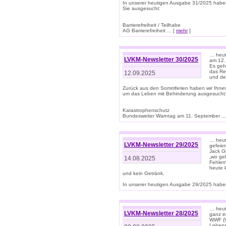
In unserer heutigen Ausgabe 31/2025 habe
Sie ausgesucht:
Barrierefreiheit / Teilhabe
AG Barrierefreiheit ... [
mehr
]
… heut
LVKM-Newsletter 30/2025
am 12.
Es geh
das Rec
12.09.2025
und de
Zurück aus den Sommferien haben wir Ihne
um das Leben mit Behinderung ausgesucht
Katastrophenschutz
Bundesweiter Warntag am 11. September ...
… heute
LVKM-Newsletter 29/2025
gefeie
Jack Gi
„wo ge
14.08.2025
Fehler
heute 
und kein Getränk.
In unserer heutigen Ausgabe 29/2025 haben
… heute
LVKM-Newsletter 28/2025
ganz e
WWF (W
Lebens