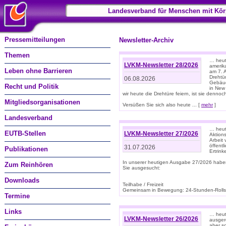
Landesverband für Menschen mit Kör
Pressemitteilungen
Newsletter-Archiv
Themen
… heute
LVKM-Newsletter 28/2026
amerik
Leben ohne Barrieren
am 7. 
Drehtür
06.08.2026
Gebäud
Recht und Politik
in New
wir heute die Drehtüre feiern, ist sie dennoch
Mitgliedsorganisationen
Versüßen Sie sich also heute ... [
mehr
]
Landesverband
… heut
EUTB-Stellen
LVKM-Newsletter 27/2026
Aktions
Arbeit
öffentl
31.07.2026
Publikationen
Ertrin
In unserer heutigen Ausgabe 27/2026 habe
Zum Reinhören
Sie ausgesucht:
Downloads
Teilhabe / Freizeit
Gemeinsam in Bewegung: 24-Stunden-Rollstu
Termine
Links
… heut
LVKM-Newsletter 26/2026
ausgere
aber s