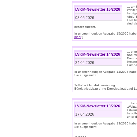
… am h
LVKM-Newsletter 15/2026
zweite
heutige
Abdul R
08.05.2026
Esel f
sind a
besser zurecht.
In unserer heutigen Ausgabe 15/2026 haben
mehr
]
… erin
LVKM-Newsletter 14/2026
Natursc
Europa
immate
24.04.2026
Europa
In unserer heutigen Ausgabe 14/2026 habe
Sie ausgesucht:
Teilhabe / Antidiskriminierung
Bürokratieabbau ohne Demokratieabbau! Land
… heut
LVKM-Newsletter 13/2026
„Weltta
Erbkran
betroff
17.04.2026
unter d
In unserer heutigen Ausgabe 13/2026 habe
Sie ausgesucht:
Teilhabe