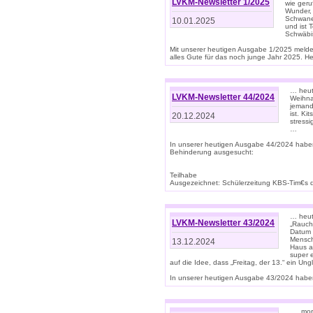
LVKM-Newsletter 1/2025
wie geru
Wunder, 
Schwanen
10.01.2025
und ist 
Schwäbi
Mit unserer heutigen Ausgabe 1/2025 meld
alles Gute für das noch junge Jahr 2025. H
… heute
LVKM-Newsletter 44/2024
Weihna
jemand
ist. K
20.12.2024
stress
…
In unserer heutigen Ausgabe 44/2024 habe
Behinderung ausgesucht:
Teilhabe
Ausgezeichnet: Schülerzeitung KBS-Tim€s de
… heute
LVKM-Newsletter 43/2024
„Rauch
Datum 
Mensch
13.12.2024
Haus au
super 
auf die Idee, dass „Freitag, der 13.“ ein Un
In unserer heutigen Ausgabe 43/2024 haben 
… „mor