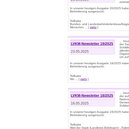
unterwe
In unserer heutigen Ausgabe 20/2025 habe
Behinderung ausgesucht:
Teilhabe
Bundes- und Landesbehindertenbeauftragte:
Menschen ... [
mehr
]
… heute
LVKM-Newsletter 19/2025
der Sau
Schild
allerd
23.05.2025
Organi
um auf
In unserer heutigen Ausgabe 19/2025 habe
Behinderung ausgesucht:
Teilhabe
Wo ... [
mehr
]
… heut
LVKM-Newsletter 18/2025
der au
Nation
Gemeins
16.05.2025
Solidar
In unserer heutigen Ausgabe 18/2025 habe
Behinderung ausgesucht:
Teilhabe
Weil der Stadt (Landkreis Böblingen): „Toilette