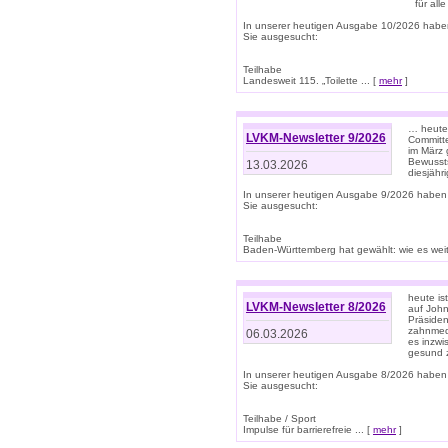
für all
In unserer heutigen Ausgabe 10/2026 habe
Sie ausgesucht:
Teilhabe
Landesweit 115. „Toilette ... [
mehr
]
… heute 
LVKM-Newsletter 9/2026
Committe
im März 
Bewussts
13.03.2026
diesjähr
In unserer heutigen Ausgabe 9/2026 haben
Sie ausgesucht:
Teilhabe
Baden-Württemberg hat gewählt: wie es weite
heute is
LVKM-Newsletter 8/2026
auf Joh
Präsiden
zahnmedi
06.03.2026
es inzwi
gesund z
In unserer heutigen Ausgabe 8/2026 haben
Sie ausgesucht:
Teilhabe / Sport
Impulse für barrierefreie ... [
mehr
]