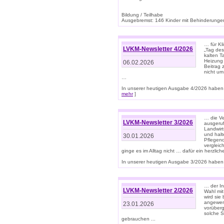
Bildung / Teilhabe
Ausgebremst: 146 Kinder mit Behinderungen
… für Kl
LVKM-Newsletter 4/2026
„Tag des
kalten T
Heizung 
06.02.2026
Beitrag 
nicht um
…
In unserer heutigen Ausgabe 4/2026 haben 
mehr
]
… die Ve
LVKM-Newsletter 3/2026
ausgeruf
Landwirt
und halt
30.01.2026
Pflegend
vergleic
ginge es im Alltag nicht … dafür ein herzlich
In unserer heutigen Ausgabe 3/2026 haben 
… der In
LVKM-Newsletter 2/2026
Wahl mit
wird si
angewend
23.01.2026
vorüberg
solche S
gebrauchen ...