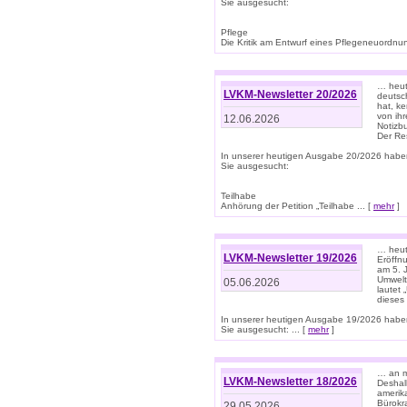
Sie ausgesucht:
Pflege
Die Kritik am Entwurf eines Pflegeneuordnung
… heute
LVKM-Newsletter 20/2026
deutsch
hat, k
von ih
12.06.2026
Notizb
Der Re
In unserer heutigen Ausgabe 20/2026 habe
Sie ausgesucht:
Teilhabe
Anhörung der Petition „Teilhabe ... [
mehr
]
… heute
LVKM-Newsletter 19/2026
Eröffn
am 5. 
Umwelt“
05.06.2026
lautet
dieses
In unserer heutigen Ausgabe 19/2026 habe
Sie ausgesucht: ... [
mehr
]
… an m
LVKM-Newsletter 18/2026
Deshal
amerik
Bürokra
29.05.2026