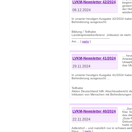
LVKM-Newsletter 42/2024
beginn
gestern
der Hof
06.12.2024
würden
In unserer heutigen Ausgabe 42/2024 habe
Behinderung ausgesucht:
Bildung / Teilhabe
Landespressekonferenz: „Inklusion ist mehr 
-------------------------------------------
Am ... [
mehr
]
… heute
LVKM-Newsletter 41/2024
Ameise
Umwelt
das Übe
29.11.2024
In unserer heutigen Ausgabe 41/2024 habe
Behinderung ausgesucht ...
Teilhabe
Aktion Deutschland hilft: Abschlussberic
Inklusion von Menschen mit Behinderungen (P
… „San
LVKM-Newsletter 40/2024
Klar, 
das die
„Gute-
22.11.2024
Geburt
hatte 
Adlershof – und natürlich nur in schwarz-w
Figur ... [
mehr
]