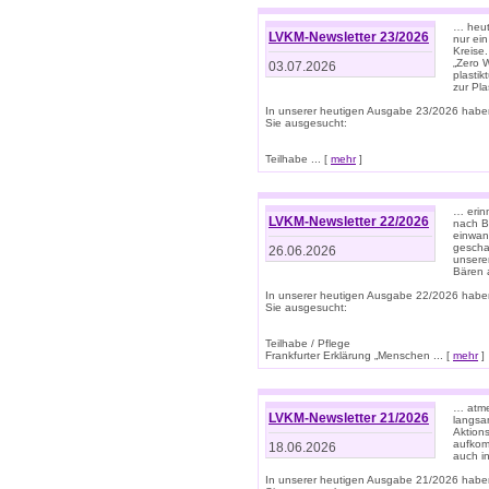
… heute
LVKM-Newsletter 23/2026
nur ein
Kreise
„Zero 
03.07.2026
plastik
zur Pla
In unserer heutigen Ausgabe 23/2026 habe
Sie ausgesucht:
Teilhabe ... [
mehr
]
… erin
LVKM-Newsletter 22/2026
nach B
einwan
gescha
26.06.2026
unsere
Bären a
In unserer heutigen Ausgabe 22/2026 habe
Sie ausgesucht:
Teilhabe / Pflege
Frankfurter Erklärung „Menschen ... [
mehr
]
… atme
LVKM-Newsletter 21/2026
langsa
Aktion
aufkom
18.06.2026
auch i
In unserer heutigen Ausgabe 21/2026 habe