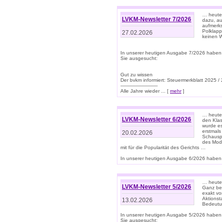
… heute 
LVKM-Newsletter 7/2026
dazu, au
aufmerks
Polklapp
27.02.2026
keinen W
In unserer heutigen Ausgabe 7/2026 haben
Sie ausgesucht:
Gut zu wissen
Der bvkm informiert: Steuermerkblatt 2025 /
-------------------------
Alle Jahre wieder ... [
mehr
]
… heute 
LVKM-Newsletter 6/2026
den Klas
wurde es
erstmals
20.02.2026
Schauspi
des Mode
mit für die Popularität des Gerichts …
In unserer heutigen Ausgabe 6/2026 haben 
… heute 
LVKM-Newsletter 5/2026
Ganz bew
exakt vo
Aktionst
13.02.2026
Bedeutun
In unserer heutigen Ausgabe 5/2026 haben
Sie ausgesucht: