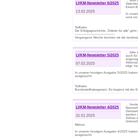
… lasst 
LVKM-Newsletter 6/2025
Valentin
Einem B
13.02.2025
In unse
rund um
Teilhabe
Die Erfolgsgeschichte „Toilette für alle“ geht
-------------------------------------------
Vergangene Woche konnten wir die landeswe
… bitte 
LVKM-Newsletter 5/2025
auch für
angezoge
Aktionst
07.02.2025
trägt, h
In unserer heutigen Ausgabe 5/2025 haben
ausgesucht:
Teilhabe
Bundesteilhabegesetz: Es beginnt mit der Erm
… heute 
LVKM-Newsletter 4/2025
Natursch
Zebraart
werden d
31.01.2025
Zebras s
Untersch
Mähne.
In unserer heutigen Ausgabe 4/2025 haben
ausgesucht: