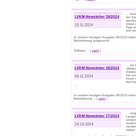
… heut
LVKM-Newsletter 39/2024
der Sa
werden
etwas 
15.11.2024
Tags de
sich d
In unserer heutigen Ausgabe 39/2024 habe
Behinderung ausgesucht ...
Teilhabe ... [
mehr
]
… ein 
LVKM-Newsletter 38/2024
„Weltpu
Gesine
hat und
08.11.2024
heute 
dem App
….
In unserer heutigen Ausgabe 38/2024 habe
Behinderung ... [
mehr
]
… verg
LVKM-Newsletter 37/2024
Langens
verwen
sowohl
24.10.2024
ziemlic
haben