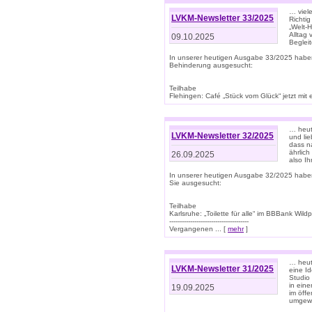
… viel
LVKM-Newsletter 33/2025
Richti
„Welt-
Alltag
09.10.2025
Beglei
In unserer heutigen Ausgabe 33/2025 habe
Behinderung ausgesucht:
Teilhabe
Flehingen: Café „Stück vom Glück“ jetzt mit ein
… heut
LVKM-Newsletter 32/2025
und lie
dass n
ährlich
26.09.2025
also Ih
In unserer heutigen Ausgabe 32/2025 habe
Sie ausgesucht:
Teilhabe
Karlsruhe: „Toilette für alle“ im BBBank Wildp
--------------------------------------
Vergangenen ... [
mehr
]
… heute
LVKM-Newsletter 31/2025
eine I
Studio
in ein
19.09.2025
im öff
umgew