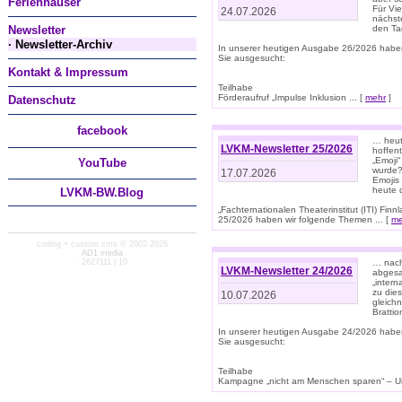
Ferienhäuser
Für Vi
24.07.2026
nächst
Newsletter
den T
· Newsletter-Archiv
In unserer heutigen Ausgabe 26/2026 habe
Sie ausgesucht:
Kontakt & Impressum
Teilhabe
Förderaufruf „Impulse Inklusion ... [
mehr
]
Datenschutz
facebook
… heut
LVKM-Newsletter 25/2026
hoffent
„Emoji“
You
Tube
wurde?
17.07.2026
Emojis 
heute 
LVKM-BW.Blog
„Fachternationalen Theaterinstitut (ITI) Fi
25/2026 haben wir folgende Themen ... [
me
coding + custom cms © 2002-2026
AD1 media
· 2627111 | 10
… nach
LVKM-Newsletter 24/2026
abgesag
„intern
zu dies
10.07.2026
gleich
Brattio
In unserer heutigen Ausgabe 24/2026 habe
Sie ausgesucht:
Teilhabe
Kampagne „nicht am Menschen sparen“ – Un