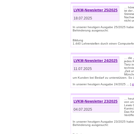
… höre
LVKM-Newsletter 25/2025
ist der
Stimme
Nachwe
18.07.2025
nicht 
In unserer heutigen Ausgabe 25/2025 habe
Behinderung ausgesucht:
Bildung
1.440 Lehrerstellen durch einen Computerfeh
… die 
LVKM-Newsletter 24/2025
jedes 
Tietz i
techni
11.07.2025
„Zeit 
Münche
um Kunden bei Bedarf zu unterstützen. So 
In unserer heutigen Ausgabe 24/2025 ... [
m
… heute
LVKM-Newsletter 23/2025
von uns
Lewis C
Kaninc
04.07.2025
Das Kin
Veröff
In unserer heutigen Ausgabe 23/2025 habe
Behinderung ausgesucht: