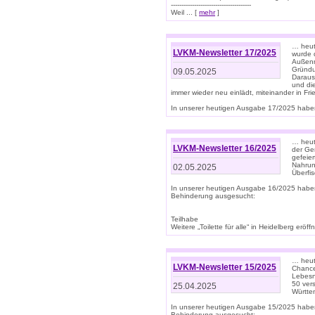
--------------------------------------
Weil ... [
mehr
]
… heut
LVKM-Newsletter 17/2025
wurde 
Außenm
Gründu
09.05.2025
Daraus
und di
immer wieder neu einlädt, miteinander in Fri
In unserer heutigen Ausgabe 17/2025 haben 
… heute
LVKM-Newsletter 16/2025
der Ge
gefeie
Nahrun
02.05.2025
Überfi
In unserer heutigen Ausgabe 16/2025 habe
Behinderung ausgesucht:
Teilhabe
Weitere „Toilette für alle“ in Heidelberg erö
… heute
LVKM-Newsletter 15/2025
Chance
Lebesn
50 ver
25.04.2025
Württem
In unserer heutigen Ausgabe 15/2025 habe
Behinderung ausgesucht: