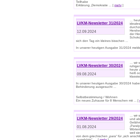
Teilhabe
Erklärung „Demokratie ... [
mehr
]
… heute
LVKM-Newsletter 31/2024
ideale
durchzu
Hershe
12.09.2024
der He
Schoko
sich den Tag ein kleines bisschen ...
In unserer heutigen Ausgabe 31/2024 melde
… wir 
LVKM-Newsletter 30/2024
ruhige
heute 
heiß od
09.08.2024
klassi
In unserer heutigen Ausgabe 30/2024 habe
Behinderung ausgesucht ...
Selbstbestimmung / Wohnen
Ein neues Zuhause für 8 Menschen mit ... [
… wir s
LVKM-Newsletter 29/2024
und ab 
Gelähm
„Paral
01.08.2024
Wörtern
weil si
von dem griechischen „para“ für „sich anschl
„zugehörig“, ... [
mehr
]