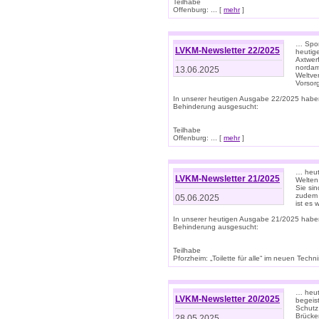
Teilhabe
Offenburg: ... [
mehr
]
… Spor
LVKM-Newsletter 22/2025
heutig
Axtwer
nordame
13.06.2025
Weltve
Vorsor
In unserer heutigen Ausgabe 22/2025 habe
Behinderung ausgesucht:
Teilhabe
Offenburg: ... [
mehr
]
… heute
LVKM-Newsletter 21/2025
Welten
Sie sin
zudem 
05.06.2025
ist es 
In unserer heutigen Ausgabe 21/2025 habe
Behinderung ausgesucht:
Teilhabe
Pforzheim: „Toilette für alle“ im neuen Techni
… heute
LVKM-Newsletter 20/2025
begeis
Schutz
Brücken
28.05.2025