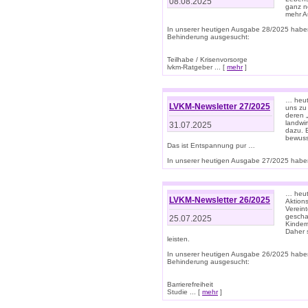
08.08.2025
ganz n
mehr A
In unserer heutigen Ausgabe 28/2025 habe
Behinderung ausgesucht:
Teilhabe / Krisenvorsorge
lvkm-Ratgeber ... [
mehr
]
… heut
LVKM-Newsletter 27/2025
uns zu
deren „
landwi
31.07.2025
dazu. E
bewusst
Das ist Entspannung pur …
In unserer heutigen Ausgabe 27/2025 haben
… heute
LVKM-Newsletter 26/2025
Aktion
Verein
gescha
25.07.2025
Kinder
Daher s
leisten.
In unserer heutigen Ausgabe 26/2025 habe
Behinderung ausgesucht:
Barrierefreiheit
Studie ... [
mehr
]