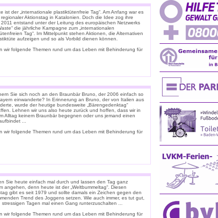
 ist der „internationale plastiktütenfreie Tag“. Am Anfang war es
 regionaler Aktionstag in Katalonien. Doch die Idee zog ihre
. 2011 entstand unter der Leitung des europäischen Netzwerks
Waste“ die jährliche Kampagne zum „internationalen
tütenfreien Tag“. Im Mittelpunkt stehen Aktionen, die Alternativen
stiktüte aufzeigen und so als Vorbild dienen können.
n wir folgende Themen rund um das Leben mit Behinderung für
nern Sie sich noch an den Braunbär Bruno, der 2006 einfach so
ayern einwanderte? In Erinnerung an Bruno, der von Italien aus
derte, wurde der heutige bundesweite „Bärengedenktag“
ffen. Lehnen wir uns also heute zurück und hoffen, dass wir in
m Alltag keinem Braunbär begegnen oder uns jemand einen
ufbindet ...
n wir folgende Themen rund um das Leben mit Behinderung für
n Sie heute einfach mal durch und lassen den Tag ganz
m angehen, denn heute ist der „Weltbummeltag“. Diesen
stag gibt es seit 1979 und sollte damals ein Zeichen gegen den
menden Trend des Joggens setzen. Wie auch immer, es tut gut,
n stressigen Tagen mal einen Gang runterzuschalten ...
n wir folgende Themen rund um das Leben mit Behinderung für