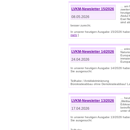
… am h
LVKM-Newsletter 15/2026
zweite
heutige
Abdul R
08.05.2026
Esel f
sind a
besser zurecht.
In unserer heutigen Ausgabe 15/2026 haben
mehr
]
… erin
LVKM-Newsletter 14/2026
Natursc
Europa
immate
24.04.2026
Europa
In unserer heutigen Ausgabe 14/2026 habe
Sie ausgesucht:
Teilhabe / Antidiskriminierung
Bürokratieabbau ohne Demokratieabbau! Land
… heut
LVKM-Newsletter 13/2026
„Weltta
Erbkran
betroff
17.04.2026
unter d
In unserer heutigen Ausgabe 13/2026 habe
Sie ausgesucht:
Teilhabe