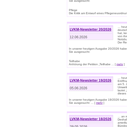
Sie ausgesucht:
Pflege
Die Kritik am Entwurf eines Pflegeneuordnung
… heute
LVKM-Newsletter 20/2026
deutsch
hat, k
von ih
12.06.2026
Notizb
Der Re
In unserer heutigen Ausgabe 20/2026 habe
Sie ausgesucht:
Teilhabe
Anhörung der Petition „Teilhabe ... [
mehr
]
… heute
LVKM-Newsletter 19/2026
Eröffn
am 5. 
Umwelt“
05.06.2026
lautet
dieses
In unserer heutigen Ausgabe 19/2026 habe
Sie ausgesucht: ... [
mehr
]
… an m
LVKM-Newsletter 18/2026
Deshal
amerik
Bürokra
29.05.2026