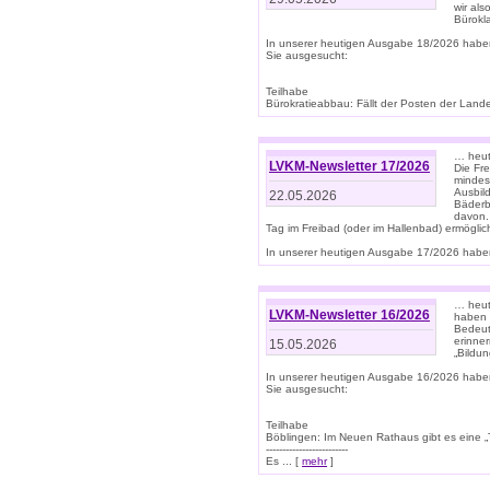
wir als
Bürok
In unserer heutigen Ausgabe 18/2026 habe
Sie ausgesucht:
Teilhabe
Bürokratieabbau: Fällt der Posten der Land
… heut
LVKM-Newsletter 17/2026
Die Fr
mindes
Ausbild
22.05.2026
Bäderbe
davon.
Tag im Freibad (oder im Hallenbad) ermöglic
In unserer heutigen Ausgabe 17/2026 haben
… heute
LVKM-Newsletter 16/2026
haben 
Bedeut
erinner
15.05.2026
„Bildun
In unserer heutigen Ausgabe 16/2026 habe
Sie ausgesucht:
Teilhabe
Böblingen: Im Neuen Rathaus gibt es eine „Toi
-------------------------
Es ... [
mehr
]