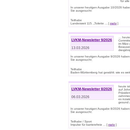
für all
In unserer heutigen Ausgabe 10/2026 habe
Sie ausgesucht:
Teilhabe
Landesweit 115. „Toilette ... [
mehr
]
… heute 
LVKM-Newsletter 9/2026
Committe
im März 
Bewussts
13.03.2026
diesjähr
In unserer heutigen Ausgabe 9/2026 haben
Sie ausgesucht:
Teilhabe
Baden-Württemberg hat gewählt: wie es weite
heute is
LVKM-Newsletter 8/2026
auf Joh
Präsiden
zahnmedi
06.03.2026
es inzwi
gesund z
In unserer heutigen Ausgabe 8/2026 haben
Sie ausgesucht:
Teilhabe / Sport
Impulse für barrierefreie ... [
mehr
]