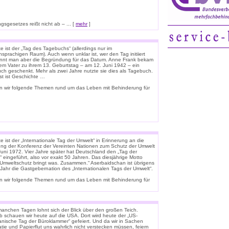
sgesetzes reißt nicht ab – ... [
mehr
]
 ist der „Tag des Tagebuchs“ (allerdings nur im
sprachigen Raum). Auch wenn unklar ist, wer den Tag initiiert
ennt man aber die Begründung für das Datum. Anne Frank bekam
rem Vater zu ihrem 13. Geburtstag – am 12. Juni 1942 – ein
uch geschenkt. Mehr als zwei Jahre nutzte sie dies als Tagebuch.
st ist Geschichte …
n wir folgende Themen rund um das Leben mit Behinderung für
 ist der „Internationale Tag der Umwelt“ in Erinnerung an die
ung der Konferenz der Vereinten Nationen zum Schutz der Umwelt
Juni 1972. Vier Jahre später hat Deutschland den „Tag der
 eingeführt, also vor exakt 50 Jahren. Das diesjährige Motto
 „Umweltschutz bringt was. Zusammen.“ Aserbaidschan ist übrigens
 Jahr die Gastgebernation des „Internationalen Tags der Umwelt“.
n wir folgende Themen rund um das Leben mit Behinderung für
anchen Tagen lohnt sich der Blick über den großen Teich.
b schauen wir heute auf die USA. Dort wird heute der „US-
anische Tag der Büroklammer“ gefeiert. Und da wir in Sachen
tie und Papierflut uns wahrlich nicht verstecken müssen, feiern