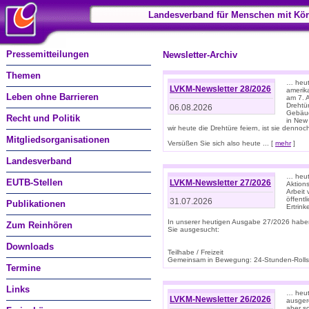
Landesverband für Menschen mit Kör
Pressemitteilungen
Newsletter-Archiv
Themen
… heute
LVKM-Newsletter 28/2026
amerik
Leben ohne Barrieren
am 7. 
Drehtür
06.08.2026
Gebäud
Recht und Politik
in New
wir heute die Drehtüre feiern, ist sie dennoch
Mitgliedsorganisationen
Versüßen Sie sich also heute ... [
mehr
]
Landesverband
… heut
EUTB-Stellen
LVKM-Newsletter 27/2026
Aktions
Arbeit
öffentl
31.07.2026
Publikationen
Ertrin
In unserer heutigen Ausgabe 27/2026 habe
Zum Reinhören
Sie ausgesucht:
Downloads
Teilhabe / Freizeit
Gemeinsam in Bewegung: 24-Stunden-Rollstu
Termine
Links
… heut
LVKM-Newsletter 26/2026
ausgere
aber s