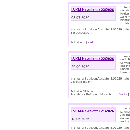
… heute
LVKM-Newsletter 23/2026
nur ein
Kreise
„Zero 
03.07.2026
plastik
zur Pla
In unserer heutigen Ausgabe 23/2026 habe
Sie ausgesucht:
Teilhabe ... [
mehr
]
… erin
LVKM-Newsletter 22/2026
nach B
einwan
gescha
26.06.2026
unsere
Bären a
In unserer heutigen Ausgabe 22/2026 habe
Sie ausgesucht:
Teilhabe / Pflege
Frankfurter Erklärung „Menschen ... [
mehr
]
… atme
LVKM-Newsletter 21/2026
langsa
Aktion
aufkom
18.06.2026
auch i
In unserer heutigen Ausgabe 21/2026 habe