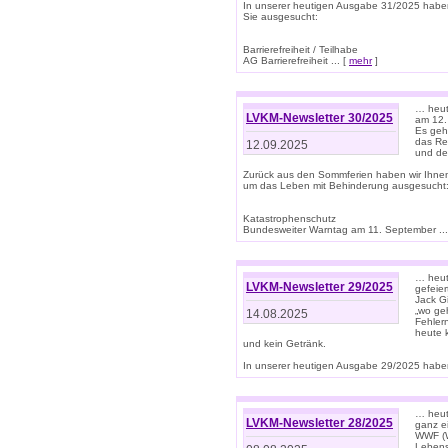
In unserer heutigen Ausgabe 31/2025 habe
Sie ausgesucht:
Barrierefreiheit / Teilhabe
AG Barrierefreiheit ... [
mehr
]
… heut
LVKM-Newsletter 30/2025
am 12.
Es geh
das Rec
12.09.2025
und de
Zurück aus den Sommferien haben wir Ihne
um das Leben mit Behinderung ausgesucht
Katastrophenschutz
Bundesweiter Warntag am 11. September ...
… heute
LVKM-Newsletter 29/2025
gefeie
Jack Gi
„wo ge
14.08.2025
Fehler
heute 
und kein Getränk.
In unserer heutigen Ausgabe 29/2025 haben
… heute
LVKM-Newsletter 28/2025
ganz e
WWF (W
Lebens