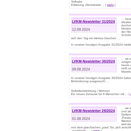
Teilhabe
Erklärung „Demokratie ... [
mehr
]
… heute
LVKM-Newsletter 31/2024
ideale
durchzu
Hershe
12.09.2024
der He
Schoko
sich den Tag ein kleines bisschen ...
In unserer heutigen Ausgabe 31/2024 melde
… wir 
LVKM-Newsletter 30/2024
ruhige
heute 
heiß od
09.08.2024
klassi
In unserer heutigen Ausgabe 30/2024 habe
Behinderung ausgesucht ...
Selbstbestimmung / Wohnen
Ein neues Zuhause für 8 Menschen mit ... [
… wir s
LVKM-Newsletter 29/2024
und ab 
Gelähm
„Paral
01.08.2024
Wörtern
weil si
von dem griechischen „para“ für „sich anschl
„zugehörig“, ... [
mehr
]