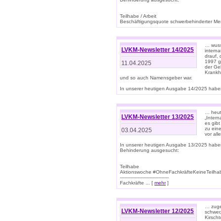
Teilhabe / Arbeit
Beschäftigungsquote schwerbehinderter Mens
… wuss
LVKM-Newsletter 14/2025
intern
drauf, 
1997 gi
11.04.2025
der Geb
Krankhe
und so auch Namensgeber war.
In unserer heutigen Ausgabe 14/2025 haben
… heut
LVKM-Newsletter 13/2025
„Intern
es gibt
zu eine
03.04.2025
vor all
In unserer heutigen Ausgabe 13/2025 habe
Behinderung ausgesucht:
Teilhabe
Aktionswoche #OhneFachkräfteKeineTeilh
---------------------------------
Fachkräfte ... [
mehr
]
… zuge
LVKM-Newsletter 12/2025
schwer
Kirscht