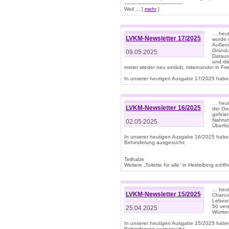
--------------------------------------
Weil ... [
mehr
]
… heut
LVKM-Newsletter 17/2025
wurde 
Außenm
Gründu
09.05.2025
Daraus
und di
immer wieder neu einlädt, miteinander in Fri
In unserer heutigen Ausgabe 17/2025 haben 
… heute
LVKM-Newsletter 16/2025
der Ge
gefeie
Nahrun
02.05.2025
Überfi
In unserer heutigen Ausgabe 16/2025 habe
Behinderung ausgesucht:
Teilhabe
Weitere „Toilette für alle“ in Heidelberg erö
… heute
LVKM-Newsletter 15/2025
Chance
Lebesn
50 ver
25.04.2025
Württem
In unserer heutigen Ausgabe 15/2025 habe
Behinderung ausgesucht: