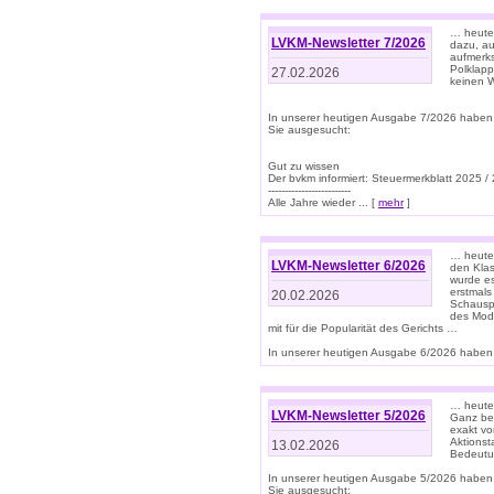
… heute 
LVKM-Newsletter 7/2026
dazu, au
aufmerks
Polklapp
27.02.2026
keinen W
In unserer heutigen Ausgabe 7/2026 haben
Sie ausgesucht:
Gut zu wissen
Der bvkm informiert: Steuermerkblatt 2025 /
-------------------------
Alle Jahre wieder ... [
mehr
]
… heute 
LVKM-Newsletter 6/2026
den Klas
wurde es
erstmals
20.02.2026
Schauspi
des Mode
mit für die Popularität des Gerichts …
In unserer heutigen Ausgabe 6/2026 haben 
… heute 
LVKM-Newsletter 5/2026
Ganz bew
exakt vo
Aktionst
13.02.2026
Bedeutun
In unserer heutigen Ausgabe 5/2026 haben
Sie ausgesucht: