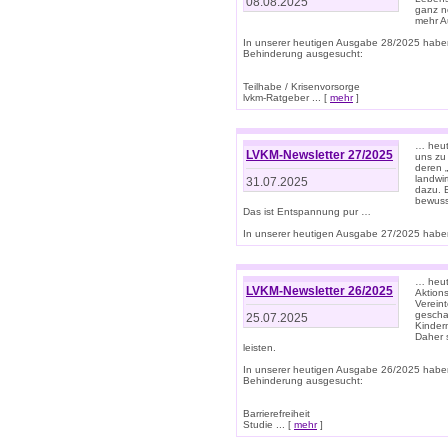
08.08.2025
ganz n
mehr A
In unserer heutigen Ausgabe 28/2025 habe
Behinderung ausgesucht:
Teilhabe / Krisenvorsorge
lvkm-Ratgeber ... [
mehr
]
… heut
LVKM-Newsletter 27/2025
uns zu
deren „
landwi
31.07.2025
dazu. E
bewusst
Das ist Entspannung pur …
In unserer heutigen Ausgabe 27/2025 haben
… heute
LVKM-Newsletter 26/2025
Aktion
Verein
gescha
25.07.2025
Kinder
Daher s
leisten.
In unserer heutigen Ausgabe 26/2025 habe
Behinderung ausgesucht:
Barrierefreiheit
Studie ... [
mehr
]