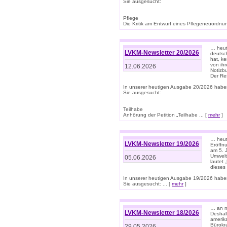
Sie ausgesucht:
Pflege
Die Kritik am Entwurf eines Pflegeneuordnung
… heute
LVKM-Newsletter 20/2026
deutsch
hat, k
von ih
12.06.2026
Notizb
Der Re
In unserer heutigen Ausgabe 20/2026 habe
Sie ausgesucht:
Teilhabe
Anhörung der Petition „Teilhabe ... [
mehr
]
… heute
LVKM-Newsletter 19/2026
Eröffn
am 5. 
Umwelt“
05.06.2026
lautet
dieses
In unserer heutigen Ausgabe 19/2026 habe
Sie ausgesucht: ... [
mehr
]
… an m
LVKM-Newsletter 18/2026
Deshal
amerik
Bürokra
29.05.2026