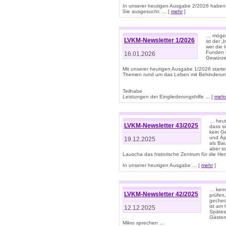
In unserer heutigen Ausgabe 2/2026 haben
Sie ausgesucht: ... [
mehr
]
… mögen 
LVKM-Newsletter 1/2026
ist der 
wer die 
Funden b
16.01.2026
Gewürze 
Mit unserer heutigen Ausgabe 1/2026 starte
Themen rund um das Leben mit Behinderun
Teilhabe
Leistungen der Eingliederungshilfe ... [
mehr
… heut
LVKM-Newsletter 43/2025
dass s
kein G
und Äp
19.12.2025
als Bau
aber sc
Lauscha das historische Zentrum für die He
In unserer heutigen Ausgabe ... [
mehr
]
… kenn
LVKM-Newsletter 42/2025
prüfen
gechec
ist am
12.12.2025
Spätest
Gästen 
Mikro sprechen ...