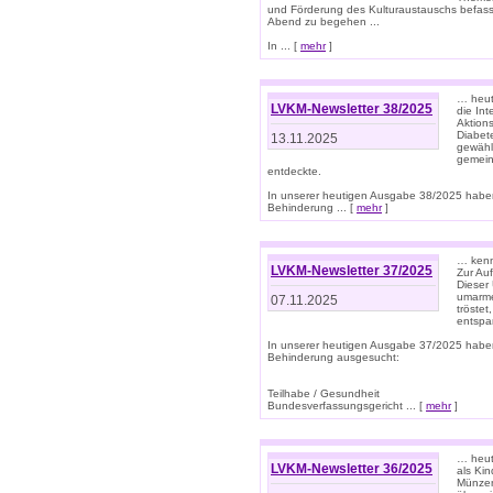
und Förderung des Kulturaustauschs befasse
Abend zu begehen ...
In ... [
mehr
]
… heut
LVKM-Newsletter 38/2025
die In
Aktions
Diabet
13.11.2025
gewählt
gemein
entdeckte.
In unserer heutigen Ausgabe 38/2025 habe
Behinderung ... [
mehr
]
… kenne
LVKM-Newsletter 37/2025
Zur Au
Dieser 
umarme
07.11.2025
tröste
entspa
In unserer heutigen Ausgabe 37/2025 habe
Behinderung ausgesucht:
Teilhabe / Gesundheit
Bundesverfassungsgericht ... [
mehr
]
… heute
LVKM-Newsletter 36/2025
als Kin
Münzen