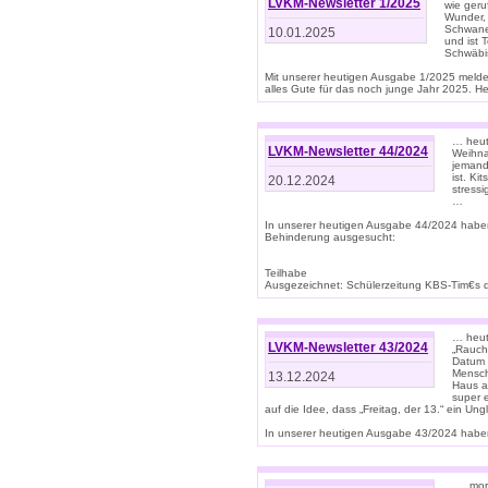
LVKM-Newsletter 1/2025
wie geru
Wunder, 
Schwanen
10.01.2025
und ist 
Schwäbi
Mit unserer heutigen Ausgabe 1/2025 meld
alles Gute für das noch junge Jahr 2025. H
… heute
LVKM-Newsletter 44/2024
Weihna
jemand
ist. K
20.12.2024
stress
…
In unserer heutigen Ausgabe 44/2024 habe
Behinderung ausgesucht:
Teilhabe
Ausgezeichnet: Schülerzeitung KBS-Tim€s de
… heute
LVKM-Newsletter 43/2024
„Rauch
Datum 
Mensch
13.12.2024
Haus au
super 
auf die Idee, dass „Freitag, der 13.“ ein Un
In unserer heutigen Ausgabe 43/2024 haben 
… „mor