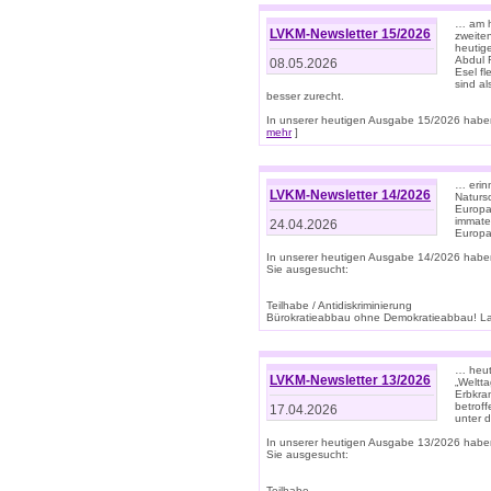
… am h
LVKM-Newsletter 15/2026
zweite
heutige
Abdul R
08.05.2026
Esel f
sind a
besser zurecht.
In unserer heutigen Ausgabe 15/2026 haben
mehr
]
… erin
LVKM-Newsletter 14/2026
Natursc
Europa
immate
24.04.2026
Europa
In unserer heutigen Ausgabe 14/2026 habe
Sie ausgesucht:
Teilhabe / Antidiskriminierung
Bürokratieabbau ohne Demokratieabbau! Land
… heut
LVKM-Newsletter 13/2026
„Weltta
Erbkran
betroff
17.04.2026
unter d
In unserer heutigen Ausgabe 13/2026 habe
Sie ausgesucht:
Teilhabe