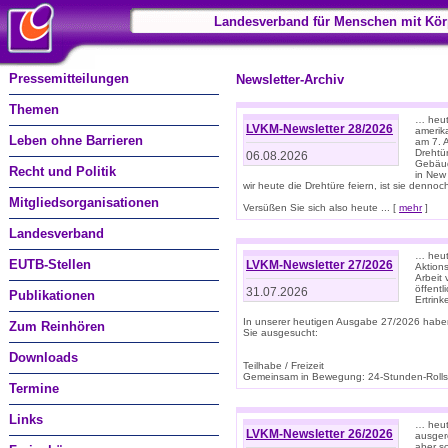
Landesverband für Menschen mit Kör
Pressemitteilungen
Newsletter-Archiv
Themen
… heute
LVKM-Newsletter 28/2026
amerik
Leben ohne Barrieren
am 7. 
Drehtür
06.08.2026
Gebäud
Recht und Politik
in New
wir heute die Drehtüre feiern, ist sie dennoch
Mitgliedsorganisationen
Versüßen Sie sich also heute ... [
mehr
]
Landesverband
… heut
EUTB-Stellen
LVKM-Newsletter 27/2026
Aktions
Arbeit
öffentl
31.07.2026
Publikationen
Ertrin
In unserer heutigen Ausgabe 27/2026 habe
Zum Reinhören
Sie ausgesucht:
Downloads
Teilhabe / Freizeit
Gemeinsam in Bewegung: 24-Stunden-Rollstu
Termine
Links
… heut
LVKM-Newsletter 26/2026
ausgere
aber s