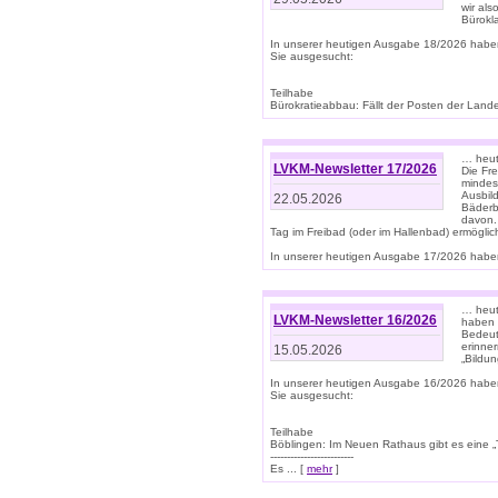
wir als
Bürok
In unserer heutigen Ausgabe 18/2026 habe
Sie ausgesucht:
Teilhabe
Bürokratieabbau: Fällt der Posten der Land
… heut
LVKM-Newsletter 17/2026
Die Fr
mindes
Ausbild
22.05.2026
Bäderbe
davon.
Tag im Freibad (oder im Hallenbad) ermöglic
In unserer heutigen Ausgabe 17/2026 haben
… heute
LVKM-Newsletter 16/2026
haben 
Bedeut
erinner
15.05.2026
„Bildun
In unserer heutigen Ausgabe 16/2026 habe
Sie ausgesucht:
Teilhabe
Böblingen: Im Neuen Rathaus gibt es eine „Toi
-------------------------
Es ... [
mehr
]