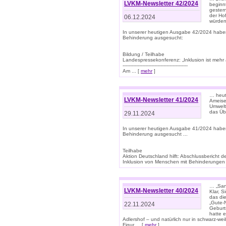
LVKM-Newsletter 42/2024
beginn
gestern
der Hof
06.12.2024
würden
In unserer heutigen Ausgabe 42/2024 habe
Behinderung ausgesucht:
Bildung / Teilhabe
Landespressekonferenz: „Inklusion ist mehr 
-------------------------------------------
Am ... [
mehr
]
… heute
LVKM-Newsletter 41/2024
Ameise
Umwelt
das Übe
29.11.2024
In unserer heutigen Ausgabe 41/2024 habe
Behinderung ausgesucht ...
Teilhabe
Aktion Deutschland hilft: Abschlussberic
Inklusion von Menschen mit Behinderungen (P
… „San
LVKM-Newsletter 40/2024
Klar, 
das die
„Gute-
22.11.2024
Geburt
hatte 
Adlershof – und natürlich nur in schwarz-w
Figur ... [
mehr
]