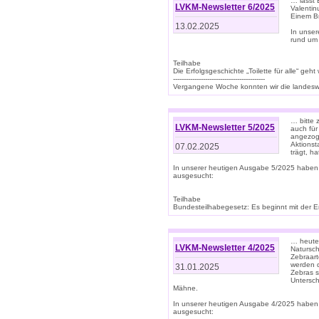
… lasst 
LVKM-Newsletter 6/2025
Valentin
Einem B
13.02.2025
In unse
rund um
Teilhabe
Die Erfolgsgeschichte „Toilette für alle“ geht
-------------------------------------------
Vergangene Woche konnten wir die landeswe
… bitte 
LVKM-Newsletter 5/2025
auch für
angezoge
Aktionst
07.02.2025
trägt, h
In unserer heutigen Ausgabe 5/2025 haben
ausgesucht:
Teilhabe
Bundesteilhabegesetz: Es beginnt mit der Erm
… heute 
LVKM-Newsletter 4/2025
Natursch
Zebraart
werden d
31.01.2025
Zebras s
Untersch
Mähne.
In unserer heutigen Ausgabe 4/2025 haben
ausgesucht: