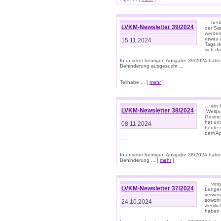
… heut
LVKM-Newsletter 39/2024
der Sa
werden
etwas 
15.11.2024
Tags de
sich d
In unserer heutigen Ausgabe 39/2024 habe
Behinderung ausgesucht ...
Teilhabe ... [
mehr
]
… ein 
LVKM-Newsletter 38/2024
„Weltpu
Gesine
hat und
08.11.2024
heute 
dem App
….
In unserer heutigen Ausgabe 38/2024 habe
Behinderung ... [
mehr
]
… verg
LVKM-Newsletter 37/2024
Langens
verwen
sowohl
24.10.2024
ziemlic
haben