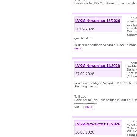
E-Petition Nr. 195716: Keine Kürzungen der E
… heute
LVKM-Newsletter 12/2026
zurück
aus Ma
erfund
10.04.2026
Zwar ga
Sicher
geschützt ...
In unserer heutigen Ausgabe 12/2026 haben
mehr
]
… heute
LVKM-Newsletter 11/2026
Die Ide
Ziel is
Bewuss
27.03.2026
„Bühne 
In unserer heutigen Ausgabe 11/2026 habe
Sie ausgesucht:
Teilhabe
Dank der neuen „Toilette für alle“ auf der Ess
-------------------------
Die ... [
mehr
]
… heute
LVKM-Newsletter 10/2026
Verein
Vollve
Glücks
20.03.2026
kennze