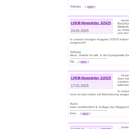
Teilhabe ... [
mehr
]
… heute 
LVKM-Newsletter 3/2025
Beschlu
Weltkult
es, imme
24.01.2025
und den 
In unserer heutigen Ausgabe 3/2025 haben
ausgesucht:
Teilhabe
Neue „Toilette für alle“ in der Europahalle Ka
-------------------------------------------
Die ... [
mehr
]
… heute 
LVKM-Newsletter 2/2025
dazu hat
Ländern 
italieni
17.01.2025
In unse
rund um das Leben mit Behinderung ausges
Recht
bvkm veröffentlicht 9. Auflage des Ratgeb
-------------------------------------------
Eine ... [
mehr
]
… haste 