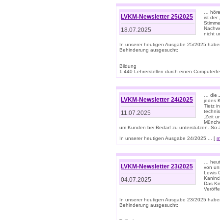
… höre
LVKM-Newsletter 25/2025
ist der
Stimme
Nachwe
18.07.2025
nicht 
In unserer heutigen Ausgabe 25/2025 habe
Behinderung ausgesucht:
Bildung
1.440 Lehrerstellen durch einen Computerfeh
… die 
LVKM-Newsletter 24/2025
jedes 
Tietz i
techni
11.07.2025
„Zeit 
Münche
um Kunden bei Bedarf zu unterstützen. So 
In unserer heutigen Ausgabe 24/2025 ... [
m
… heute
LVKM-Newsletter 23/2025
von uns
Lewis C
Kaninc
04.07.2025
Das Kin
Veröff
In unserer heutigen Ausgabe 23/2025 habe
Behinderung ausgesucht: