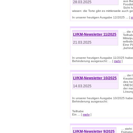
aus Ba
28.03.2025
Foodbl
Sicht h
wissen: die Torte gibt es mittlerweile auch g
In unserer heutigen Ausgabe 12/2025 ... [
m
… die r
LVKM-Newsletter 11/2025
Teilha
Mittelp
selbstb
21.03.2025
Eine Pl
„behind
In unserer heutigen Ausgabe 11/2025 habe
Behinderung ausgesucht: ... [
mehr
]
… der 
LVKM-Newsletter 10/2025
Kreati
des heu
UNESCO 
14.03.2025
der ma
Lösung
In unserer heutigen Ausgabe 10/2025 habe
Behinderung ausgesucht:
Teilhabe
Ein ... [
mehr
]
… steht 
LVKM-Newsletter 9/2025
Frühstüc