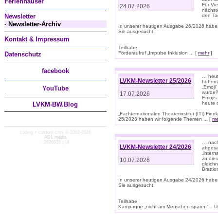
Ferienhäuser
Für Vi
24.07.2026
nächst
Newsletter
den T
· Newsletter-Archiv
In unserer heutigen Ausgabe 26/2026 habe
Sie ausgesucht:
Kontakt & Impressum
Teilhabe
Förderaufruf „Impulse Inklusion ... [
mehr
]
Datenschutz
facebook
… heut
LVKM-Newsletter 25/2026
hoffent
„Emoji“
You
Tube
wurde?
17.07.2026
Emojis 
heute 
LVKM-BW.Blog
„Fachternationalen Theaterinstitut (ITI) Fi
25/2026 haben wir folgende Themen ... [
me
coding + custom cms © 2002-2026
AD1 media
· 2626835 | 14
… nach
LVKM-Newsletter 24/2026
abgesag
„intern
zu dies
10.07.2026
gleich
Brattio
In unserer heutigen Ausgabe 24/2026 habe
Sie ausgesucht:
Teilhabe
Kampagne „nicht am Menschen sparen“ – Un