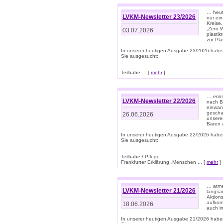
… heute
LVKM-Newsletter 23/2026
nur ein
Kreise
„Zero 
03.07.2026
plastik
zur Pla
In unserer heutigen Ausgabe 23/2026 habe
Sie ausgesucht:
Teilhabe ... [
mehr
]
… erin
LVKM-Newsletter 22/2026
nach B
einwan
gescha
26.06.2026
unsere
Bären a
In unserer heutigen Ausgabe 22/2026 habe
Sie ausgesucht:
Teilhabe / Pflege
Frankfurter Erklärung „Menschen ... [
mehr
]
… atme
LVKM-Newsletter 21/2026
langsa
Aktion
aufkom
18.06.2026
auch i
In unserer heutigen Ausgabe 21/2026 habe