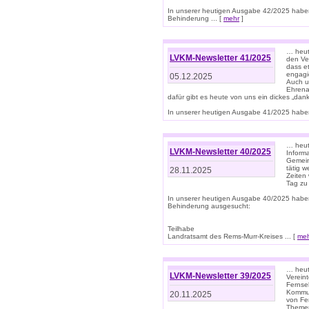
In unserer heutigen Ausgabe 42/2025 habe
Behinderung ... [
mehr
]
… heute
LVKM-Newsletter 41/2025
den Ver
dass et
engagie
05.12.2025
Auch u
Ehrena
dafür gibt es heute von uns ein dickes „dank
In unserer heutigen Ausgabe 41/2025 haben 
… heute
LVKM-Newsletter 40/2025
Informa
Gemein
tätig w
28.11.2025
Zeiten 
Tag zu
In unserer heutigen Ausgabe 40/2025 habe
Behinderung ausgesucht:
Teilhabe
Landratsamt des Rems-Murr-Kreises ... [
me
… heute
LVKM-Newsletter 39/2025
Verein
Fernse
Kommun
20.11.2025
von Fe
Themen 