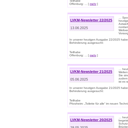
Teilhabe
Offenburg: ... [
mehr
]
… Spor
LVKM-Newsletter 22/2025
heutig
Axtwer
nordame
13.06.2025
Weltve
Vorsor
In unserer heutigen Ausgabe 22/2025 habe
Behinderung ausgesucht:
Teilhabe
Offenburg: ... [
mehr
]
… heute
LVKM-Newsletter 21/2025
Welten
Sie sin
zudem 
05.06.2025
ist es 
In unserer heutigen Ausgabe 21/2025 habe
Behinderung ausgesucht:
Teilhabe
Pforzheim: „Toilette für alle“ im neuen Techni
… heute
LVKM-Newsletter 20/2025
begeis
Schutz
Brücken
28.05.2025