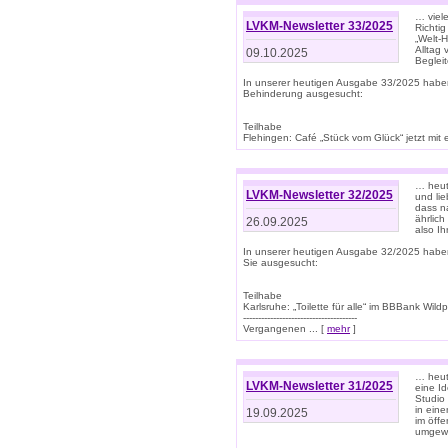
… viel
LVKM-Newsletter 33/2025
Richti
„Welt-
Alltag
09.10.2025
Beglei
In unserer heutigen Ausgabe 33/2025 habe
Behinderung ausgesucht:
Teilhabe
Flehingen: Café „Stück vom Glück“ jetzt mit ein
… heut
LVKM-Newsletter 32/2025
und lie
dass n
ährlich
26.09.2025
also Ih
In unserer heutigen Ausgabe 32/2025 habe
Sie ausgesucht:
Teilhabe
Karlsruhe: „Toilette für alle“ im BBBank Wildp
--------------------------------------
Vergangenen ... [
mehr
]
… heute
LVKM-Newsletter 31/2025
eine I
Studio
in ein
19.09.2025
im öff
umgew