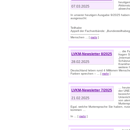
heutigen
Aktionst
07.03.2025
abwechs
In unserer heutigen Ausgabe 9/2025 haben
ausgesucht:
Teilhabe
Appell der Fachverbände: „Bundesteilhabeg
---------------------------------
Menschen ... [
mehr
]
… die Fa
LVKM-Newsletter 8/2025
fragen S
„Interna
Schätzun
28.02.2025
Krankhei
weitere 
Deutschland leben rund 4 Millionen Mensche
Farben sprechen – ... [
mehr
]
… heute 
LVKM-Newsletter 7/2025
der UNE
bezeichn
Unterric
21.02.2025
von alem
Muttersp
Egal, welche Muttersprache Sie haben, nutz
kommen …
In ... [
mehr
]