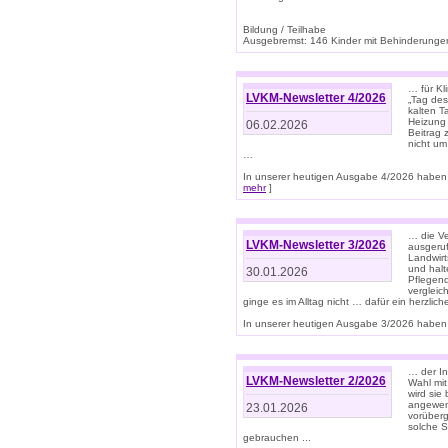
Bildung / Teilhabe
Ausgebremst: 146 Kinder mit Behinderungen
… für Kl
LVKM-Newsletter 4/2026
„Tag des
kalten T
Heizung 
06.02.2026
Beitrag 
nicht um
…
In unserer heutigen Ausgabe 4/2026 haben 
mehr
]
… die Ve
LVKM-Newsletter 3/2026
ausgeruf
Landwirt
und halt
30.01.2026
Pflegend
vergleic
ginge es im Alltag nicht … dafür ein herzlich
In unserer heutigen Ausgabe 3/2026 haben 
… der In
LVKM-Newsletter 2/2026
Wahl mit
wird si
angewend
23.01.2026
vorüberg
solche S
gebrauchen ...