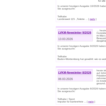
für all
In unserer heutigen Ausgabe 10/2026 habe
Sie ausgesucht:
Teilhabe
Landesweit 115. „Toilette ... [
mehr
]
… heute 
LVKM-Newsletter 9/2026
Committe
im März 
Bewussts
13.03.2026
diesjähr
In unserer heutigen Ausgabe 9/2026 haben
Sie ausgesucht:
Teilhabe
Baden-Württemberg hat gewählt: wie es weite
heute is
LVKM-Newsletter 8/2026
auf Joh
Präsiden
zahnmedi
06.03.2026
es inzwi
gesund z
In unserer heutigen Ausgabe 8/2026 haben
Sie ausgesucht:
Teilhabe / Sport
Impulse für barrierefreie ... [
mehr
]