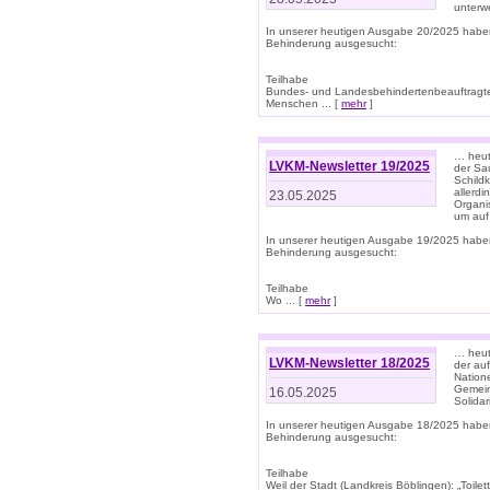
unterwe
In unserer heutigen Ausgabe 20/2025 habe
Behinderung ausgesucht:
Teilhabe
Bundes- und Landesbehindertenbeauftragte:
Menschen ... [
mehr
]
… heute
LVKM-Newsletter 19/2025
der Sau
Schild
allerd
23.05.2025
Organi
um auf
In unserer heutigen Ausgabe 19/2025 habe
Behinderung ausgesucht:
Teilhabe
Wo ... [
mehr
]
… heut
LVKM-Newsletter 18/2025
der au
Nation
Gemeins
16.05.2025
Solidar
In unserer heutigen Ausgabe 18/2025 habe
Behinderung ausgesucht:
Teilhabe
Weil der Stadt (Landkreis Böblingen): „Toilette