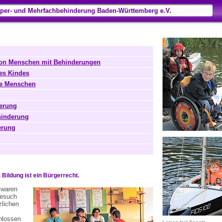
per- und Mehrfachbehinderung Baden-Württemberg e.V.
von Menschen mit Behinderungen
es Kindes
rte Menschen
derung
hinderung
erung
 Bildung ist ein Bürgerrecht.
 waren
besuch
zlichen
hlossen