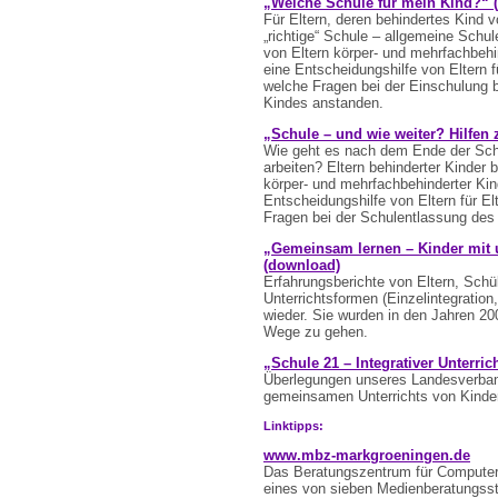
„Welche Schule für mein Kind?“ 
Für Eltern, deren behindertes Kind v
„richtige“ Schule – allgemeine Schul
von Eltern körper- und mehrfachbeh
eine Entscheidungshilfe von Eltern 
welche Fragen bei der Einschulung 
Kindes anstanden.
„Schule – und wie weiter? Hilfen
Wie geht es nach dem Ende der Schu
arbeiten? Eltern behinderter Kinder 
körper- und mehrfachbehinderter Ki
Entscheidungshilfe von Eltern für E
Fragen bei der Schulentlassung des
„Gemeinsam lernen – Kinder mit
(download)
Erfahrungsberichte von Eltern, Schü
Unterrichtsformen (Einzelintegratio
wieder. Sie wurden in den Jahren 2
Wege zu gehen.
„Schule 21 – Integrativer Unterrich
Überlegungen unseres Landesverba
gemeinsamen Unterrichts von Kinde
Linktipps:
www.mbz-markgroeningen.de
Das Beratungszentrum für Computer-
eines von sieben Medienberatungsste