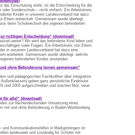
(download)
or der Einschulung steht, ist die Entscheidung für die
e oder Sonderschule – nicht einfach. Ein Arbeitskreis
inderter Kinder in unserem Landesverband hat dazu
für Eltern entwickelt. Gemeinsam wurde überlegt,
bzw. beim Schulwechsel des eigenen behinderten
 zur richtigen Entscheidung“ (download)
lzeit weiter? Wo wird das behinderte Kind leben und
beschäftigen viele Fragen. Ein Arbeitskreis von Eltern
nder in unserem Landesverband hat dazu eine
ltern erarbeitet. Gemeinsam wurde überlegt, welche
 eigenen behinderten Kindes anstanden.
 und ohne Behinderung lernen gemeinsam“
lern und pädagogischen Fachkräften über integrative
n, Außenklassen) geben ganz persönliche Eindrücke
001 und 2003 aufgeschrieben und machen Mut, neue
t für alle!“ (download)
ndes zur flächendeckenden Umsetzung eines
rn mit und ohne Behinderung in Baden-Württemberg
 und Kommunikationshilfen in Markgröningen ist
llen landesweit und zuständig für Schüler mit