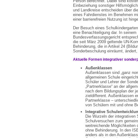
Person berechnet. Dabei sind koste
Einbeziehung sonstiger Hilfsmöglichk
und Landkreise entscheiden über di
eines Fahrdienstes im Benehmen mi
einer barrierefreien Nutzung ist hin
Der Besuch eines Schulkindergartens
eine Benachteiligung dar. In seine
Bundesverfassungsgericht entsprec
die seit März 2009 geltende UN-Kon
Behinderung, die in Artikel 24 (Bil
Sonderbeschulung einräumt, ändert, 
Aktuelle Formen integrativer sonde
Außenklassen
Außenklassen sind „ganz norm
allgemeinen Schule eingerich
Schüler und Lehrer der Sonde
„Partnerklasse“ an der allge
nach dem Bildungsplan der je
zieldifferent. Außenklassen e
Partnerklasse – unterschiedl
von Schülern mit und ohne B
Integrative Schulentwicklu
Die Wurzeln der integrativen 
Schulversuchen zum gemeinsa
weitreichende Möglichkeiten
ohne Behinderung. In den ISE
anders als in den Außenklass