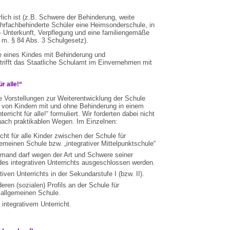
ich ist (z.B. Schwere der Behinderung, weite
rfachbehinderte Schüler eine Heimsonderschule, in
 – Unterkunft, Verpflegung und eine familiengemäße
. m. § 84 Abs. 3 Schulgesetz).
e eines Kindes mit Behinderung und
rifft das Staatliche Schulamt im Einvernehmen mit
r alle!“
 Vorstellungen zur Weiterentwicklung der Schule
 von Kindern mit und ohne Behinderung in einem
rricht für alle!“ formuliert. Wir forderten dabei nicht
ach praktikablen Wegen. Im Einzelnen:
echt für alle Kinder zwischen der Schule für
emeinen Schule bzw. „integrativer Mittelpunktschule“
 Niemand darf wegen der Art und Schwere seiner
es integrativen Unterrichts ausgeschlossen werden.
iven Unterrichts in der Sekundarstufe I (bzw. II).
ren (sozialen) Profils an der Schule für
 allgemeinen Schule.
ntegrativem Unterricht.