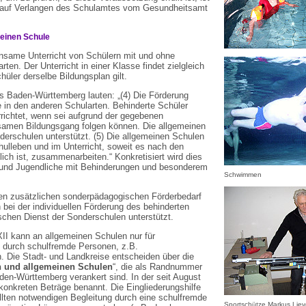
ch auf Verlangen des Schulamtes vom Gesundheitsamt
meinen Schule
nsame Unterricht von Schülern mit und ohne
ten. Der Unterricht in einer Klasse findet zielgleich
chüler derselbe Bildungsplan gilt.
s Baden-Württemberg lauten: „(4) Die Förderung
e in den anderen Schularten. Behinderte Schüler
richtet, wenn sei aufgrund der gegebenen
samen Bildungsgang folgen können. Die allgemeinen
erschulen unterstützt. (5) Die allgemeinen Schulen
ulleben und im Unterricht, soweit es nach den
ich ist, zusammenarbeiten.“ Konkretisiert wird dies
er und Jugendliche mit Behinderungen und besonderem
Schwimmen
nen zusätzlichen sonderpädagogischen Förderbedarf
 bei der individuellen Förderung des behinderten
chen Dienst der Sonderschulen unterstützt.
II kann an allgemeinen Schulen nur für
n durch schulfremde Personen, z.B.
n. Die Stadt- und Landkreise entscheiden über die
en und allgemeinen Schulen
“, die als Randnummer
Baden-Württemberg verankert sind. In der seit August
onkreten Beträge benannt. Die Eingliederungshilfe
ellten notwendigen Begleitung durch eine schulfremde
Sportschütze Markus Lieve