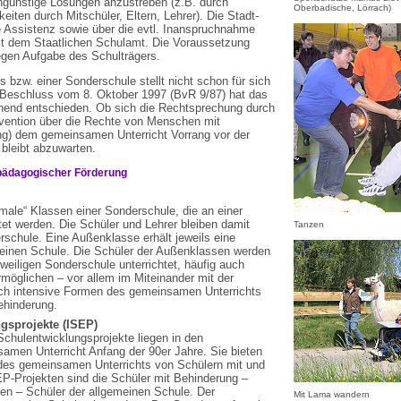
ngünstige Lösungen anzustreben (z.B. durch
Oberbadische, Lörrach)
eiten durch Mitschüler, Eltern, Lehrer). Die Stadt-
e Assistenz sowie über die evtl. Inanspruchnahme
t dem Staatlichen Schulamt. Die Voraussetzung
gegen Aufgabe des Schulträgers.
 bzw. einer Sonderschule stellt nicht schon für sich
m Beschluss vom 8. Oktober 1997 (BvR 9/87) hat das
hend entschieden. Ob sich die Rechtsprechung durch
vention über die Rechte von Menschen mit
dung) dem gemeinsamen Unterricht Vorrang vor der
bleibt abzuwarten.
rpädagogischer Förderung
ale“ Klassen einer Sonderschule, die an einer
tet werden. Die Schüler und Lehrer bleiben damit
Tanzen
rschule. Eine Außenklasse erhält jeweils eine
meinen Schule. Die Schüler der Außenklassen werden
weiligen Sonderschule unterrichtet, häufig auch
rmöglichen – vor allem im Miteinander mit der
ich intensive Formen des gemeinsamen Unterrichts
ehinderung.
ngsprojekte (ISEP)
Schulentwicklungsprojekte liegen in den
men Unterricht Anfang der 90er Jahre. Sie bieten
 des gemeinsamen Unterrichts von Schülern mit und
P-Projekten sind die Schüler mit Behinderung –
en – Schüler der allgemeinen Schule. Der
Mit Lama wandern