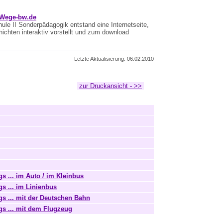
eWege-bw.de
le II Sonderpädagogik entstand eine Internetseite,
hichten interaktiv vorstellt und zum download
Letzte Aktualisierung: 06.02.2010
zur Druckansicht - >>
s ... im Auto / im Kleinbus
gs ... im Linienbus
gs ... mit der Deutschen Bahn
gs ... mit dem Flugzeug