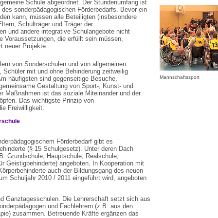
llgemeine Schule abgeordnet. Der Stundenumfang ist
 des sonderpädagogischen Förderbedarfs. Bevor ein
rden kann, müssen alle Beteiligten (insbesondere
ltern, Schulträger und Träger der
n und andere integrative Schulangebote nicht
e Voraussetzungen, die erfüllt sein müssen,
t neuer Projekte.
ern von Sonderschulen und von allgemeinen
, Schüler mit und ohne Behinderung zeitweilig
Mannschaftssport
Am häufigsten sind gegenseitige Besuche,
gemeinsame Gestaltung von Sport-, Kunst- und
der Maßnahmen ist das soziale Miteinander und der
öpfen. Das wichtigste Prinzip von
Freiwilligkeit.
rschule
onderpädagogischem Förderbedarf gibt es
ehinderte (§ 15 Schulgesetz). Unter deren Dach
B. Grundschule, Hauptschule, Realschule,
r Geistigbehinderte) angeboten. In Kooperation mit
Körperbehinderte auch der Bildungsgang des neuen
um Schuljahr 2010 / 2011 eingeführt wird, angeboten
nd Ganztagesschulen. Die Lehrerschaft setzt sich aus
Sonderpädagogen und Fachlehrern (z.B. aus den
apie) zusammen. Betreuende Kräfte ergänzen das