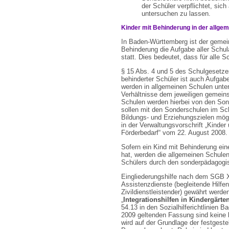
der Schüler verpflichtet, si
untersuchen zu lassen.
Kinder mit Behinderung in der allge
In Baden-Württemberg ist der gemei
Behinderung die Aufgabe aller Schular
statt. Dies bedeutet, dass für alle S
§ 15 Abs. 4 und 5 des Schulgesetze
behinderter Schüler ist auch Aufgab
werden in allgemeinen Schulen unter
Verhältnisse dem jeweiligen gemein
Schulen werden hierbei von den Sond
sollen mit den Sonderschulen im Sch
Bildungs- und Erziehungszielen mögl
in der Verwaltungsvorschrift „Kind
Förderbedarf“ vom 22. August 2008.
Sofern ein Kind mit Behinderung ei
hat, werden die allgemeinen Schulen
Schülers durch den sonderpädagogis
Eingliederungshilfe nach dem SGB X
Assistenzdienste (begleitende Hilfe
Zivildienstleistender) gewährt werde
„
Integrationshilfen in Kindergärt
54.13 in den Sozialhilferichtlinien 
2009 geltenden Fassung sind keine k
wird auf der Grundlage der festgest