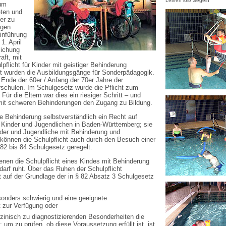
Leinen los! Segeln
 um
eten und
der zu
ngen
Einführung
1. April
lichung
aft, mit
flicht für Kinder mit geistiger Behinderung
ut wurden die Ausbildungsgänge für Sonderpädagogik.
 Ende der 60er / Anfang der 70er Jahre der
schulen. Im Schulgesetz wurde die Pflicht zum
ür die Eltern war dies ein riesiger Schritt – und
mit schweren Behinderungen den Zugang zu Bildung.
e Behinderung selbstverständlich ein Recht auf
le Kinder und Jugendlichen in Baden-Württemberg; sie
inder und Jugendliche mit Behinderung und
önnen die Schulpflicht auch durch den Besuch einer
§ 82 bis 84 Schulgesetz geregelt.
enen die Schulpflicht eines Kindes mit Behinderung
rf ruht. Über das Ruhen der Schulpflicht
 auf der Grundlage der in § 82 Absatz 3 Schulgesetz
sonders schwierig und eine geeignete
 zur Verfügung oder
inisch zu diagnostizierenden Besonderheiten die
um zu prüfen, ob diese Voraussetzung erfüllt ist, ist