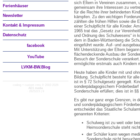
sich Eltern in Vereinen zusammen,
Ferienhäuser
gemeinsam ihre Interessen zu vertr
für die Rechte ihrer behinderten Kin
Newsletter
kämpfen. Zu den wichtigen Forderu
zählten die frühen Hilfen sowie die 
Kontakt & Impressum
einer Schulpflicht für alle Kinder. Am 
1965 trat das „Gesetz zur Vereinheit
Datenschutz
und Ordnung des Schulwesens“ in kr
dem in Baden-Württemberg die Schulp
eingeführt wurde. Auf- und ausgeba
facebook
Mit Unterstützung der Eltern begann
flächendeckende Ausbau der Sonder
You
Tube
Besuch der Sonderschule verankert. F
ermöglichte erstmals auch Kindern 
LVKM-BW.Blog
Heute haben alle Kinder mit und ohn
Bildung. Schulpflicht besteht für al
ist in § 72 Schulgesetz geregelt. K
coding + custom cms © 2002-2026
sonderpädagogischem Förderbedarf k
AD1 media
Sonderschule erfüllen; dies ist in §
· 2625223 | 9
Es gibt nur ganz enge Grenzen, in d
und sonderpädagogischem Förderbeda
entscheidet das Staatliche Schulamt
genannten Kriterien:
Schulweg ist zu weit oder be
Heimsonderschule steht nicht
der Schüler kann wegen mediz
Sonderschule nicht besuchen; 