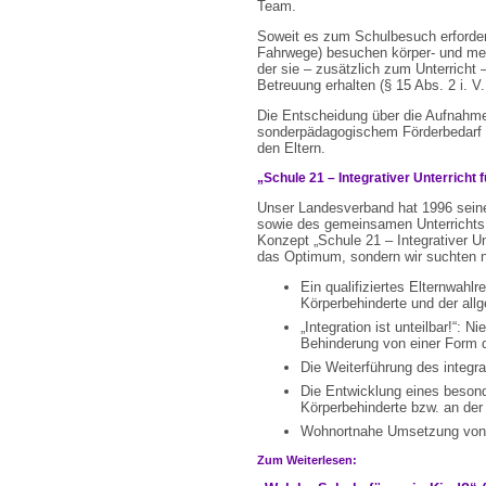
Team.
Soweit es zum Schulbesuch erforderl
Fahrwege) besuchen körper- und meh
der sie – zusätzlich zum Unterricht
Betreuung erhalten (§ 15 Abs. 2 i. V
Die Entscheidung über die Aufnahm
sonderpädagogischem Förderbedarf t
den Eltern.
„Schule 21 – Integrativer Unterricht fü
Unser Landesverband hat 1996 seine
sowie des gemeinsamen Unterrichts
Konzept „Schule 21 – Integrativer Unte
das Optimum, sondern wir suchten n
Ein qualifiziertes Elternwahlr
Körperbehinderte und der allg
„Integration ist unteilbar!“:
Behinderung von einer Form d
Die Weiterführung des integrat
Die Entwicklung eines besonde
Körperbehinderte bzw. an der
Wohnortnahe Umsetzung von i
Zum Weiterlesen: