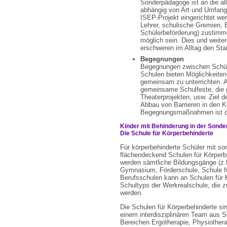
Sonderpädagoge ist an die a
abhängig von Art und Umfang
ISEP-Projekt eingerichtet we
Lehrer, schulische Gremien, E
Schülerbeförderung) zustimme
möglich sein. Dies und weiter
erschweren im Alltag den Star
Begegnungen
Begegnungen zwischen Schül
Schulen bieten Möglichkeiten
gemeinsam zu unterrichten. 
gemeinsame Schulfeste, die 
Theaterprojekten, usw. Ziel 
Abbau von Barrieren in den K
Begegnungsmaßnahmen ist die 
Kinder mit Behinderung in der Sonde
Die Schule für Körperbehinderte
Für körperbehinderte Schüler mit s
flächendeckend Schulen für Körperb
werden sämtliche Bildungsgänge (z.
Gymnasium, Förderschule, Schule fü
Berufsschulen kann an Schulen für 
Schultyps der Werkrealschule, die z
werden.
Die Schulen für Körperbehinderte si
einem interdisziplinären Team aus 
Bereichen Ergotherapie, Physiother